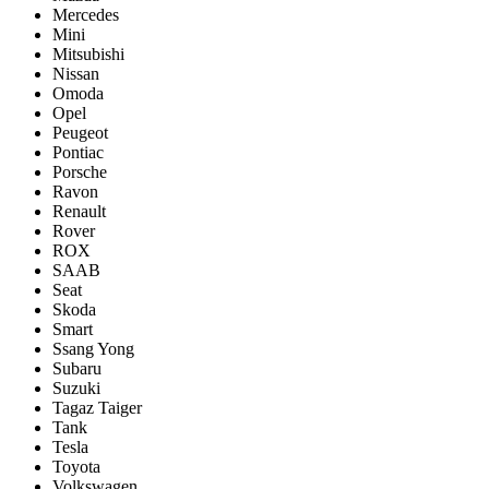
Mercedes
Mini
Mitsubishi
Nissan
Omoda
Opel
Peugeot
Pontiac
Porsсhe
Ravon
Renault
Rover
ROX
SAAB
Seat
Skoda
Smart
Ssang Yong
Subaru
Suzuki
Tagaz Taiger
Tank
Tesla
Toyota
Volkswagen