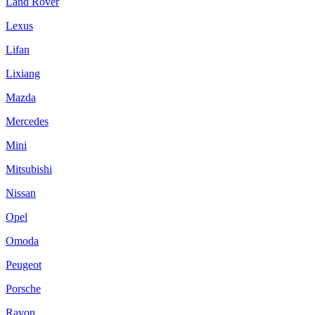
Land Rover
Lexus
Lifan
Lixiang
Mazda
Mercedes
Mini
Mitsubishi
Nissan
Opel
Omoda
Peugeot
Porsсhe
Ravon