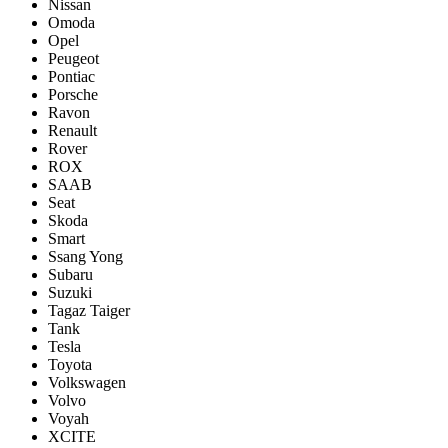
Nissan
Omoda
Opel
Peugeot
Pontiac
Porsсhe
Ravon
Renault
Rover
ROX
SAAB
Seat
Skoda
Smart
Ssang Yong
Subaru
Suzuki
Tagaz Taiger
Tank
Tesla
Toyota
Volkswagen
Volvo
Voyah
XCITE