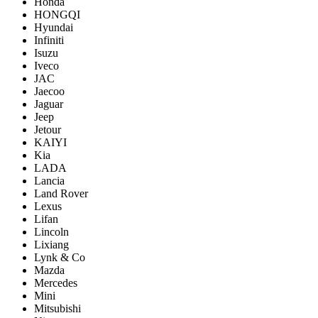
Honda
HONGQI
Hyundai
Infiniti
Isuzu
Iveco
JAC
Jaecoo
Jaguar
Jeep
Jetour
KAIYI
Kia
LADA
Lancia
Land Rover
Lexus
Lifan
Lincoln
Lixiang
Lynk & Co
Mazda
Mercedes
Mini
Mitsubishi