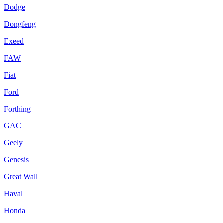
Dodge
Dongfeng
Exeed
FAW
Fiat
Ford
Forthing
GAC
Geely
Genesis
Great Wall
Haval
Honda