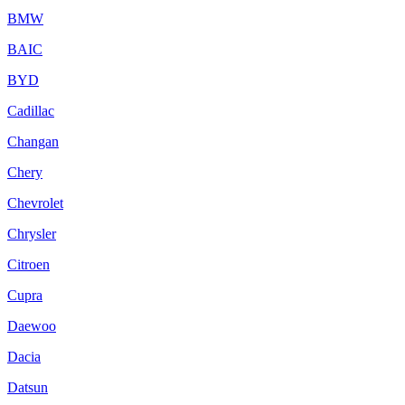
BMW
BAIC
BYD
Cadillac
Changan
Chery
Chevrolet
Chrysler
Citroen
Cupra
Daewoo
Dacia
Datsun