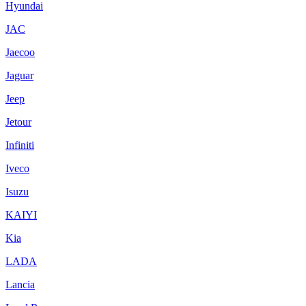
Hyundai
JAC
Jaecoo
Jaguar
Jeep
Jetour
Infiniti
Iveco
Isuzu
KAIYI
Kia
LADA
Lancia