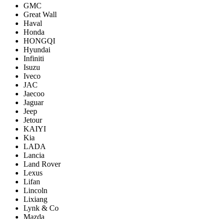
GMC
Great Wall
Haval
Honda
HONGQI
Hyundai
Infiniti
Isuzu
Iveco
JAC
Jaecoo
Jaguar
Jeep
Jetour
KAIYI
Kia
LADA
Lancia
Land Rover
Lexus
Lifan
Lincoln
Lixiang
Lynk & Co
Mazda