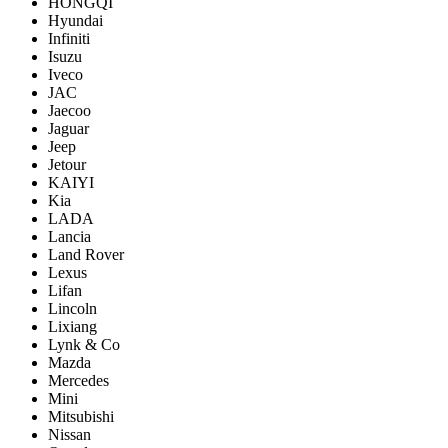
HONGQI
Hyundai
Infiniti
Isuzu
Iveco
JAC
Jaecoo
Jaguar
Jeep
Jetour
KAIYI
Kia
LADA
Lancia
Land Rover
Lexus
Lifan
Lincoln
Lixiang
Lynk & Co
Mazda
Mercedes
Mini
Mitsubishi
Nissan