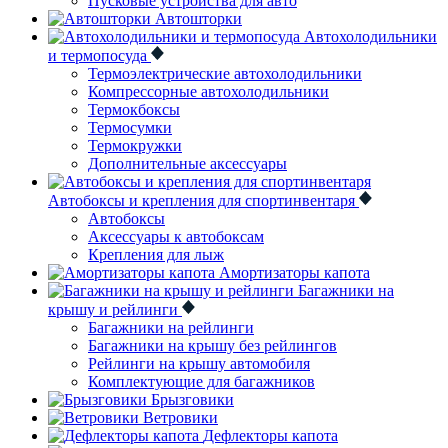
Пусковые устройства для авто
Автошторки
Автохолодильники
и термопосуда
Термоэлектрические автохолодильники
Компрессорные автохолодильники
Термокбоксы
Термосумки
Термокружки
Дополнительные аксессуары
Автобоксы и крепления для спортинвентаря
Автобоксы
Аксессуары к автобоксам
Крепления для лыж
Амортизаторы капота
Багажники на
крышу и рейлинги
Багажники на рейлинги
Багажники на крышу без рейлингов
Рейлинги на крышу автомобиля
Комплектующие для багажников
Брызговики
Ветровики
Дефлекторы капота