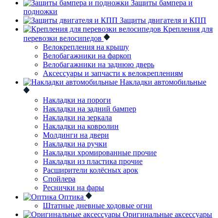
Защиты бампера и
подножки
Защиты двигателя и КПП
Крепления для
перевозки велосипедов
Велокрепления на крышу
Велобагажники на фаркоп
Велобагажники на заднюю дверь
Аксессуары и запчасти к велокреплениям
Накладки автомобильные
Накладки на пороги
Накладки на задний бампер
Накладки на зеркала
Накладки на ковролин
Молдинги на двери
Накладки на ручки
Накладки хромированные прочие
Накладки из пластика прочие
Расширители колёсных арок
Спойлера
Реснички на фары
Оптика
Штатные дневные ходовые огни
Оригинальные аксессуары