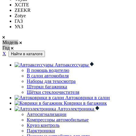
XCITE
ZEEKR
Zotye
ГАЗ
УАЗ
Модель
Год
Х
Найти в каталоге
Автоаксессуары
В помощь водителю
В салон автомобиля
Наборы для техосмотра
Шторки багажника
Щётки стеклоочистителя
Автоковрики в салон
Коврики в багажник
Автоэлектроника
Автосигнализации
Компрессоры автомобильные
Круиз контроль
Парктроники