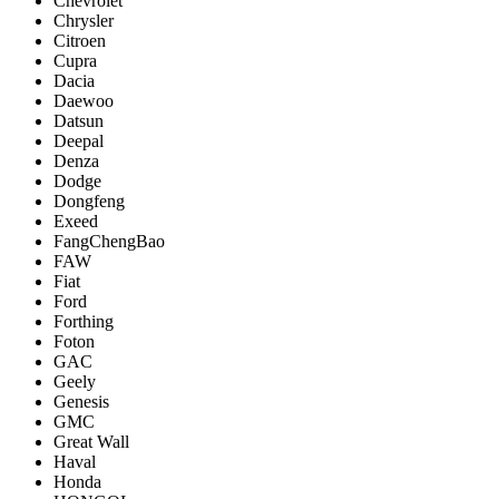
Chevrolet
Chrysler
Citroen
Cupra
Dacia
Daewoo
Datsun
Deepal
Denza
Dodge
Dongfeng
Exeed
FangChengBao
FAW
Fiat
Ford
Forthing
Foton
GAC
Geely
Genesis
GMC
Great Wall
Haval
Honda