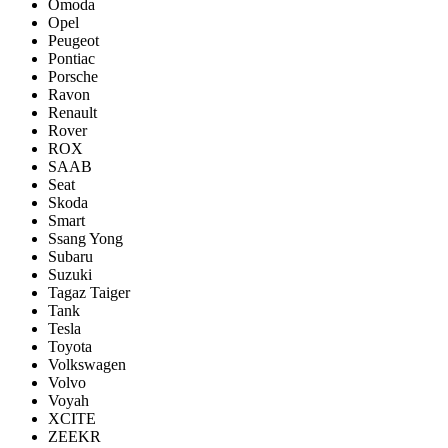
Omoda
Opel
Peugeot
Pontiac
Porsсhe
Ravon
Renault
Rover
ROX
SAAB
Seat
Skoda
Smart
Ssang Yong
Subaru
Suzuki
Tagaz Taiger
Tank
Tesla
Toyota
Volkswagen
Volvo
Voyah
XCITE
ZEEKR