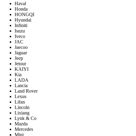
Haval
Honda
HONGQI
Hyundai
Infiniti
Isuzu
Iveco
JAC
Jaecoo
Jaguar
Jeep
Jetour
KAIYI
Kia
LADA
Lancia
Land Rover
Lexus
Lifan
Lincoln
Lixiang
Lynk & Co
Mazda
Mercedes
Mini