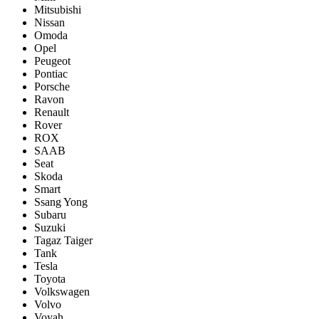
Mitsubishi
Nissan
Omoda
Opel
Peugeot
Pontiac
Porsсhe
Ravon
Renault
Rover
ROX
SAAB
Seat
Skoda
Smart
Ssang Yong
Subaru
Suzuki
Tagaz Taiger
Tank
Tesla
Toyota
Volkswagen
Volvo
Voyah