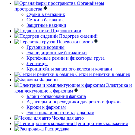
Органайзеры
пространства
Сумки в багажник
Сетки в багажник
Защитные накидки
Подлокотники
Подогрев сидений
Перевозка грузов
Грузовые корзины
Экспедиционные багажники
Крепёжные ремни и фиксаторы груза
Лестницы
Кронштейны запасного колеса и колпаки
Сетки и решётки в бампер
Фаркопы
Электрика и
комплектующие к фаркопам
Блоки согласования фаркопа
Адаптеры и переходники для розетки фаркопа
Крюки к фаркопам
Электрика и розетки к фаркопам
Чехлы для авто
Цепи противоскольжения
Распродажа