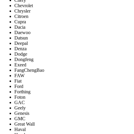
Chery
Chevrolet
Chrysler
Citroen
Cupra
Dacia
Daewoo
Datsun
Deepal
Denza
Dodge
Dongfeng
Exeed
FangChengBao
FAW
Fiat
Ford
Forthing
Foton
GAC
Geely
Genesis
GMC
Great Wall
Haval