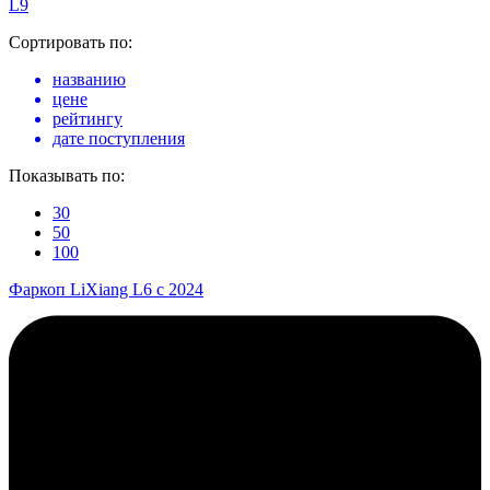
L9
Сортировать по:
названию
цене
рейтингу
дате поступления
Показывать по:
30
50
100
Фаркоп LiXiang L6 с 2024