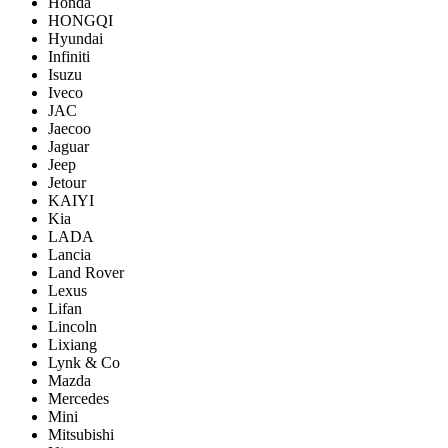
Honda
HONGQI
Hyundai
Infiniti
Isuzu
Iveco
JAC
Jaecoo
Jaguar
Jeep
Jetour
KAIYI
Kia
LADA
Lancia
Land Rover
Lexus
Lifan
Lincoln
Lixiang
Lynk & Co
Mazda
Mercedes
Mini
Mitsubishi