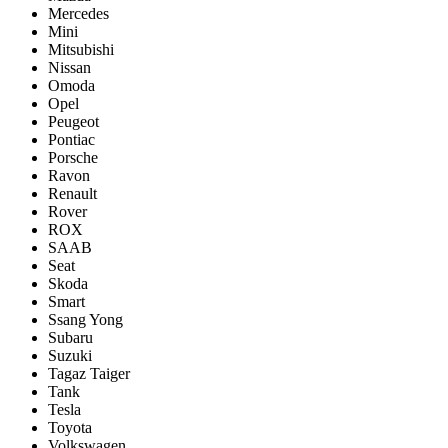
Mercedes
Mini
Mitsubishi
Nissan
Omoda
Opel
Peugeot
Pontiac
Porsсhe
Ravon
Renault
Rover
ROX
SAAB
Seat
Skoda
Smart
Ssang Yong
Subaru
Suzuki
Tagaz Taiger
Tank
Tesla
Toyota
Volkswagen