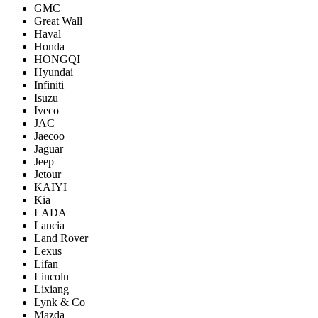
GMC
Great Wall
Haval
Honda
HONGQI
Hyundai
Infiniti
Isuzu
Iveco
JAC
Jaecoo
Jaguar
Jeep
Jetour
KAIYI
Kia
LADA
Lancia
Land Rover
Lexus
Lifan
Lincoln
Lixiang
Lynk & Co
Mazda