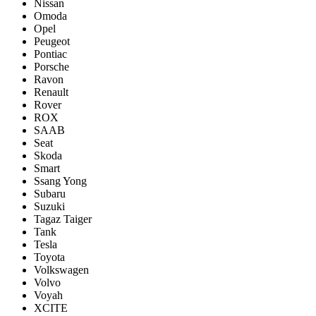
Nissan
Omoda
Opel
Peugeot
Pontiac
Porsсhe
Ravon
Renault
Rover
ROX
SAAB
Seat
Skoda
Smart
Ssang Yong
Subaru
Suzuki
Tagaz Taiger
Tank
Tesla
Toyota
Volkswagen
Volvo
Voyah
XCITE