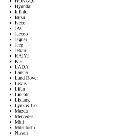
HONGQI
Hyundai
Infiniti
Isuzu
Iveco
JAC
Jaecoo
Jaguar
Jeep
Jetour
KAIYI
Kia
LADA
Lancia
Land Rover
Lexus
Lifan
Lincoln
Lixiang
Lynk & Co
Mazda
Mercedes
Mini
Mitsubishi
Nissan