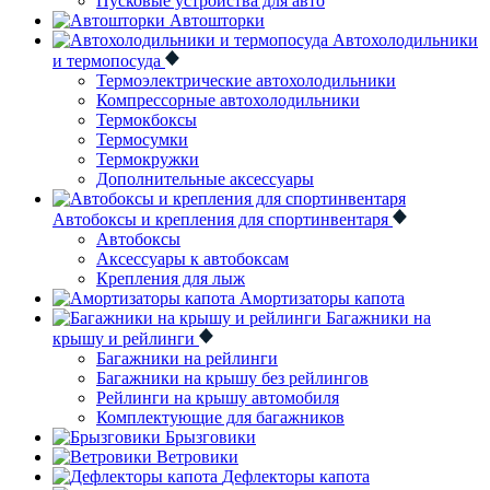
Пусковые устройства для авто
Автошторки
Автохолодильники
и термопосуда
Термоэлектрические автохолодильники
Компрессорные автохолодильники
Термокбоксы
Термосумки
Термокружки
Дополнительные аксессуары
Автобоксы и крепления для спортинвентаря
Автобоксы
Аксессуары к автобоксам
Крепления для лыж
Амортизаторы капота
Багажники на
крышу и рейлинги
Багажники на рейлинги
Багажники на крышу без рейлингов
Рейлинги на крышу автомобиля
Комплектующие для багажников
Брызговики
Ветровики
Дефлекторы капота