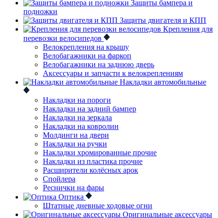
Защиты бампера и
подножки
Защиты двигателя и КПП
Крепления для
перевозки велосипедов
Велокрепления на крышу
Велобагажники на фаркоп
Велобагажники на заднюю дверь
Аксессуары и запчасти к велокреплениям
Накладки автомобильные
Накладки на пороги
Накладки на задний бампер
Накладки на зеркала
Накладки на ковролин
Молдинги на двери
Накладки на ручки
Накладки хромированные прочие
Накладки из пластика прочие
Расширители колёсных арок
Спойлера
Реснички на фары
Оптика
Штатные дневные ходовые огни
Оригинальные аксессуары