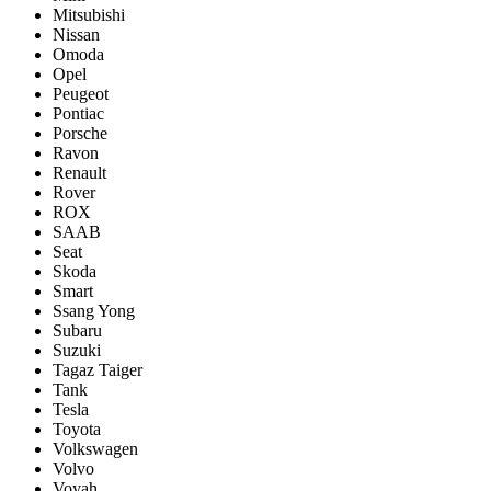
Mitsubishi
Nissan
Omoda
Opel
Peugeot
Pontiac
Porsсhe
Ravon
Renault
Rover
ROX
SAAB
Seat
Skoda
Smart
Ssang Yong
Subaru
Suzuki
Tagaz Taiger
Tank
Tesla
Toyota
Volkswagen
Volvo
Voyah