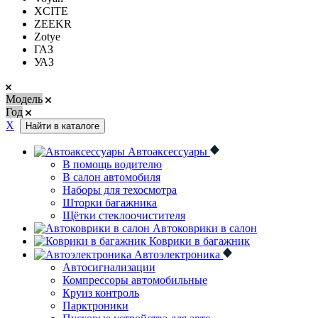
XCITE
ZEEKR
Zotye
ГАЗ
УАЗ
Модель
Год
Х
Найти в каталоге
Автоаксессуары
В помощь водителю
В салон автомобиля
Наборы для техосмотра
Шторки багажника
Щётки стеклоочистителя
Автоковрики в салон
Коврики в багажник
Автоэлектроника
Автосигнализации
Компрессоры автомобильные
Круиз контроль
Парктроники