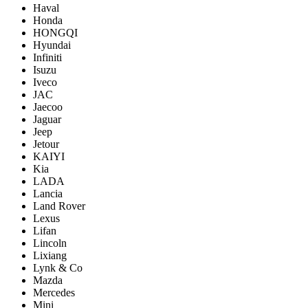
Haval
Honda
HONGQI
Hyundai
Infiniti
Isuzu
Iveco
JAC
Jaecoo
Jaguar
Jeep
Jetour
KAIYI
Kia
LADA
Lancia
Land Rover
Lexus
Lifan
Lincoln
Lixiang
Lynk & Co
Mazda
Mercedes
Mini