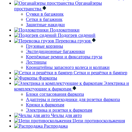
Органайзеры
пространства
Сумки в багажник
Сетки в багажник
Защитные накидки
Подлокотники
Подогрев сидений
Перевозка грузов
Грузовые корзины
Экспедиционные багажники
Крепёжные ремни и фиксаторы груза
Лестницы
Кронштейны запасного колеса и колпаки
Сетки и решётки в бампер
Фаркопы
Электрика и
комплектующие к фаркопам
Блоки согласования фаркопа
Адаптеры и переходники для розетки фаркопа
Крюки к фаркопам
Электрика и розетки к фаркопам
Чехлы для авто
Цепи противоскольжения
Распродажа