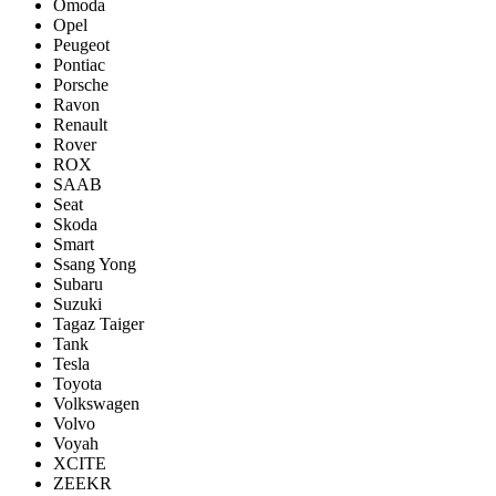
Omoda
Opel
Peugeot
Pontiac
Porsсhe
Ravon
Renault
Rover
ROX
SAAB
Seat
Skoda
Smart
Ssang Yong
Subaru
Suzuki
Tagaz Taiger
Tank
Tesla
Toyota
Volkswagen
Volvo
Voyah
XCITE
ZEEKR