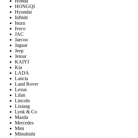
Honda
HONGQI
Hyundai
Infiniti
Isuzu
Iveco
JAC
Jaecoo
Jaguar
Jeep
Jetour
KAIYI
Kia
LADA
Lancia
Land Rover
Lexus
Lifan
Lincoln
Lixiang
Lynk & Co
Mazda
Mercedes
Mini
Mitsubishi