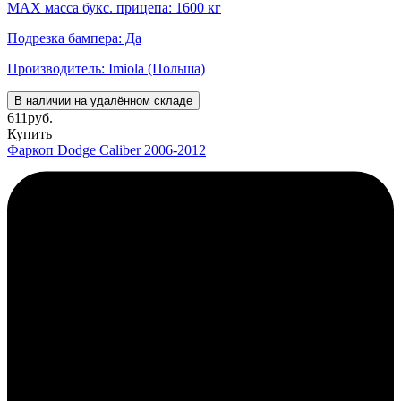
MAX масса букс. прицепа: 1600 кг
Подрезка бампера: Да
Производитель: Imiola (Польша)
В наличии на удалённом складе
611
руб.
Купить
Фаркоп Dodge Caliber 2006-2012