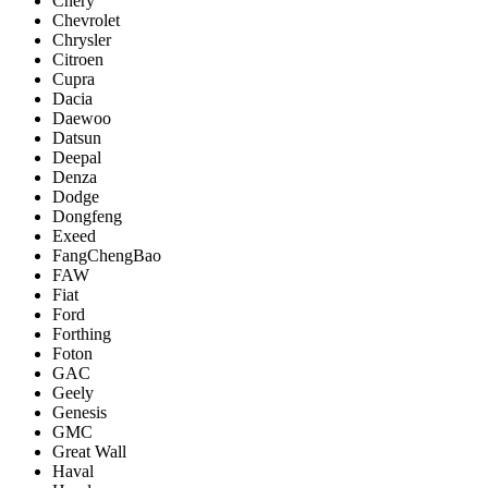
Chery
Chevrolet
Chrysler
Citroen
Cupra
Dacia
Daewoo
Datsun
Deepal
Denza
Dodge
Dongfeng
Exeed
FangChengBao
FAW
Fiat
Ford
Forthing
Foton
GAC
Geely
Genesis
GMC
Great Wall
Haval