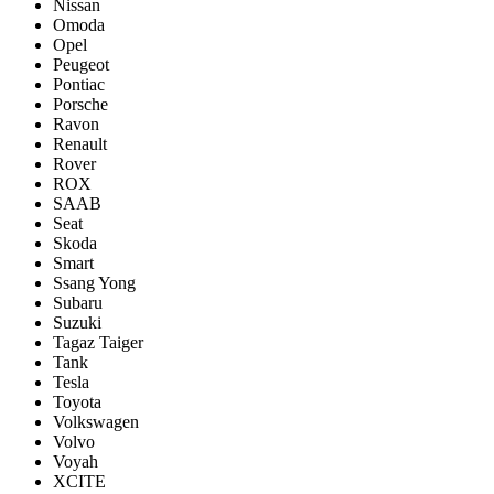
Nissan
Omoda
Opel
Peugeot
Pontiac
Porsсhe
Ravon
Renault
Rover
ROX
SAAB
Seat
Skoda
Smart
Ssang Yong
Subaru
Suzuki
Tagaz Taiger
Tank
Tesla
Toyota
Volkswagen
Volvo
Voyah
XCITE