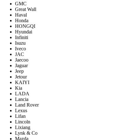
GMC
Great Wall
Haval
Honda
HONGQI
Hyundai
Infiniti
Isuzu
Iveco
JAC
Jaecoo
Jaguar
Jeep
Jetour
KAIYI
Kia
LADA
Lancia
Land Rover
Lexus
Lifan
Lincoln
Lixiang
Lynk & Co
Mazda