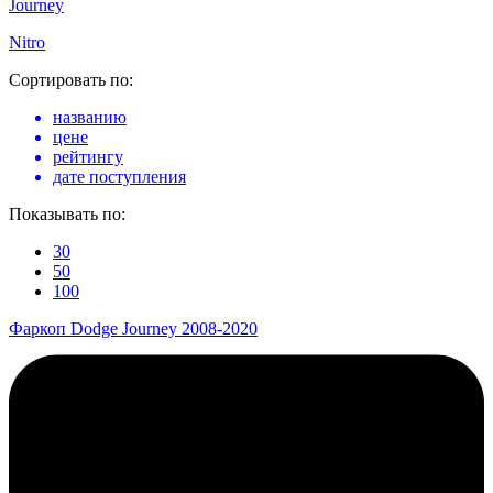
Journey
Nitro
Сортировать по:
названию
цене
рейтингу
дате поступления
Показывать по:
30
50
100
Фаркоп Dodge Journey 2008-2020