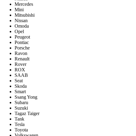
Mercedes
Mini
Mitsubishi
Nissan
Omoda
Opel
Peugeot
Pontiac
Porsсhe
Ravon
Renault
Rover
ROX
SAAB
Seat
Skoda
Smart
Ssang Yong
Subaru
Suzuki
Tagaz Taiger
Tank
Tesla
Toyota
Volkswagen