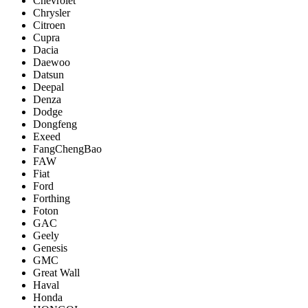
Chevrolet
Chrysler
Citroen
Cupra
Dacia
Daewoo
Datsun
Deepal
Denza
Dodge
Dongfeng
Exeed
FangChengBao
FAW
Fiat
Ford
Forthing
Foton
GAC
Geely
Genesis
GMC
Great Wall
Haval
Honda