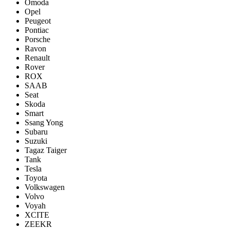
Omoda
Opel
Peugeot
Pontiac
Porsсhe
Ravon
Renault
Rover
ROX
SAAB
Seat
Skoda
Smart
Ssang Yong
Subaru
Suzuki
Tagaz Taiger
Tank
Tesla
Toyota
Volkswagen
Volvo
Voyah
XCITE
ZEEKR