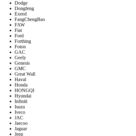
Dodge
Dongfeng
Exeed
FangChengBao
FAW
Fiat
Ford
Forthing
Foton
GAC
Geely
Genesis
GMC
Great Wall
Haval
Honda
HONGQI
Hyundai
Infiniti
Isuzu
Iveco
JAC
Jaecoo
Jaguar
Jeep