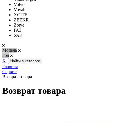
Volvo
Voyah
XCITE
ZEEKR
Zotye
ГАЗ
УАЗ
Модель
Год
Х
Найти в каталоге
Главная
Сервис
Возврат товара
Возврат товара
Порядок обмена и возврата товара регламентируется:
1) Законом Республики Беларусь от 9 января 2002 г. № 90-З
"О защите прав потребителей"
ОЗНАКОМИТЬСЯ>>>