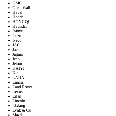
GMC
Great Wall
Haval
Honda
HONGQI
Hyundai
Infiniti
Isuzu
Iveco
JAC
Jaecoo
Jaguar
Jeep
Jetour
KAIYI
Kia
LADA
Lancia
Land Rover
Lexus
Lifan
Lincoln
Lixiang
Lynk & Co
Mazda