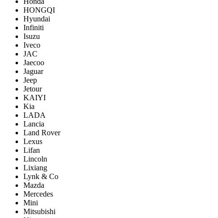
Honda
HONGQI
Hyundai
Infiniti
Isuzu
Iveco
JAC
Jaecoo
Jaguar
Jeep
Jetour
KAIYI
Kia
LADA
Lancia
Land Rover
Lexus
Lifan
Lincoln
Lixiang
Lynk & Co
Mazda
Mercedes
Mini
Mitsubishi