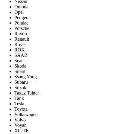
Nissan
Omoda
Opel
Peugeot
Pontiac
Porsсhe
Ravon
Renault
Rover
ROX
SAAB
Seat
Skoda
Smart
Ssang Yong
Subaru
Suzuki
Tagaz Taiger
Tank
Tesla
Toyota
Volkswagen
Volvo
Voyah
XCITE