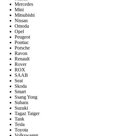
Mercedes
Mini
Mitsubishi
Nissan
Omoda
Opel
Peugeot
Pontiac
Porsсhe
Ravon
Renault
Rover
ROX
SAAB
Seat
Skoda
Smart
Ssang Yong
Subaru
Suzuki
Tagaz Taiger
Tank
Tesla
Toyota
Volkswagen