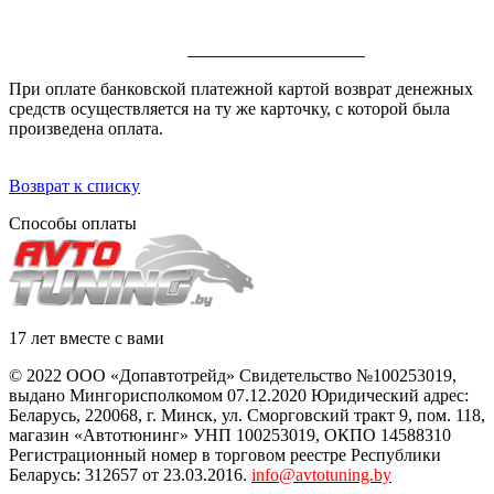
2) Постановлением Совета Министров РБ от 15 января 2009 г.
№ 31 "Об утверждении Правил осуществления розничной
торговли по образцам"
ОЗНАКОМИТЬСЯ>>>
При оплате банковской платежной картой возврат денежных
средств осуществляется на ту же карточку, с которой была
произведена оплата.
Возврат к списку
Способы оплаты
17 лет вместе с вами
© 2022 ООО «Допавтотрейд» Свидетельство №100253019,
выдано Мингорисполкомом 07.12.2020 Юридический адрес:
Беларусь
,
220068
, г.
Минск
,
ул. Сморговский тракт 9, пом. 118
,
магазин «Автотюнинг» УНП 100253019, ОКПО 14588310
Регистрационный номер в торговом реестре Республики
Беларусь: 312657 от 23.03.2016.
info@avtotuning.by