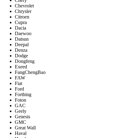
Chery
Chevrolet
Chrysler
Citroen
Cupra
Dacia
Daewoo
Datsun
Deepal
Denza
Dodge
Dongfeng
Exeed
FangChengBao
FAW
Fiat
Ford
Forthing
Foton
GAC
Geely
Genesis
GMC
Great Wall
Haval