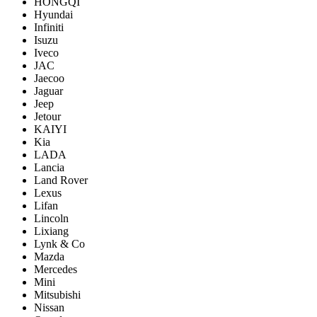
HONGQI
Hyundai
Infiniti
Isuzu
Iveco
JAC
Jaecoo
Jaguar
Jeep
Jetour
KAIYI
Kia
LADA
Lancia
Land Rover
Lexus
Lifan
Lincoln
Lixiang
Lynk & Co
Mazda
Mercedes
Mini
Mitsubishi
Nissan