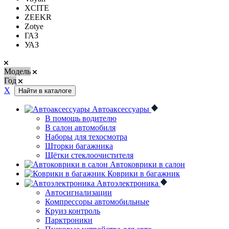
XCITE
ZEEKR
Zotye
ГАЗ
УАЗ
Модель
Год
Х
Найти в каталоге
Автоаксессуары
В помощь водителю
В салон автомобиля
Наборы для техосмотра
Шторки багажника
Щётки стеклоочистителя
Автоковрики в салон
Коврики в багажник
Автоэлектроника
Автосигнализации
Компрессоры автомобильные
Круиз контроль
Парктроники