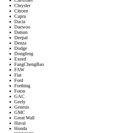
Chevrolet
Chrysler
Citroen
Cupra
Dacia
Daewoo
Datsun
Deepal
Denza
Dodge
Dongfeng
Exeed
FangChengBao
FAW
Fiat
Ford
Forthing
Foton
GAC
Geely
Genesis
GMC
Great Wall
Haval
Honda