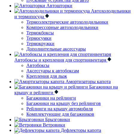
Пусковые устройства для авто
Автошторки
Автохолодильники
и термопосуда
Термоэлектрические автохолодильники
Компрессорные автохолодильники
Термокбоксы
Термосумки
Термокружки
Дополнительные аксессуары
Автобоксы и крепления для спортинвентаря
Автобоксы
Аксессуары к автобоксам
Крепления для лыж
Амортизаторы капота
Багажники на
крышу и рейлинги
Багажники на рейлинги
Багажники на крышу без рейлингов
Рейлинги на крышу автомобиля
Комплектующие для багажников
Брызговики
Ветровики
Дефлекторы капота