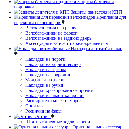
Защиты бампера и
подножки
Защиты двигателя и КПП
Крепления для
перевозки велосипедов
Велокрепления на крышу
Велобагажники на фаркоп
Велобагажники на заднюю дверь
Аксессуары и запчасти к велокреплениям
Накладки автомобильные
Накладки на пороги
Накладки на задний бампер
Накладки на зеркала
Накладки на ковролин
Молдинги на двери
Накладки на ручки
Накладки хромированные прочие
Накладки из пластика прочие
Расширители колёсных арок
Спойлера
Реснички на фары
Оптика
Штатные дневные ходовые огни
Оригинальные аксессуары