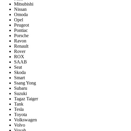
Mitsubishi
Nissan
Omoda
Opel
Peugeot
Pontiac
Porsсhe
Ravon
Renault
Rover
ROX
SAAB
Seat
Skoda
Smart
Ssang Yong
Subaru
Suzuki
Tagaz Taiger
Tank
Tesla
Toyota
Volkswagen
Volvo
Voyah