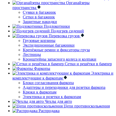
Органайзеры
пространства
Сумки в багажник
Сетки в багажник
Защитные накидки
Подлокотники
Подогрев сидений
Перевозка грузов
Грузовые корзины
Экспедиционные багажники
Крепёжные ремни и фиксаторы груза
Лестницы
Кронштейны запасного колеса и колпаки
Сетки и решётки в бампер
Фаркопы
Электрика и
комплектующие к фаркопам
Блоки согласования фаркопа
Адаптеры и переходники для розетки фаркопа
Крюки к фаркопам
Электрика и розетки к фаркопам
Чехлы для авто
Цепи противоскольжения
Распродажа