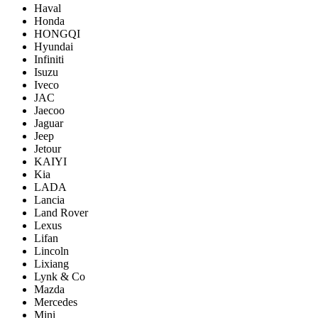
Haval
Honda
HONGQI
Hyundai
Infiniti
Isuzu
Iveco
JAC
Jaecoo
Jaguar
Jeep
Jetour
KAIYI
Kia
LADA
Lancia
Land Rover
Lexus
Lifan
Lincoln
Lixiang
Lynk & Co
Mazda
Mercedes
Mini