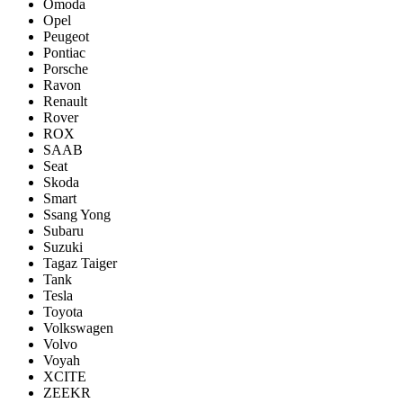
Omoda
Opel
Peugeot
Pontiac
Porsсhe
Ravon
Renault
Rover
ROX
SAAB
Seat
Skoda
Smart
Ssang Yong
Subaru
Suzuki
Tagaz Taiger
Tank
Tesla
Toyota
Volkswagen
Volvo
Voyah
XCITE
ZEEKR