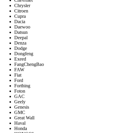
Chevrolet
Chrysler
Citroen
Cupra
Dacia
Daewoo
Datsun
Deepal
Denza
Dodge
Dongfeng
Exeed
FangChengBao
FAW
Fiat
Ford
Forthing
Foton
GAC
Geely
Genesis
GMC
Great Wall
Haval
Honda