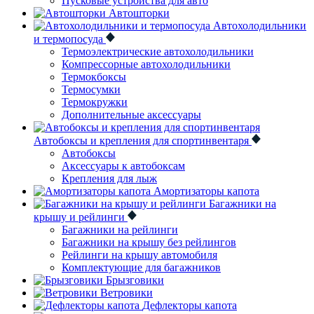
Пусковые устройства для авто
Автошторки
Автохолодильники
и термопосуда
Термоэлектрические автохолодильники
Компрессорные автохолодильники
Термокбоксы
Термосумки
Термокружки
Дополнительные аксессуары
Автобоксы и крепления для спортинвентаря
Автобоксы
Аксессуары к автобоксам
Крепления для лыж
Амортизаторы капота
Багажники на
крышу и рейлинги
Багажники на рейлинги
Багажники на крышу без рейлингов
Рейлинги на крышу автомобиля
Комплектующие для багажников
Брызговики
Ветровики
Дефлекторы капота