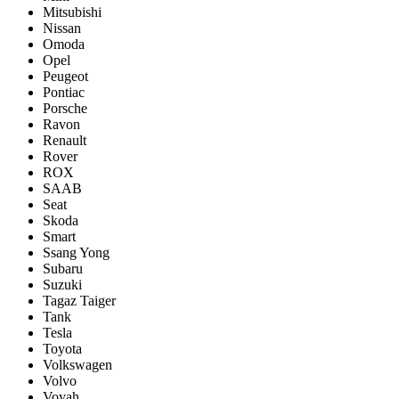
Mitsubishi
Nissan
Omoda
Opel
Peugeot
Pontiac
Porsсhe
Ravon
Renault
Rover
ROX
SAAB
Seat
Skoda
Smart
Ssang Yong
Subaru
Suzuki
Tagaz Taiger
Tank
Tesla
Toyota
Volkswagen
Volvo
Voyah