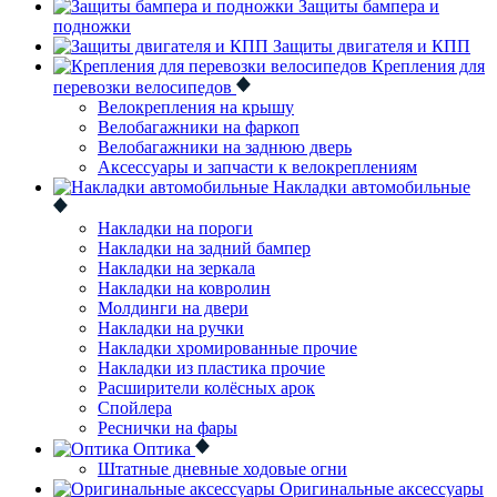
Защиты бампера и
подножки
Защиты двигателя и КПП
Крепления для
перевозки велосипедов
Велокрепления на крышу
Велобагажники на фаркоп
Велобагажники на заднюю дверь
Аксессуары и запчасти к велокреплениям
Накладки автомобильные
Накладки на пороги
Накладки на задний бампер
Накладки на зеркала
Накладки на ковролин
Молдинги на двери
Накладки на ручки
Накладки хромированные прочие
Накладки из пластика прочие
Расширители колёсных арок
Спойлера
Реснички на фары
Оптика
Штатные дневные ходовые огни
Оригинальные аксессуары