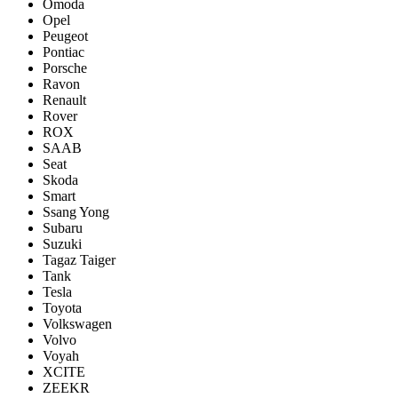
Omoda
Opel
Peugeot
Pontiac
Porsсhe
Ravon
Renault
Rover
ROX
SAAB
Seat
Skoda
Smart
Ssang Yong
Subaru
Suzuki
Tagaz Taiger
Tank
Tesla
Toyota
Volkswagen
Volvo
Voyah
XCITE
ZEEKR