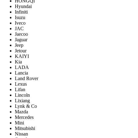
HONGQI
Hyundai
Infiniti
Isuzu
Iveco
JAC
Jaecoo
Jaguar
Jeep
Jetour
KAIYI
Kia
LADA
Lancia
Land Rover
Lexus
Lifan
Lincoln
Lixiang
Lynk & Co
Mazda
Mercedes
Mini
Mitsubishi
Nissan