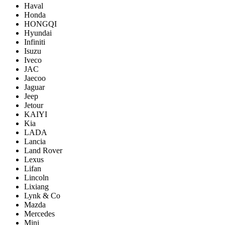
Haval
Honda
HONGQI
Hyundai
Infiniti
Isuzu
Iveco
JAC
Jaecoo
Jaguar
Jeep
Jetour
KAIYI
Kia
LADA
Lancia
Land Rover
Lexus
Lifan
Lincoln
Lixiang
Lynk & Co
Mazda
Mercedes
Mini