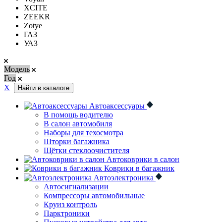
XCITE
ZEEKR
Zotye
ГАЗ
УАЗ
Модель
Год
Х
Найти в каталоге
Автоаксессуары
В помощь водителю
В салон автомобиля
Наборы для техосмотра
Шторки багажника
Щётки стеклоочистителя
Автоковрики в салон
Коврики в багажник
Автоэлектроника
Автосигнализации
Компрессоры автомобильные
Круиз контроль
Парктроники