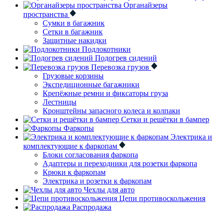
Органайзеры
пространства
Сумки в багажник
Сетки в багажник
Защитные накидки
Подлокотники
Подогрев сидений
Перевозка грузов
Грузовые корзины
Экспедиционные багажники
Крепёжные ремни и фиксаторы груза
Лестницы
Кронштейны запасного колеса и колпаки
Сетки и решётки в бампер
Фаркопы
Электрика и
комплектующие к фаркопам
Блоки согласования фаркопа
Адаптеры и переходники для розетки фаркопа
Крюки к фаркопам
Электрика и розетки к фаркопам
Чехлы для авто
Цепи противоскольжения
Распродажа