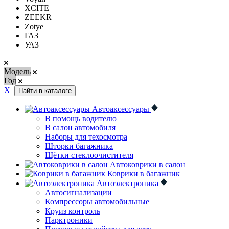
XCITE
ZEEKR
Zotye
ГАЗ
УАЗ
Модель
Год
Х
Найти в каталоге
Автоаксессуары
В помощь водителю
В салон автомобиля
Наборы для техосмотра
Шторки багажника
Щётки стеклоочистителя
Автоковрики в салон
Коврики в багажник
Автоэлектроника
Автосигнализации
Компрессоры автомобильные
Круиз контроль
Парктроники