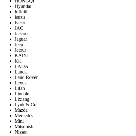
HONGQI
Hyundai
Infiniti
Isuzu
Iveco
JAC
Jaecoo
Jaguar
Jeep
Jetour
KAIYI
Kia
LADA
Lancia
Land Rover
Lexus
Lifan
Lincoln
Lixiang
Lynk & Co
Mazda
Mercedes
Mini
Mitsubishi
Nissan