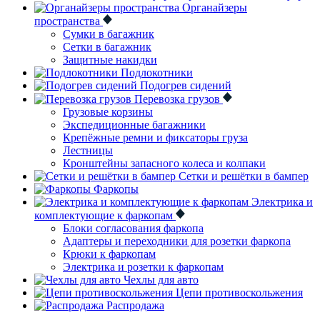
Органайзеры
пространства
Сумки в багажник
Сетки в багажник
Защитные накидки
Подлокотники
Подогрев сидений
Перевозка грузов
Грузовые корзины
Экспедиционные багажники
Крепёжные ремни и фиксаторы груза
Лестницы
Кронштейны запасного колеса и колпаки
Сетки и решётки в бампер
Фаркопы
Электрика и
комплектующие к фаркопам
Блоки согласования фаркопа
Адаптеры и переходники для розетки фаркопа
Крюки к фаркопам
Электрика и розетки к фаркопам
Чехлы для авто
Цепи противоскольжения
Распродажа