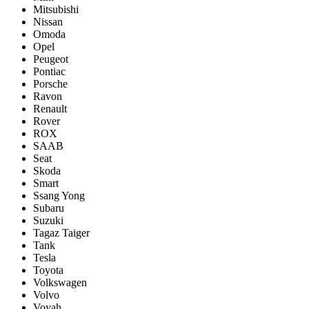
Mitsubishi
Nissan
Omoda
Opel
Peugeot
Pontiac
Porsсhe
Ravon
Renault
Rover
ROX
SAAB
Seat
Skoda
Smart
Ssang Yong
Subaru
Suzuki
Tagaz Taiger
Tank
Tesla
Toyota
Volkswagen
Volvo
Voyah