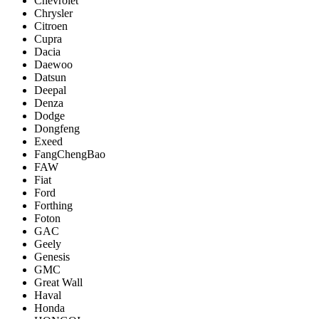
Chevrolet
Chrysler
Citroen
Cupra
Dacia
Daewoo
Datsun
Deepal
Denza
Dodge
Dongfeng
Exeed
FangChengBao
FAW
Fiat
Ford
Forthing
Foton
GAC
Geely
Genesis
GMC
Great Wall
Haval
Honda