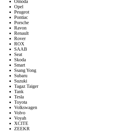
Omoda
Opel
Peugeot
Pontiac
Porsсhe
Ravon
Renault
Rover
ROX
SAAB
Seat
Skoda
Smart
Ssang Yong
Subaru
Suzuki
Tagaz Taiger
Tank
Tesla
Toyota
Volkswagen
Volvo
Voyah
XCITE
ZEEKR