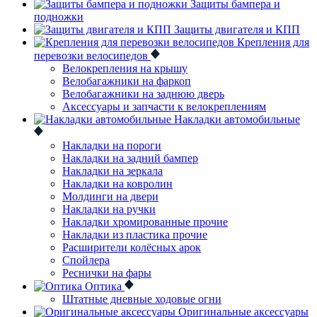
Защиты бампера и
подножки
Защиты двигателя и КПП
Крепления для
перевозки велосипедов
Велокрепления на крышу
Велобагажники на фаркоп
Велобагажники на заднюю дверь
Аксессуары и запчасти к велокреплениям
Накладки автомобильные
Накладки на пороги
Накладки на задний бампер
Накладки на зеркала
Накладки на ковролин
Молдинги на двери
Накладки на ручки
Накладки хромированные прочие
Накладки из пластика прочие
Расширители колёсных арок
Спойлера
Реснички на фары
Оптика
Штатные дневные ходовые огни
Оригинальные аксессуары