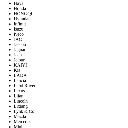
Haval
Honda
HONGQI
Hyundai
Infiniti
Isuzu
Iveco
JAC
Jaecoo
Jaguar
Jeep
Jetour
KAIYI
Kia
LADA
Lancia
Land Rover
Lexus
Lifan
Lincoln
Lixiang
Lynk & Co
Mazda
Mercedes
Mini