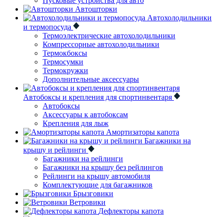
Пусковые устройства для авто
Автошторки
Автохолодильники
и термопосуда
Термоэлектрические автохолодильники
Компрессорные автохолодильники
Термокбоксы
Термосумки
Термокружки
Дополнительные аксессуары
Автобоксы и крепления для спортинвентаря
Автобоксы
Аксессуары к автобоксам
Крепления для лыж
Амортизаторы капота
Багажники на
крышу и рейлинги
Багажники на рейлинги
Багажники на крышу без рейлингов
Рейлинги на крышу автомобиля
Комплектующие для багажников
Брызговики
Ветровики
Дефлекторы капота