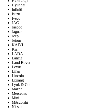
HONGQI
Hyundai
Infiniti
Isuzu
Iveco
JAC
Jaecoo
Jaguar
Jeep
Jetour
KAIYI
Kia
LADA
Lancia
Land Rover
Lexus
Lifan
Lincoln
Lixiang
Lynk & Co
Mazda
Mercedes
Mini
Mitsubishi
Nissan