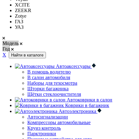
XCITE
ZEEKR
Zotye
ГАЗ
УАЗ
Модель
Год
Х
Найти в каталоге
Автоаксессуары
В помощь водителю
В салон автомобиля
Наборы для техосмотра
Шторки багажника
Щётки стеклоочистителя
Автоковрики в салон
Коврики в багажник
Автоэлектроника
Автосигнализации
Компрессоры автомобильные
Круиз контроль
Парктроники