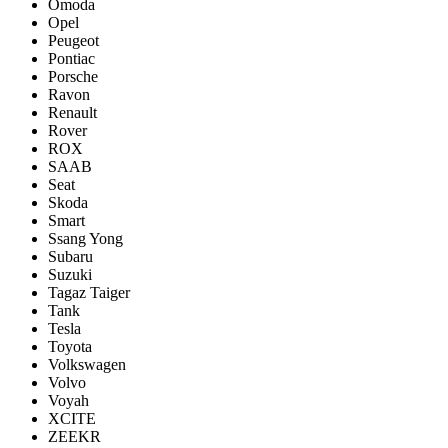
Omoda
Opel
Peugeot
Pontiac
Porsсhe
Ravon
Renault
Rover
ROX
SAAB
Seat
Skoda
Smart
Ssang Yong
Subaru
Suzuki
Tagaz Taiger
Tank
Tesla
Toyota
Volkswagen
Volvo
Voyah
XCITE
ZEEKR