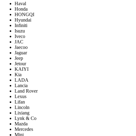
Haval
Honda
HONGQI
Hyundai
Infiniti
Isuzu
Iveco
JAC
Jaecoo
Jaguar
Jeep
Jetour
KAIYI
Kia
LADA
Lancia
Land Rover
Lexus
Lifan
Lincoln
Lixiang
Lynk & Co
Mazda
Mercedes
Mini