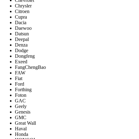
Chevrolet
Chrysler
Citroen
Cupra
Dacia
Daewoo
Datsun
Deepal
Denza
Dodge
Dongfeng
Exeed
FangChengBao
FAW
Fiat
Ford
Forthing
Foton
GAC
Geely
Genesis
GMC
Great Wall
Haval
Honda