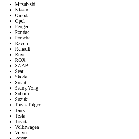
Mitsubishi
Nissan
Omoda
Opel
Peugeot
Pontiac
Porsсhe
Ravon
Renault
Rover
ROX
SAAB
Seat
Skoda
Smart
Ssang Yong
Subaru
Suzuki
Tagaz Taiger
Tank
Tesla
Toyota
Volkswagen
Volvo
Voyah