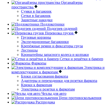
Органайзеры
пространства
Сумки в багажник
Сетки в багажник
Защитные накидки
Подлокотники
Подогрев сидений
Перевозка грузов
Грузовые корзины
Экспедиционные багажники
Крепёжные ремни и фиксаторы груза
Лестницы
Кронштейны запасного колеса и колпаки
Сетки и решётки в бампер
Фаркопы
Электрика и
комплектующие к фаркопам
Блоки согласования фаркопа
Адаптеры и переходники для розетки фаркопа
Крюки к фаркопам
Электрика и розетки к фаркопам
Чехлы для авто
Цепи противоскольжения
Распродажа