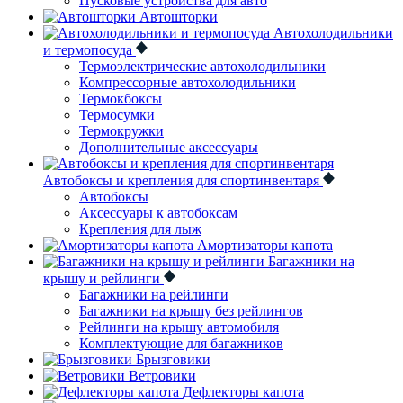
Пусковые устройства для авто
Автошторки
Автохолодильники
и термопосуда
Термоэлектрические автохолодильники
Компрессорные автохолодильники
Термокбоксы
Термосумки
Термокружки
Дополнительные аксессуары
Автобоксы и крепления для спортинвентаря
Автобоксы
Аксессуары к автобоксам
Крепления для лыж
Амортизаторы капота
Багажники на
крышу и рейлинги
Багажники на рейлинги
Багажники на крышу без рейлингов
Рейлинги на крышу автомобиля
Комплектующие для багажников
Брызговики
Ветровики
Дефлекторы капота