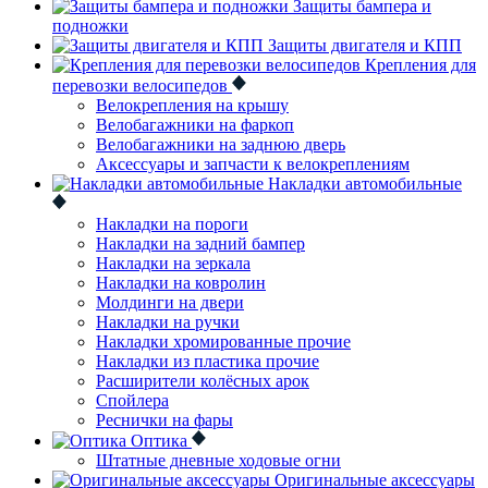
Защиты бампера и
подножки
Защиты двигателя и КПП
Крепления для
перевозки велосипедов
Велокрепления на крышу
Велобагажники на фаркоп
Велобагажники на заднюю дверь
Аксессуары и запчасти к велокреплениям
Накладки автомобильные
Накладки на пороги
Накладки на задний бампер
Накладки на зеркала
Накладки на ковролин
Молдинги на двери
Накладки на ручки
Накладки хромированные прочие
Накладки из пластика прочие
Расширители колёсных арок
Спойлера
Реснички на фары
Оптика
Штатные дневные ходовые огни
Оригинальные аксессуары