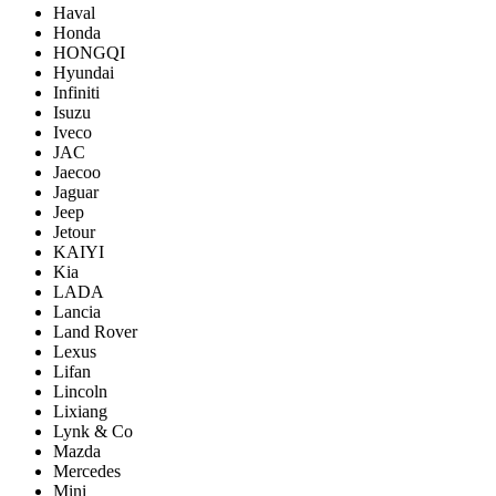
Haval
Honda
HONGQI
Hyundai
Infiniti
Isuzu
Iveco
JAC
Jaecoo
Jaguar
Jeep
Jetour
KAIYI
Kia
LADA
Lancia
Land Rover
Lexus
Lifan
Lincoln
Lixiang
Lynk & Co
Mazda
Mercedes
Mini