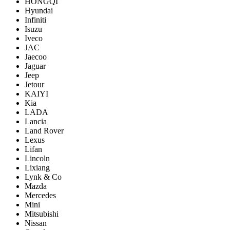
HONGQI
Hyundai
Infiniti
Isuzu
Iveco
JAC
Jaecoo
Jaguar
Jeep
Jetour
KAIYI
Kia
LADA
Lancia
Land Rover
Lexus
Lifan
Lincoln
Lixiang
Lynk & Co
Mazda
Mercedes
Mini
Mitsubishi
Nissan