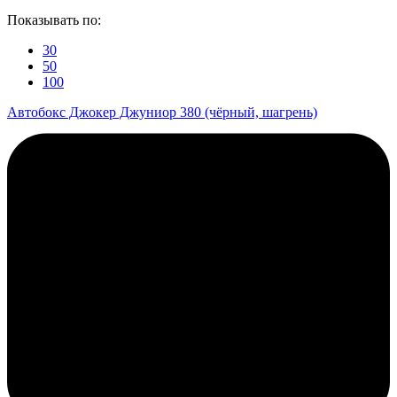
Показывать по:
30
50
100
Автобокс Джокер Джуниор 380 (чёрный, шагрень)