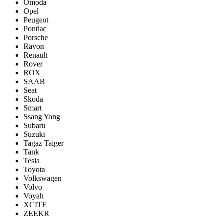
Omoda
Opel
Peugeot
Pontiac
Porsсhe
Ravon
Renault
Rover
ROX
SAAB
Seat
Skoda
Smart
Ssang Yong
Subaru
Suzuki
Tagaz Taiger
Tank
Tesla
Toyota
Volkswagen
Volvo
Voyah
XCITE
ZEEKR