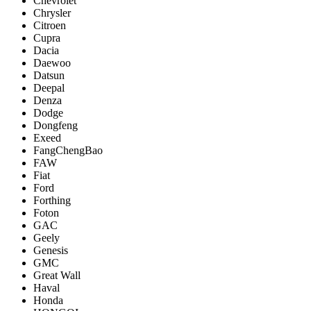
Chevrolet
Chrysler
Citroen
Cupra
Dacia
Daewoo
Datsun
Deepal
Denza
Dodge
Dongfeng
Exeed
FangChengBao
FAW
Fiat
Ford
Forthing
Foton
GAC
Geely
Genesis
GMC
Great Wall
Haval
Honda