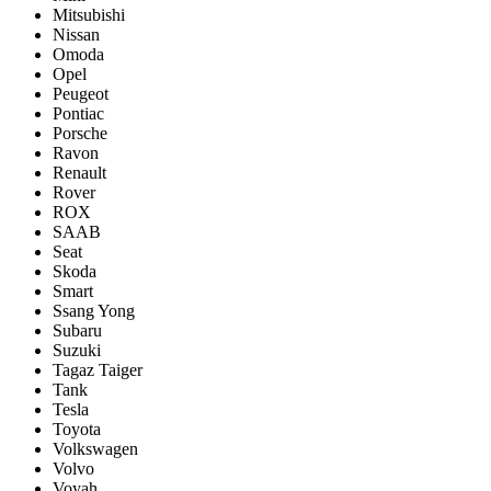
Mitsubishi
Nissan
Omoda
Opel
Peugeot
Pontiac
Porsсhe
Ravon
Renault
Rover
ROX
SAAB
Seat
Skoda
Smart
Ssang Yong
Subaru
Suzuki
Tagaz Taiger
Tank
Tesla
Toyota
Volkswagen
Volvo
Voyah