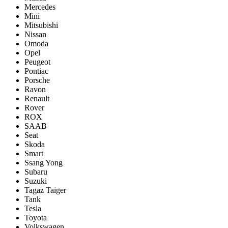
Mercedes
Mini
Mitsubishi
Nissan
Omoda
Opel
Peugeot
Pontiac
Porsсhe
Ravon
Renault
Rover
ROX
SAAB
Seat
Skoda
Smart
Ssang Yong
Subaru
Suzuki
Tagaz Taiger
Tank
Tesla
Toyota
Volkswagen