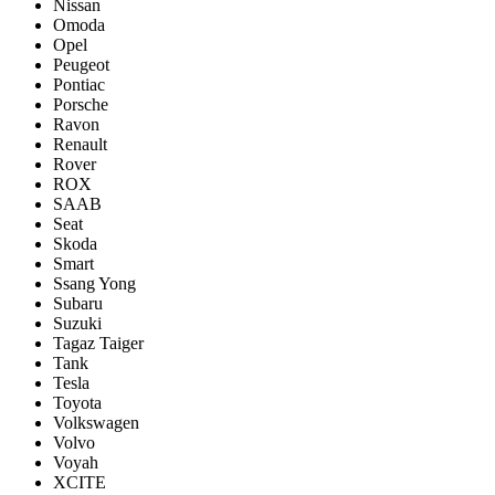
Nissan
Omoda
Opel
Peugeot
Pontiac
Porsсhe
Ravon
Renault
Rover
ROX
SAAB
Seat
Skoda
Smart
Ssang Yong
Subaru
Suzuki
Tagaz Taiger
Tank
Tesla
Toyota
Volkswagen
Volvo
Voyah
XCITE