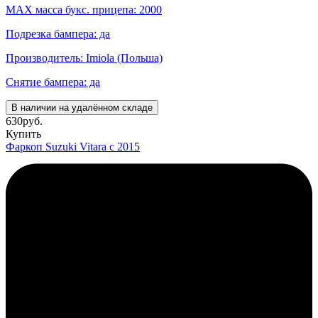
MAX масса букс. прицепа: 2000
Подрезка бампера: да
Производитель: Imiola (Польша)
Снятие бампера: да
В наличии на удалённом складе
630
руб.
Купить
Фаркоп Suzuki Vitara с 2015