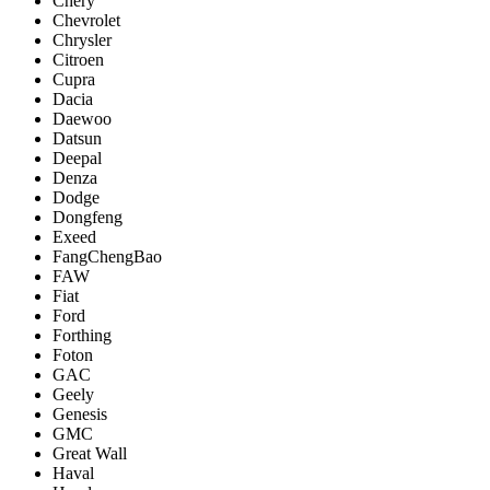
Chery
Chevrolet
Chrysler
Citroen
Cupra
Dacia
Daewoo
Datsun
Deepal
Denza
Dodge
Dongfeng
Exeed
FangChengBao
FAW
Fiat
Ford
Forthing
Foton
GAC
Geely
Genesis
GMC
Great Wall
Haval