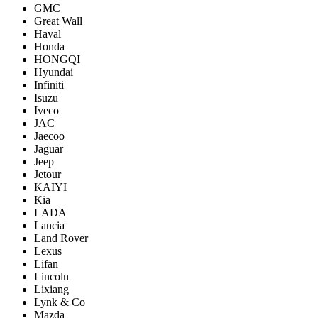
GMC
Great Wall
Haval
Honda
HONGQI
Hyundai
Infiniti
Isuzu
Iveco
JAC
Jaecoo
Jaguar
Jeep
Jetour
KAIYI
Kia
LADA
Lancia
Land Rover
Lexus
Lifan
Lincoln
Lixiang
Lynk & Co
Mazda