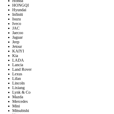
Honda
HONGQI
Hyundai
Infiniti
Isuzu
Iveco
JAC
Jaecoo
Jaguar
Jeep
Jetour
KAIYI
Kia
LADA
Lancia
Land Rover
Lexus
Lifan
Lincoln
Lixiang
Lynk & Co
Mazda
Mercedes
Mini
Mitsubishi