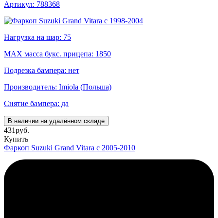
Артикул: 788368
Нагрузка на шар: 75
MAX масса букс. прицепа: 1850
Подрезка бампера: нет
Производитель: Imiola (Польша)
Снятие бампера: да
В наличии на удалённом складе
431
руб.
Купить
Фаркоп Suzuki Grand Vitara с 2005-2010