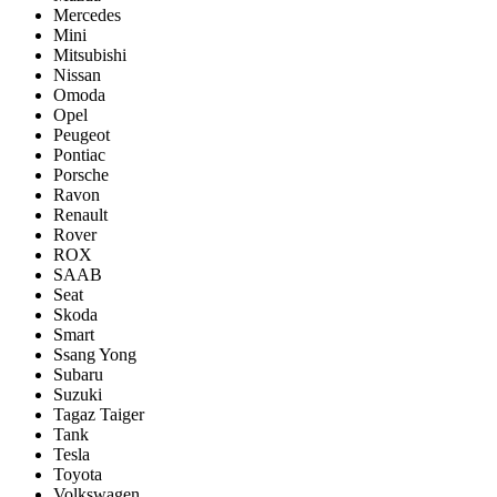
Mercedes
Mini
Mitsubishi
Nissan
Omoda
Opel
Peugeot
Pontiac
Porsсhe
Ravon
Renault
Rover
ROX
SAAB
Seat
Skoda
Smart
Ssang Yong
Subaru
Suzuki
Tagaz Taiger
Tank
Tesla
Toyota
Volkswagen