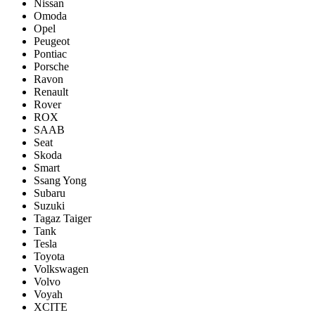
Nissan
Omoda
Opel
Peugeot
Pontiac
Porsсhe
Ravon
Renault
Rover
ROX
SAAB
Seat
Skoda
Smart
Ssang Yong
Subaru
Suzuki
Tagaz Taiger
Tank
Tesla
Toyota
Volkswagen
Volvo
Voyah
XCITE