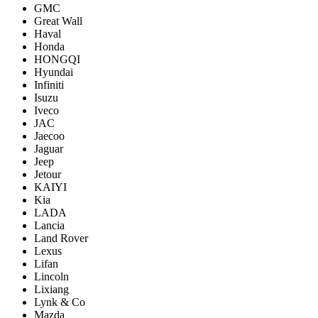
GMC
Great Wall
Haval
Honda
HONGQI
Hyundai
Infiniti
Isuzu
Iveco
JAC
Jaecoo
Jaguar
Jeep
Jetour
KAIYI
Kia
LADA
Lancia
Land Rover
Lexus
Lifan
Lincoln
Lixiang
Lynk & Co
Mazda