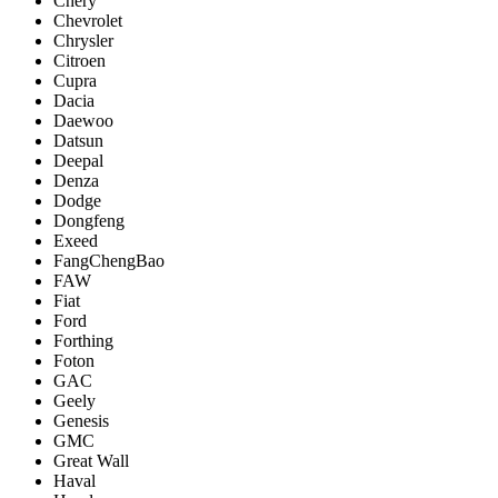
Chery
Chevrolet
Chrysler
Citroen
Cupra
Dacia
Daewoo
Datsun
Deepal
Denza
Dodge
Dongfeng
Exeed
FangChengBao
FAW
Fiat
Ford
Forthing
Foton
GAC
Geely
Genesis
GMC
Great Wall
Haval