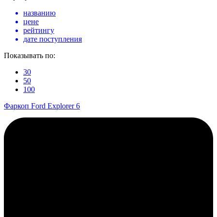
названию
цене
рейтингу
дате поступления
Показывать по:
30
50
100
Фаркоп Ford Explorer 6