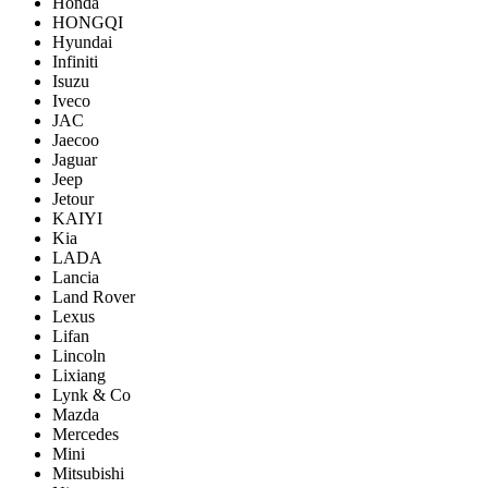
Honda
HONGQI
Hyundai
Infiniti
Isuzu
Iveco
JAC
Jaecoo
Jaguar
Jeep
Jetour
KAIYI
Kia
LADA
Lancia
Land Rover
Lexus
Lifan
Lincoln
Lixiang
Lynk & Co
Mazda
Mercedes
Mini
Mitsubishi