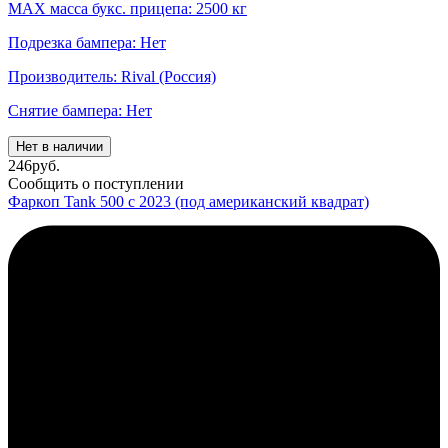
MAX масса букс. прицепа: 2500 кг
Подрезка бампера: Нет
Производитель: Rival (Россия)
Снятие бампера: Нет
Нет в наличии
246
руб.
Сообщить о поступлении
Фаркоп Tank 500 с 2023 (под американский квадрат)