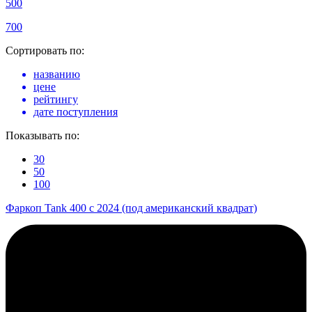
500
700
Сортировать по:
названию
цене
рейтингу
дате поступления
Показывать по:
30
50
100
Фаркоп Tank 400 с 2024 (под американский квадрат)