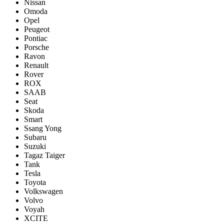
Nissan
Omoda
Opel
Peugeot
Pontiac
Porsсhe
Ravon
Renault
Rover
ROX
SAAB
Seat
Skoda
Smart
Ssang Yong
Subaru
Suzuki
Tagaz Taiger
Tank
Tesla
Toyota
Volkswagen
Volvo
Voyah
XCITE