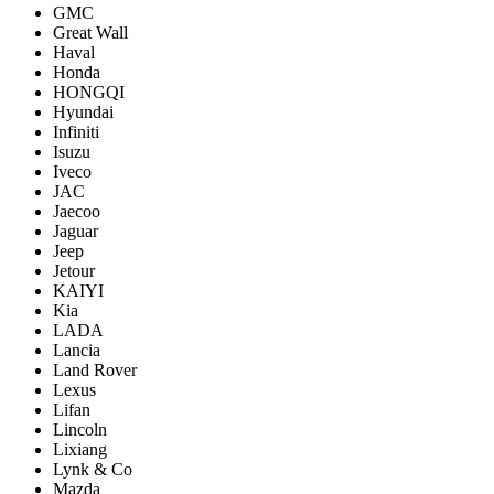
GMC
Great Wall
Haval
Honda
HONGQI
Hyundai
Infiniti
Isuzu
Iveco
JAC
Jaecoo
Jaguar
Jeep
Jetour
KAIYI
Kia
LADA
Lancia
Land Rover
Lexus
Lifan
Lincoln
Lixiang
Lynk & Co
Mazda