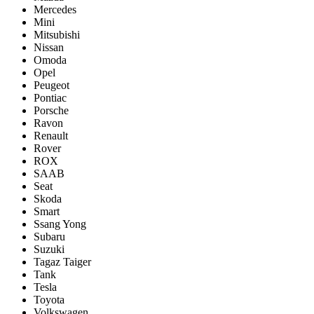
Mercedes
Mini
Mitsubishi
Nissan
Omoda
Opel
Peugeot
Pontiac
Porsсhe
Ravon
Renault
Rover
ROX
SAAB
Seat
Skoda
Smart
Ssang Yong
Subaru
Suzuki
Tagaz Taiger
Tank
Tesla
Toyota
Volkswagen