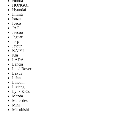
Honda
HONGQI
Hyundai
Infiniti
Isuzu
Iveco
JAC
Jaecoo
Jaguar
Jeep
Jetour
KAIYI
Kia
LADA
Lancia
Land Rover
Lexus
Lifan
Lincoln
Lixiang
Lynk & Co
Mazda
Mercedes
Mini
Mitsubishi