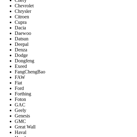
Chery
Chevrolet
Chrysler
Citroen
Cupra
Dacia
Daewoo
Datsun
Deepal
Denza
Dodge
Dongfeng
Exeed
FangChengBao
FAW
Fiat
Ford
Forthing
Foton
GAC
Geely
Genesis
GMC
Great Wall
Haval