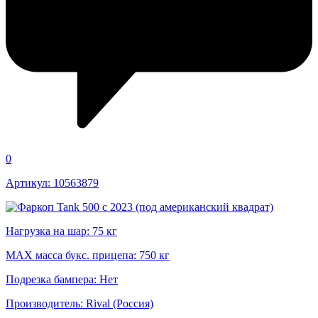
0
Артикул: 10563879
Нагрузка на шар: 75 кг
MAX масса букс. прицепа: 750 кг
Подрезка бампера: Нет
Производитель: Rival (Россия)