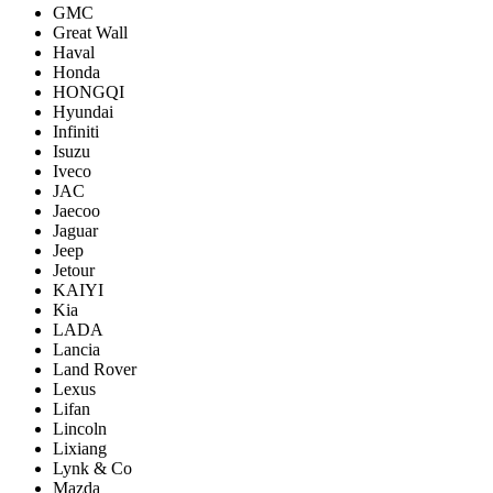
GMC
Great Wall
Haval
Honda
HONGQI
Hyundai
Infiniti
Isuzu
Iveco
JAC
Jaecoo
Jaguar
Jeep
Jetour
KAIYI
Kia
LADA
Lancia
Land Rover
Lexus
Lifan
Lincoln
Lixiang
Lynk & Co
Mazda