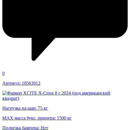
0
Артикул: 10563912
Нагрузка на шар: 75 кг
MAX масса букс. прицепа: 1500 кг
Подрезка бампера: Нет