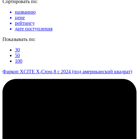
Сортировать по:
названию
цене
рейтингу
дате поступления
Показывать по:
30
50
100
Фаркоп XCITE X-Cross 8 с 2024 (под американский квадрат)