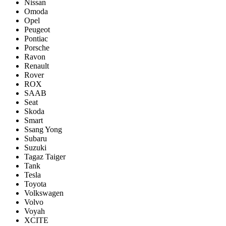
Nissan
Omoda
Opel
Peugeot
Pontiac
Porsсhe
Ravon
Renault
Rover
ROX
SAAB
Seat
Skoda
Smart
Ssang Yong
Subaru
Suzuki
Tagaz Taiger
Tank
Tesla
Toyota
Volkswagen
Volvo
Voyah
XCITE