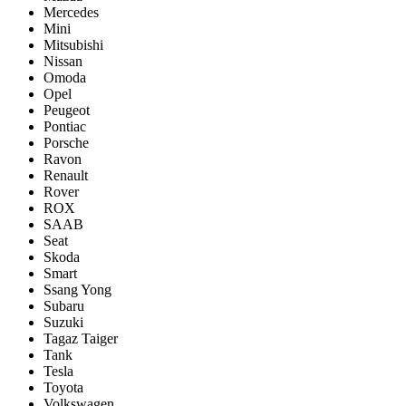
Mercedes
Mini
Mitsubishi
Nissan
Omoda
Opel
Peugeot
Pontiac
Porsсhe
Ravon
Renault
Rover
ROX
SAAB
Seat
Skoda
Smart
Ssang Yong
Subaru
Suzuki
Tagaz Taiger
Tank
Tesla
Toyota
Volkswagen