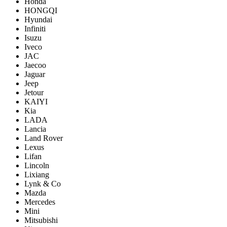
Honda
HONGQI
Hyundai
Infiniti
Isuzu
Iveco
JAC
Jaecoo
Jaguar
Jeep
Jetour
KAIYI
Kia
LADA
Lancia
Land Rover
Lexus
Lifan
Lincoln
Lixiang
Lynk & Co
Mazda
Mercedes
Mini
Mitsubishi