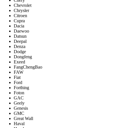
Chery
Chevrolet
Chrysler
Citroen
Cupra
Dacia
Daewoo
Datsun
Deepal
Denza
Dodge
Dongfeng
Exeed
FangChengBao
FAW
Fiat
Ford
Forthing
Foton
GAC
Geely
Genesis
GMC
Great Wall
Haval