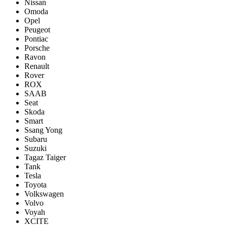
Nissan
Omoda
Opel
Peugeot
Pontiac
Porsсhe
Ravon
Renault
Rover
ROX
SAAB
Seat
Skoda
Smart
Ssang Yong
Subaru
Suzuki
Tagaz Taiger
Tank
Tesla
Toyota
Volkswagen
Volvo
Voyah
XCITE