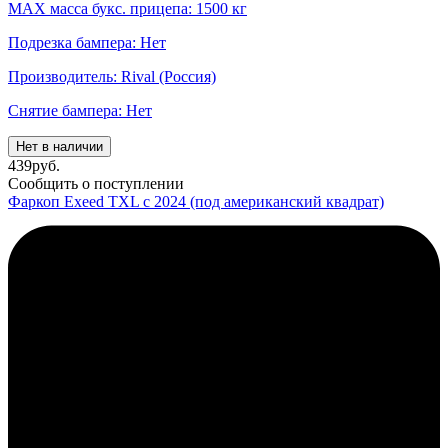
MAX масса букс. прицепа: 1500 кг
Подрезка бампера: Нет
Производитель: Rival (Россия)
Снятие бампера: Нет
Нет в наличии
439
руб.
Сообщить о поступлении
Фаркоп Exeed TXL c 2024 (под американский квадрат)