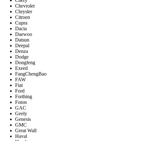
Chery
Chevrolet
Chrysler
Citroen
Cupra
Dacia
Daewoo
Datsun
Deepal
Denza
Dodge
Dongfeng
Exeed
FangChengBao
FAW
Fiat
Ford
Forthing
Foton
GAC
Geely
Genesis
GMC
Great Wall
Haval