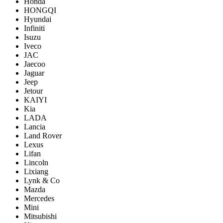
Honda
HONGQI
Hyundai
Infiniti
Isuzu
Iveco
JAC
Jaecoo
Jaguar
Jeep
Jetour
KAIYI
Kia
LADA
Lancia
Land Rover
Lexus
Lifan
Lincoln
Lixiang
Lynk & Co
Mazda
Mercedes
Mini
Mitsubishi