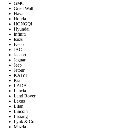
GMC
Great Wall
Haval
Honda
HONGQI
Hyundai
Infiniti
Isuzu
Iveco
JAC
Jaecoo
Jaguar
Jeep
Jetour
KAIYI
Kia
LADA
Lancia
Land Rover
Lexus
Lifan
Lincoln
Lixiang
Lynk & Co
Mazda