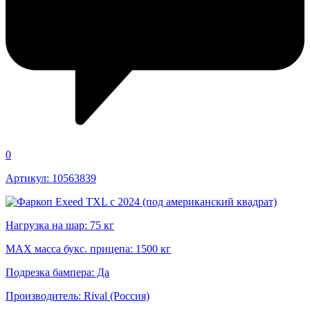
0
Артикул: 10563839
Нагрузка на шар: 75 кг
MAX масса букс. прицепа: 1500 кг
Подрезка бампера: Да
Производитель: Rival (Россия)