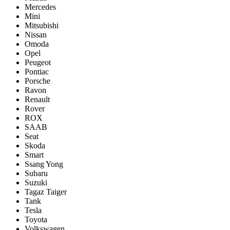
Mercedes
Mini
Mitsubishi
Nissan
Omoda
Opel
Peugeot
Pontiac
Porsсhe
Ravon
Renault
Rover
ROX
SAAB
Seat
Skoda
Smart
Ssang Yong
Subaru
Suzuki
Tagaz Taiger
Tank
Tesla
Toyota
Volkswagen