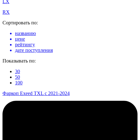
LX
RX
Сортировать по:
названию
цене
рейтингу
дате поступления
Показывать по:
30
50
100
Фаркоп Exeed TXL с 2021-2024