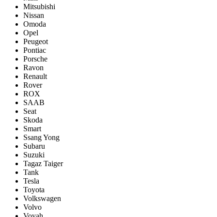
Mitsubishi
Nissan
Omoda
Opel
Peugeot
Pontiac
Porsсhe
Ravon
Renault
Rover
ROX
SAAB
Seat
Skoda
Smart
Ssang Yong
Subaru
Suzuki
Tagaz Taiger
Tank
Tesla
Toyota
Volkswagen
Volvo
Voyah