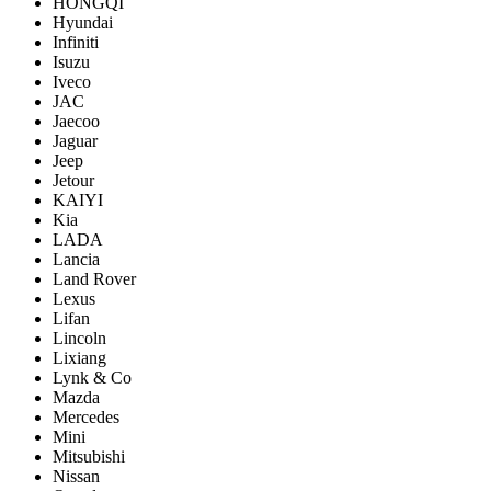
HONGQI
Hyundai
Infiniti
Isuzu
Iveco
JAC
Jaecoo
Jaguar
Jeep
Jetour
KAIYI
Kia
LADA
Lancia
Land Rover
Lexus
Lifan
Lincoln
Lixiang
Lynk & Co
Mazda
Mercedes
Mini
Mitsubishi
Nissan