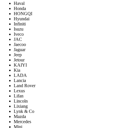
Haval
Honda
HONGQI
Hyundai
Infiniti
Isuzu
Iveco
JAC
Jaecoo
Jaguar
Jeep
Jetour
KAIYI
Kia
LADA
Lancia
Land Rover
Lexus
Lifan
Lincoln
Lixiang
Lynk & Co
Mazda
Mercedes
Mini