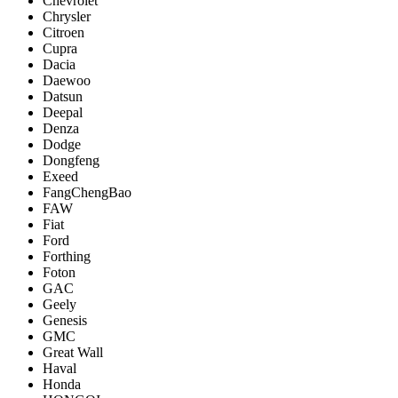
Chevrolet
Chrysler
Citroen
Cupra
Dacia
Daewoo
Datsun
Deepal
Denza
Dodge
Dongfeng
Exeed
FangChengBao
FAW
Fiat
Ford
Forthing
Foton
GAC
Geely
Genesis
GMC
Great Wall
Haval
Honda