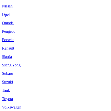
Nissan
Opel
Omoda
Peugeot
Porsсhe
Renault
Skoda
Ssang Yong
Subaru
Suzuki
Tank
Toyota
Volkswagen