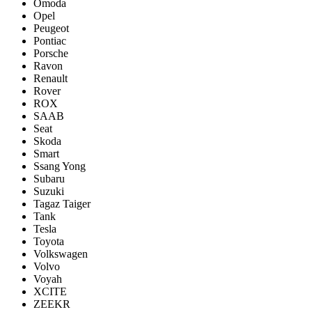
Omoda
Opel
Peugeot
Pontiac
Porsсhe
Ravon
Renault
Rover
ROX
SAAB
Seat
Skoda
Smart
Ssang Yong
Subaru
Suzuki
Tagaz Taiger
Tank
Tesla
Toyota
Volkswagen
Volvo
Voyah
XCITE
ZEEKR