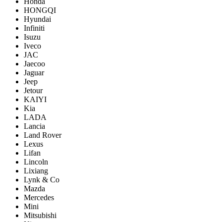
Honda
HONGQI
Hyundai
Infiniti
Isuzu
Iveco
JAC
Jaecoo
Jaguar
Jeep
Jetour
KAIYI
Kia
LADA
Lancia
Land Rover
Lexus
Lifan
Lincoln
Lixiang
Lynk & Co
Mazda
Mercedes
Mini
Mitsubishi