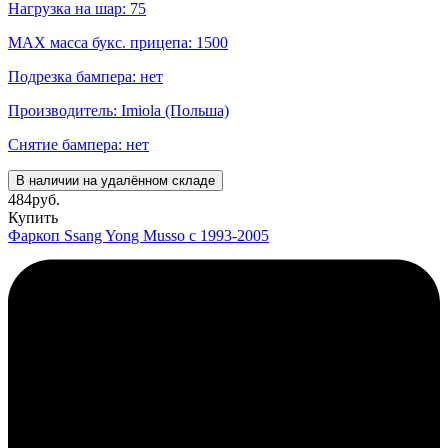
Нагрузка на шар: 75
MAX масса букс. прицепа: 1500
Подрезка бампера: нет
Производитель: Imiola (Польша)
Снятие бампера: нет
В наличии на удалённом складе
484
руб.
Купить
Фаркоп Ssang Yong Musso с 1993-2005