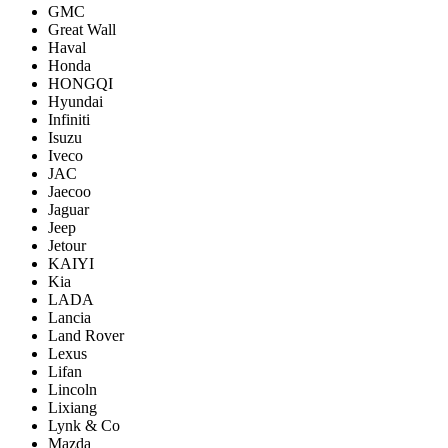
GMC
Great Wall
Haval
Honda
HONGQI
Hyundai
Infiniti
Isuzu
Iveco
JAC
Jaecoo
Jaguar
Jeep
Jetour
KAIYI
Kia
LADA
Lancia
Land Rover
Lexus
Lifan
Lincoln
Lixiang
Lynk & Co
Mazda