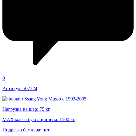
0
Артикул: 507224
Нагрузка на шар: 75 кг
MAX масса букс. прицепа: 1500 кг
Подрезка бампера: нет