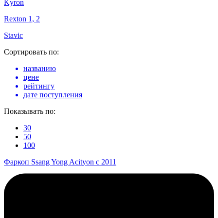
Kyron
Rexton 1, 2
Stavic
Сортировать по:
названию
цене
рейтингу
дате поступления
Показывать по:
30
50
100
Фаркоп Ssang Yong Acityon c 2011