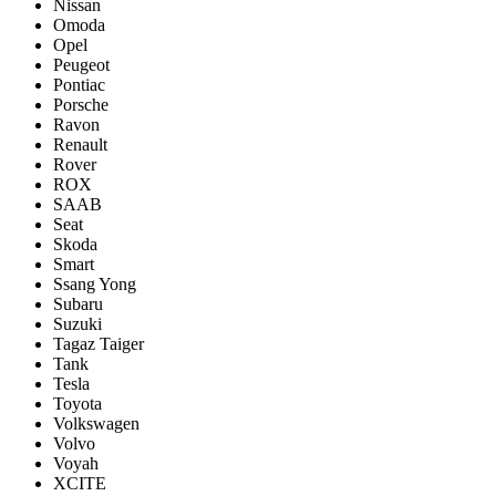
Nissan
Omoda
Opel
Peugeot
Pontiac
Porsсhe
Ravon
Renault
Rover
ROX
SAAB
Seat
Skoda
Smart
Ssang Yong
Subaru
Suzuki
Tagaz Taiger
Tank
Tesla
Toyota
Volkswagen
Volvo
Voyah
XCITE