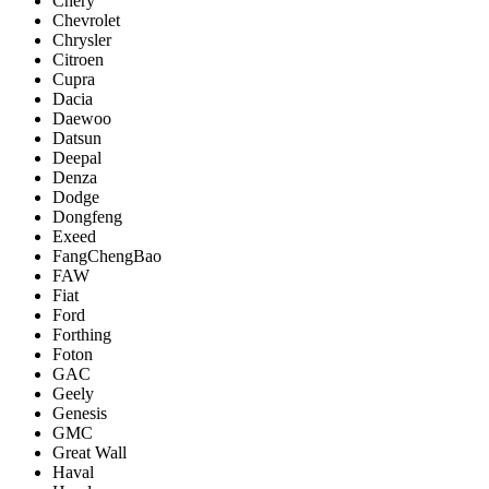
Chery
Chevrolet
Chrysler
Citroen
Cupra
Dacia
Daewoo
Datsun
Deepal
Denza
Dodge
Dongfeng
Exeed
FangChengBao
FAW
Fiat
Ford
Forthing
Foton
GAC
Geely
Genesis
GMC
Great Wall
Haval