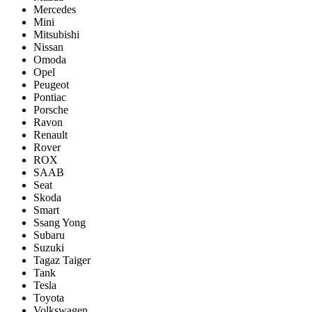
Mercedes
Mini
Mitsubishi
Nissan
Omoda
Opel
Peugeot
Pontiac
Porsсhe
Ravon
Renault
Rover
ROX
SAAB
Seat
Skoda
Smart
Ssang Yong
Subaru
Suzuki
Tagaz Taiger
Tank
Tesla
Toyota
Volkswagen