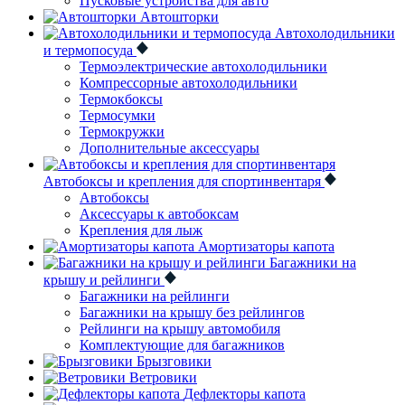
Пусковые устройства для авто
Автошторки
Автохолодильники
и термопосуда
Термоэлектрические автохолодильники
Компрессорные автохолодильники
Термокбоксы
Термосумки
Термокружки
Дополнительные аксессуары
Автобоксы и крепления для спортинвентаря
Автобоксы
Аксессуары к автобоксам
Крепления для лыж
Амортизаторы капота
Багажники на
крышу и рейлинги
Багажники на рейлинги
Багажники на крышу без рейлингов
Рейлинги на крышу автомобиля
Комплектующие для багажников
Брызговики
Ветровики
Дефлекторы капота