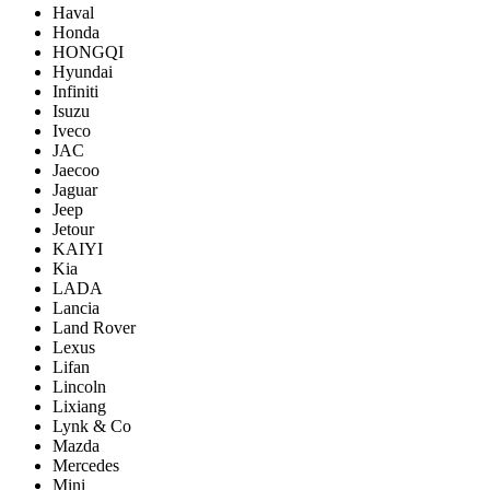
Haval
Honda
HONGQI
Hyundai
Infiniti
Isuzu
Iveco
JAC
Jaecoo
Jaguar
Jeep
Jetour
KAIYI
Kia
LADA
Lancia
Land Rover
Lexus
Lifan
Lincoln
Lixiang
Lynk & Co
Mazda
Mercedes
Mini