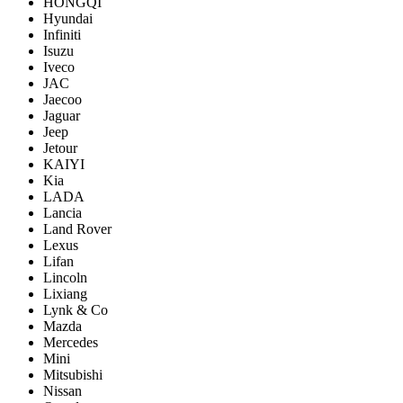
HONGQI
Hyundai
Infiniti
Isuzu
Iveco
JAC
Jaecoo
Jaguar
Jeep
Jetour
KAIYI
Kia
LADA
Lancia
Land Rover
Lexus
Lifan
Lincoln
Lixiang
Lynk & Co
Mazda
Mercedes
Mini
Mitsubishi
Nissan