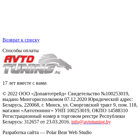
MakeАvto расположенное по адресу:
г.Минск, ул. Минина 10А
Понедельник - Пятница с 10.00 до 19.00
Возврат к списку
Способы оплаты
17 лет вместе с вами
© 2022 ООО «Допавтотрейд» Свидетельство №100253019,
выдано Мингорисполкомом 07.12.2020 Юридический адрес:
Беларусь
,
220068
, г.
Минск
,
ул. Сморговский тракт 9, пом. 118
,
магазин «Автотюнинг» УНП 100253019, ОКПО 14588310
Регистрационный номер в торговом реестре Республики
Беларусь: 312657 от 23.03.2016.
info@avtotuning.by
Разработка сайта —
Polar Bear Web Studio