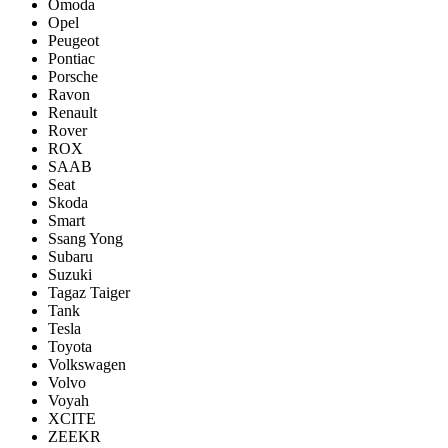
Omoda
Opel
Peugeot
Pontiac
Porsсhe
Ravon
Renault
Rover
ROX
SAAB
Seat
Skoda
Smart
Ssang Yong
Subaru
Suzuki
Tagaz Taiger
Tank
Tesla
Toyota
Volkswagen
Volvo
Voyah
XCITE
ZEEKR