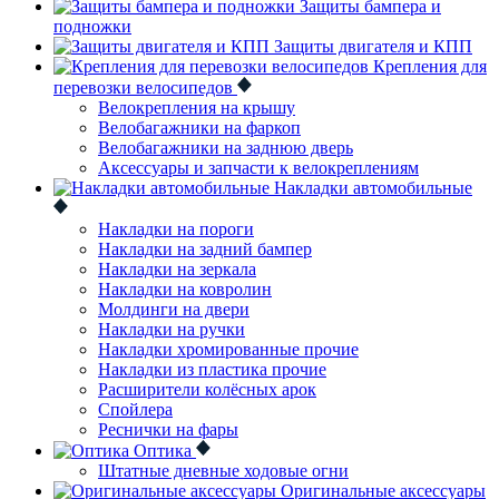
Защиты бампера и
подножки
Защиты двигателя и КПП
Крепления для
перевозки велосипедов
Велокрепления на крышу
Велобагажники на фаркоп
Велобагажники на заднюю дверь
Аксессуары и запчасти к велокреплениям
Накладки автомобильные
Накладки на пороги
Накладки на задний бампер
Накладки на зеркала
Накладки на ковролин
Молдинги на двери
Накладки на ручки
Накладки хромированные прочие
Накладки из пластика прочие
Расширители колёсных арок
Спойлера
Реснички на фары
Оптика
Штатные дневные ходовые огни
Оригинальные аксессуары