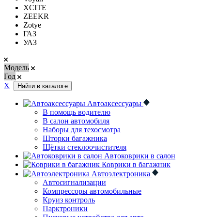
XCITE
ZEEKR
Zotye
ГАЗ
УАЗ
Модель
Год
Х
Найти в каталоге
Автоаксессуары
В помощь водителю
В салон автомобиля
Наборы для техосмотра
Шторки багажника
Щётки стеклоочистителя
Автоковрики в салон
Коврики в багажник
Автоэлектроника
Автосигнализации
Компрессоры автомобильные
Круиз контроль
Парктроники