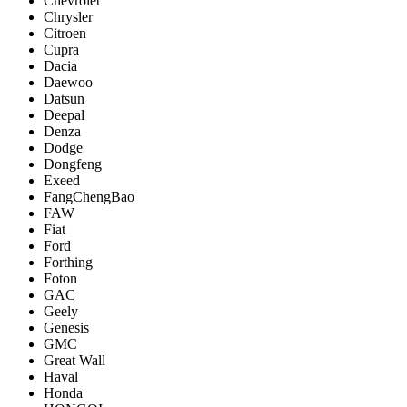
Chevrolet
Chrysler
Citroen
Cupra
Dacia
Daewoo
Datsun
Deepal
Denza
Dodge
Dongfeng
Exeed
FangChengBao
FAW
Fiat
Ford
Forthing
Foton
GAC
Geely
Genesis
GMC
Great Wall
Haval
Honda