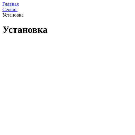
Главная
Сервис
Установка
Установка
1) Установка подогрева сидений
производит Авто Ателье
CIT Brothers, по адресу:
г.Минск, 1-ый Радиаторный пер. 85
Время работы: пн – сб, с 9.00 до 18.00
2) Установка защиты картера и КПП, фаркопов,
кенгурятников, порогов, дефлекторов, хромированных и
пластиковых накладок
производится на СТО
"Байкрафтмоторс" по адресу г.Минск ул. Старовиленская
131/2
Понедельник - Пятница с 9.00 до 18.00
Суббота - по предварительной договорённости
3)
Устано
вка чехлов
производиться в тюнинг ателье