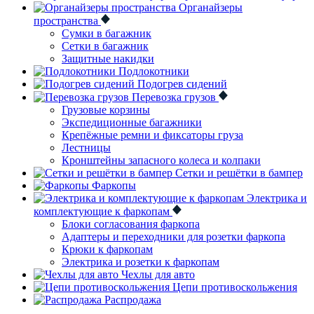
Органайзеры
пространства
Сумки в багажник
Сетки в багажник
Защитные накидки
Подлокотники
Подогрев сидений
Перевозка грузов
Грузовые корзины
Экспедиционные багажники
Крепёжные ремни и фиксаторы груза
Лестницы
Кронштейны запасного колеса и колпаки
Сетки и решётки в бампер
Фаркопы
Электрика и
комплектующие к фаркопам
Блоки согласования фаркопа
Адаптеры и переходники для розетки фаркопа
Крюки к фаркопам
Электрика и розетки к фаркопам
Чехлы для авто
Цепи противоскольжения
Распродажа