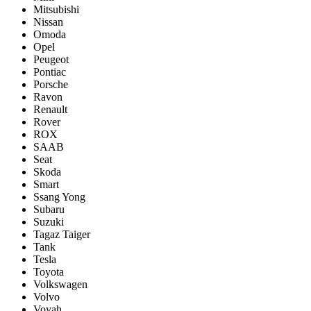
Mitsubishi
Nissan
Omoda
Opel
Peugeot
Pontiac
Porsсhe
Ravon
Renault
Rover
ROX
SAAB
Seat
Skoda
Smart
Ssang Yong
Subaru
Suzuki
Tagaz Taiger
Tank
Tesla
Toyota
Volkswagen
Volvo
Voyah