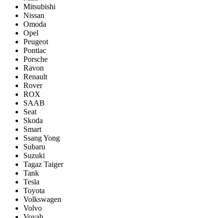
Mitsubishi
Nissan
Omoda
Opel
Peugeot
Pontiac
Porsсhe
Ravon
Renault
Rover
ROX
SAAB
Seat
Skoda
Smart
Ssang Yong
Subaru
Suzuki
Tagaz Taiger
Tank
Tesla
Toyota
Volkswagen
Volvo
Voyah