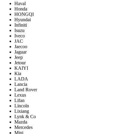
Haval
Honda
HONGQI
Hyundai
Infiniti
Isuzu
Iveco
JAC
Jaecoo
Jaguar
Jeep
Jetour
KAIYI
Kia
LADA
Lancia
Land Rover
Lexus
Lifan
Lincoln
Lixiang
Lynk & Co
Mazda
Mercedes
Mini