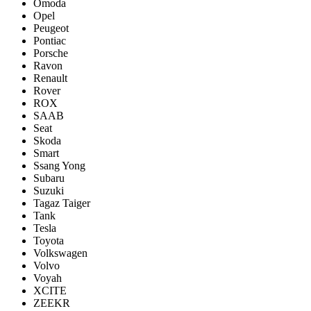
Omoda
Opel
Peugeot
Pontiac
Porsсhe
Ravon
Renault
Rover
ROX
SAAB
Seat
Skoda
Smart
Ssang Yong
Subaru
Suzuki
Tagaz Taiger
Tank
Tesla
Toyota
Volkswagen
Volvo
Voyah
XCITE
ZEEKR