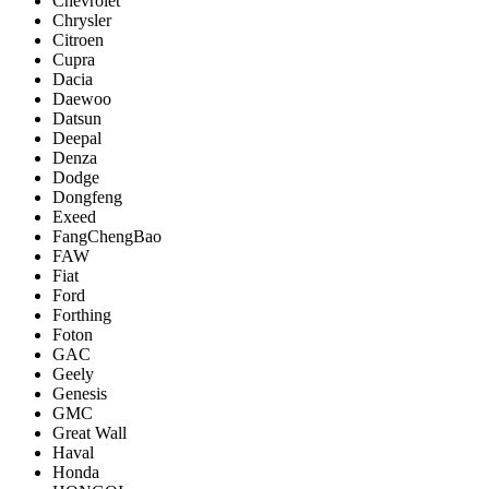
Chevrolet
Chrysler
Citroen
Cupra
Dacia
Daewoo
Datsun
Deepal
Denza
Dodge
Dongfeng
Exeed
FangChengBao
FAW
Fiat
Ford
Forthing
Foton
GAC
Geely
Genesis
GMC
Great Wall
Haval
Honda