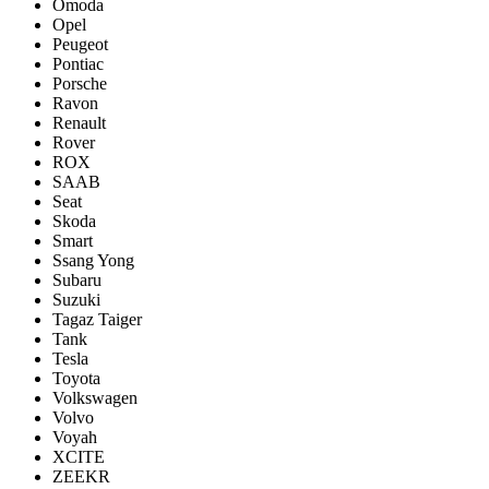
Omoda
Opel
Peugeot
Pontiac
Porsсhe
Ravon
Renault
Rover
ROX
SAAB
Seat
Skoda
Smart
Ssang Yong
Subaru
Suzuki
Tagaz Taiger
Tank
Tesla
Toyota
Volkswagen
Volvo
Voyah
XCITE
ZEEKR