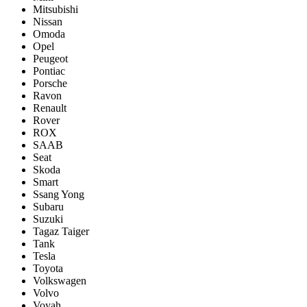
Mitsubishi
Nissan
Omoda
Opel
Peugeot
Pontiac
Porsсhe
Ravon
Renault
Rover
ROX
SAAB
Seat
Skoda
Smart
Ssang Yong
Subaru
Suzuki
Tagaz Taiger
Tank
Tesla
Toyota
Volkswagen
Volvo
Voyah