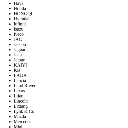
Haval
Honda
HONGQI
Hyundai
Infiniti
Isuzu
Iveco
JAC
Jaecoo
Jaguar
Jeep
Jetour
KAIYI
Kia
LADA
Lancia
Land Rover
Lexus
Lifan
Lincoln
Lixiang
Lynk & Co
Mazda
Mercedes
Mini