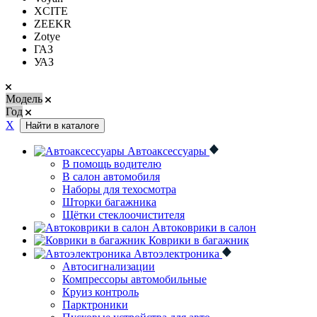
XCITE
ZEEKR
Zotye
ГАЗ
УАЗ
Модель
Год
Х
Найти в каталоге
Автоаксессуары
В помощь водителю
В салон автомобиля
Наборы для техосмотра
Шторки багажника
Щётки стеклоочистителя
Автоковрики в салон
Коврики в багажник
Автоэлектроника
Автосигнализации
Компрессоры автомобильные
Круиз контроль
Парктроники