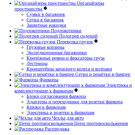
Органайзеры
пространства
Сумки в багажник
Сетки в багажник
Защитные накидки
Подлокотники
Подогрев сидений
Перевозка грузов
Грузовые корзины
Экспедиционные багажники
Крепёжные ремни и фиксаторы груза
Лестницы
Кронштейны запасного колеса и колпаки
Сетки и решётки в бампер
Фаркопы
Электрика и
комплектующие к фаркопам
Блоки согласования фаркопа
Адаптеры и переходники для розетки фаркопа
Крюки к фаркопам
Электрика и розетки к фаркопам
Чехлы для авто
Цепи противоскольжения
Распродажа