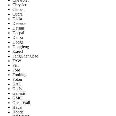
Chevrolet
Chrysler
Citroen
Cupra
Dacia
Daewoo
Datsun
Deepal
Denza
Dodge
Dongfeng
Exeed
FangChengBao
FAW
Fiat
Ford
Forthing
Foton
GAC
Geely
Genesis
GMC
Great Wall
Haval
Honda