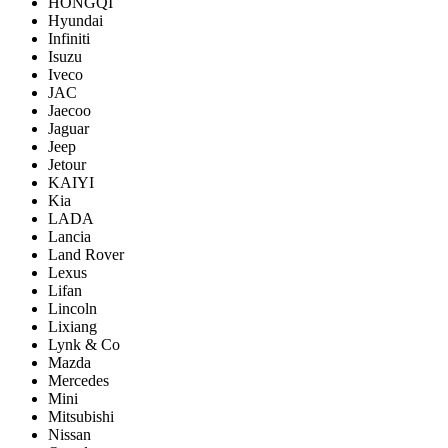
HONGQI
Hyundai
Infiniti
Isuzu
Iveco
JAC
Jaecoo
Jaguar
Jeep
Jetour
KAIYI
Kia
LADA
Lancia
Land Rover
Lexus
Lifan
Lincoln
Lixiang
Lynk & Co
Mazda
Mercedes
Mini
Mitsubishi
Nissan