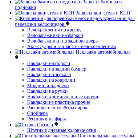
Защиты бампера и
подножки
Защиты двигателя и КПП
Крепления для
перевозки велосипедов
Велокрепления на крышу
Велобагажники на фаркоп
Велобагажники на заднюю дверь
Аксессуары и запчасти к велокреплениям
Накладки автомобильные
Накладки на пороги
Накладки на задний бампер
Накладки на зеркала
Накладки на ковролин
Молдинги на двери
Накладки на ручки
Накладки хромированные прочие
Накладки из пластика прочие
Расширители колёсных арок
Спойлера
Реснички на фары
Оптика
Штатные дневные ходовые огни
Оригинальные аксессуары