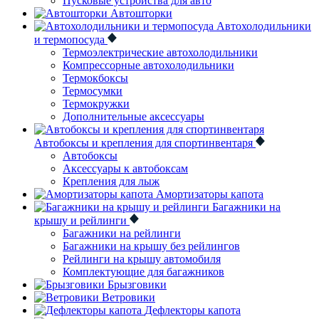
Пусковые устройства для авто
Автошторки
Автохолодильники
и термопосуда
Термоэлектрические автохолодильники
Компрессорные автохолодильники
Термокбоксы
Термосумки
Термокружки
Дополнительные аксессуары
Автобоксы и крепления для спортинвентаря
Автобоксы
Аксессуары к автобоксам
Крепления для лыж
Амортизаторы капота
Багажники на
крышу и рейлинги
Багажники на рейлинги
Багажники на крышу без рейлингов
Рейлинги на крышу автомобиля
Комплектующие для багажников
Брызговики
Ветровики
Дефлекторы капота