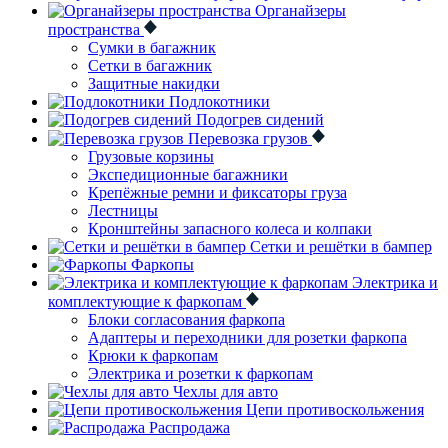
Органайзеры
пространства
Сумки в багажник
Сетки в багажник
Защитные накидки
Подлокотники
Подогрев сидений
Перевозка грузов
Грузовые корзины
Экспедиционные багажники
Крепёжные ремни и фиксаторы груза
Лестницы
Кронштейны запасного колеса и колпаки
Сетки и решётки в бампер
Фаркопы
Электрика и
комплектующие к фаркопам
Блоки согласования фаркопа
Адаптеры и переходники для розетки фаркопа
Крюки к фаркопам
Электрика и розетки к фаркопам
Чехлы для авто
Цепи противоскольжения
Распродажа