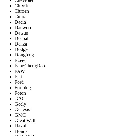
Chevrolet
Chrysler
Citroen
Cupra
Dacia
Daewoo
Datsun
Deepal
Denza
Dodge
Dongfeng
Exeed
FangChengBao
FAW
Fiat
Ford
Forthing
Foton
GAC
Geely
Genesis
GMC
Great Wall
Haval
Honda