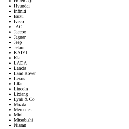
HONGQI
Hyundai
Infiniti
Isuzu
Iveco
JAC
Jaecoo
Jaguar
Jeep
Jetour
KAIYI
Kia
LADA
Lancia
Land Rover
Lexus
Lifan
Lincoln
Lixiang
Lynk & Co
Mazda
Mercedes
Mini
Mitsubishi
Nissan