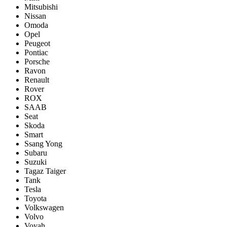
Mitsubishi
Nissan
Omoda
Opel
Peugeot
Pontiac
Porsсhe
Ravon
Renault
Rover
ROX
SAAB
Seat
Skoda
Smart
Ssang Yong
Subaru
Suzuki
Tagaz Taiger
Tank
Tesla
Toyota
Volkswagen
Volvo
Voyah