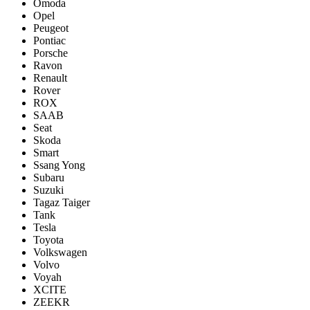
Omoda
Opel
Peugeot
Pontiac
Porsсhe
Ravon
Renault
Rover
ROX
SAAB
Seat
Skoda
Smart
Ssang Yong
Subaru
Suzuki
Tagaz Taiger
Tank
Tesla
Toyota
Volkswagen
Volvo
Voyah
XCITE
ZEEKR