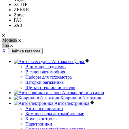
XCITE
ZEEKR
Zotye
ГАЗ
УАЗ
Модель
Год
Х
Найти в каталоге
Автоаксессуары
В помощь водителю
В салон автомобиля
Наборы для техосмотра
Шторки багажника
Щётки стеклоочистителя
Автоковрики в салон
Коврики в багажник
Автоэлектроника
Автосигнализации
Компрессоры автомобильные
Круиз контроль
Парктроники