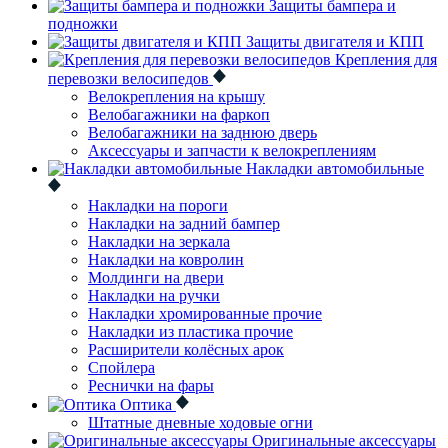
Защиты бампера и
подножки
Защиты двигателя и КПП
Крепления для
перевозки велосипедов
Велокрепления на крышу
Велобагажники на фаркоп
Велобагажники на заднюю дверь
Аксессуары и запчасти к велокреплениям
Накладки автомобильные
Накладки на пороги
Накладки на задний бампер
Накладки на зеркала
Накладки на ковролин
Молдинги на двери
Накладки на ручки
Накладки хромированные прочие
Накладки из пластика прочие
Расширители колёсных арок
Спойлера
Реснички на фары
Оптика
Штатные дневные ходовые огни
Оригинальные аксессуары