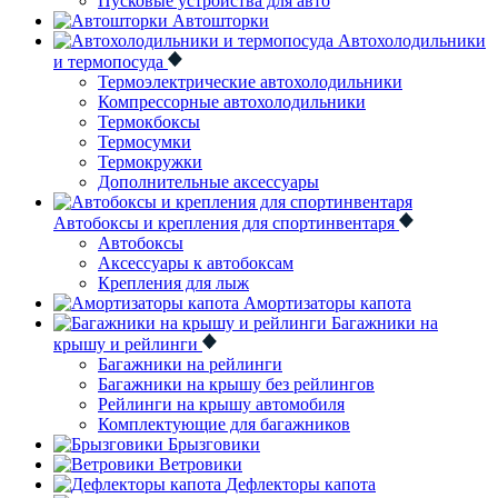
Пусковые устройства для авто
Автошторки
Автохолодильники
и термопосуда
Термоэлектрические автохолодильники
Компрессорные автохолодильники
Термокбоксы
Термосумки
Термокружки
Дополнительные аксессуары
Автобоксы и крепления для спортинвентаря
Автобоксы
Аксессуары к автобоксам
Крепления для лыж
Амортизаторы капота
Багажники на
крышу и рейлинги
Багажники на рейлинги
Багажники на крышу без рейлингов
Рейлинги на крышу автомобиля
Комплектующие для багажников
Брызговики
Ветровики
Дефлекторы капота