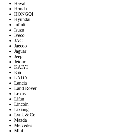
Haval
Honda
HONGQI
Hyundai
Infiniti
Isuzu
Iveco
JAC
Jaecoo
Jaguar
Jeep
Jetour
KAIYI
Kia
LADA
Lancia
Land Rover
Lexus
Lifan
Lincoln
Lixiang
Lynk & Co
Mazda
Mercedes
Mini