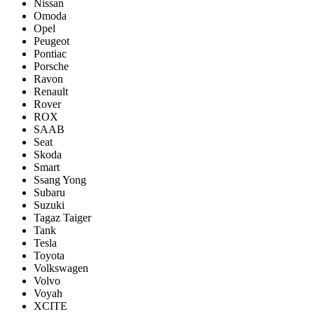
Nissan
Omoda
Opel
Peugeot
Pontiac
Porsсhe
Ravon
Renault
Rover
ROX
SAAB
Seat
Skoda
Smart
Ssang Yong
Subaru
Suzuki
Tagaz Taiger
Tank
Tesla
Toyota
Volkswagen
Volvo
Voyah
XCITE