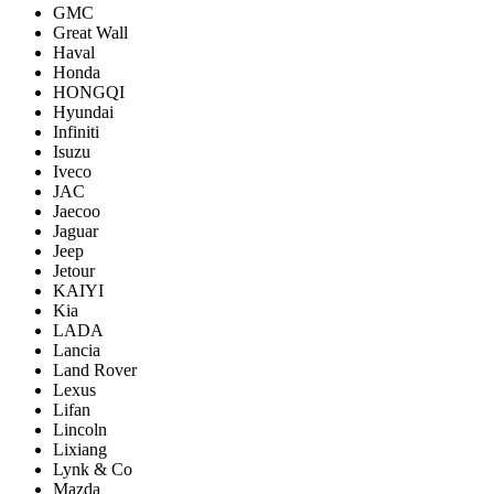
GMC
Great Wall
Haval
Honda
HONGQI
Hyundai
Infiniti
Isuzu
Iveco
JAC
Jaecoo
Jaguar
Jeep
Jetour
KAIYI
Kia
LADA
Lancia
Land Rover
Lexus
Lifan
Lincoln
Lixiang
Lynk & Co
Mazda