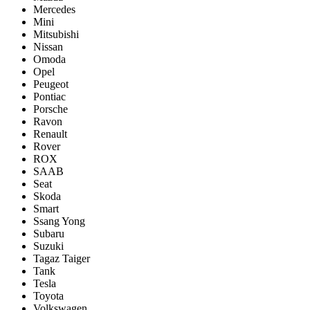
Mercedes
Mini
Mitsubishi
Nissan
Omoda
Opel
Peugeot
Pontiac
Porsсhe
Ravon
Renault
Rover
ROX
SAAB
Seat
Skoda
Smart
Ssang Yong
Subaru
Suzuki
Tagaz Taiger
Tank
Tesla
Toyota
Volkswagen