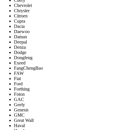
Chery
Chevrolet
Chrysler
Citroen
Cupra
Dacia
Daewoo
Datsun
Deepal
Denza
Dodge
Dongfeng
Exeed
FangChengBao
FAW
Fiat
Ford
Forthing
Foton
GAC
Geely
Genesis
GMC
Great Wall
Haval