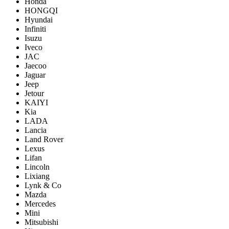
Honda
HONGQI
Hyundai
Infiniti
Isuzu
Iveco
JAC
Jaecoo
Jaguar
Jeep
Jetour
KAIYI
Kia
LADA
Lancia
Land Rover
Lexus
Lifan
Lincoln
Lixiang
Lynk & Co
Mazda
Mercedes
Mini
Mitsubishi