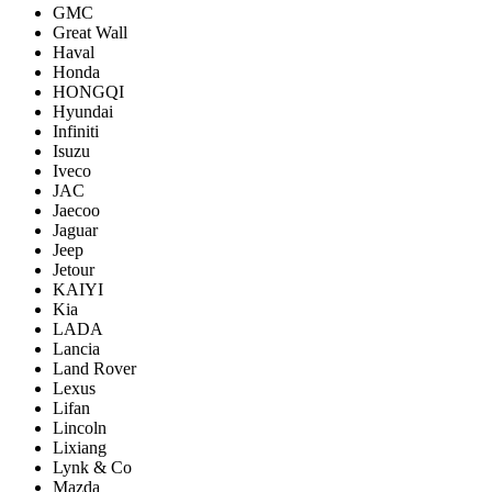
GMC
Great Wall
Haval
Honda
HONGQI
Hyundai
Infiniti
Isuzu
Iveco
JAC
Jaecoo
Jaguar
Jeep
Jetour
KAIYI
Kia
LADA
Lancia
Land Rover
Lexus
Lifan
Lincoln
Lixiang
Lynk & Co
Mazda