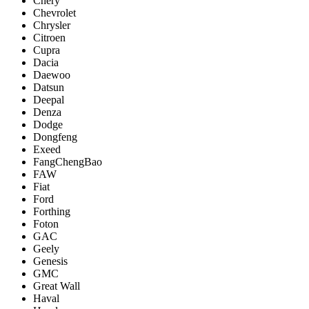
Chery
Chevrolet
Chrysler
Citroen
Cupra
Dacia
Daewoo
Datsun
Deepal
Denza
Dodge
Dongfeng
Exeed
FangChengBao
FAW
Fiat
Ford
Forthing
Foton
GAC
Geely
Genesis
GMC
Great Wall
Haval