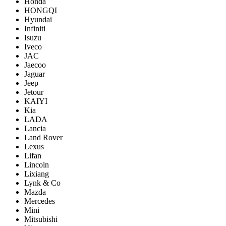
Honda
HONGQI
Hyundai
Infiniti
Isuzu
Iveco
JAC
Jaecoo
Jaguar
Jeep
Jetour
KAIYI
Kia
LADA
Lancia
Land Rover
Lexus
Lifan
Lincoln
Lixiang
Lynk & Co
Mazda
Mercedes
Mini
Mitsubishi