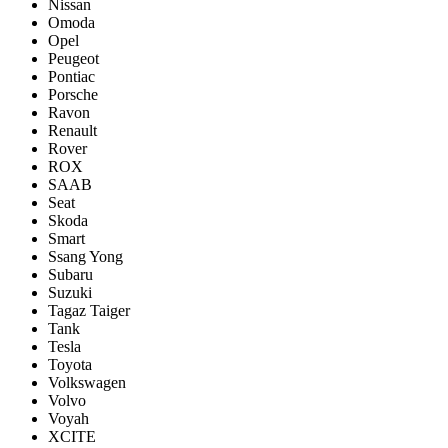
Nissan
Omoda
Opel
Peugeot
Pontiac
Porsсhe
Ravon
Renault
Rover
ROX
SAAB
Seat
Skoda
Smart
Ssang Yong
Subaru
Suzuki
Tagaz Taiger
Tank
Tesla
Toyota
Volkswagen
Volvo
Voyah
XCITE