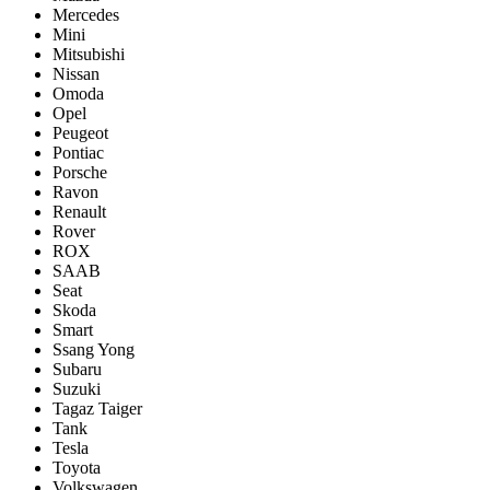
Mercedes
Mini
Mitsubishi
Nissan
Omoda
Opel
Peugeot
Pontiac
Porsсhe
Ravon
Renault
Rover
ROX
SAAB
Seat
Skoda
Smart
Ssang Yong
Subaru
Suzuki
Tagaz Taiger
Tank
Tesla
Toyota
Volkswagen