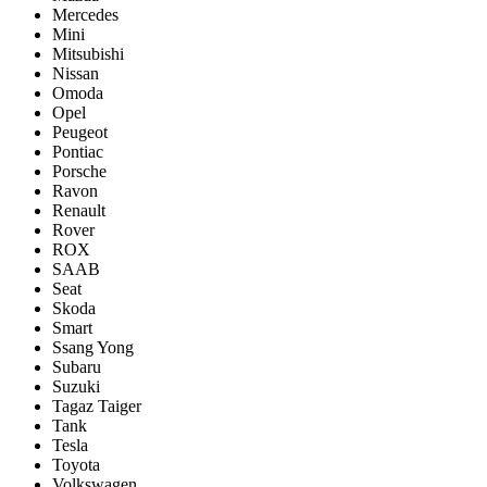
Mercedes
Mini
Mitsubishi
Nissan
Omoda
Opel
Peugeot
Pontiac
Porsсhe
Ravon
Renault
Rover
ROX
SAAB
Seat
Skoda
Smart
Ssang Yong
Subaru
Suzuki
Tagaz Taiger
Tank
Tesla
Toyota
Volkswagen