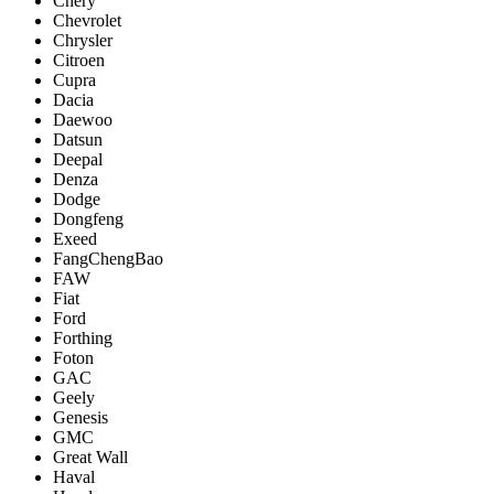
Chery
Chevrolet
Chrysler
Citroen
Cupra
Dacia
Daewoo
Datsun
Deepal
Denza
Dodge
Dongfeng
Exeed
FangChengBao
FAW
Fiat
Ford
Forthing
Foton
GAC
Geely
Genesis
GMC
Great Wall
Haval