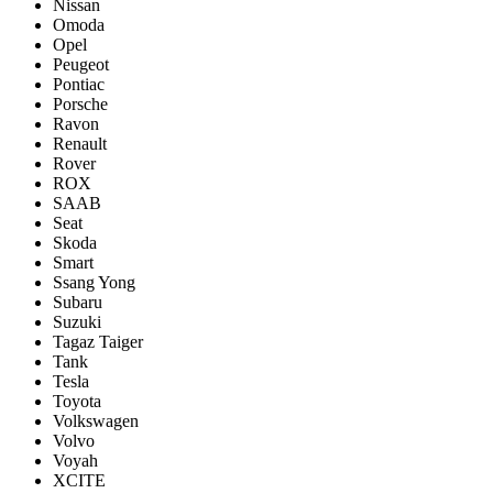
Nissan
Omoda
Opel
Peugeot
Pontiac
Porsсhe
Ravon
Renault
Rover
ROX
SAAB
Seat
Skoda
Smart
Ssang Yong
Subaru
Suzuki
Tagaz Taiger
Tank
Tesla
Toyota
Volkswagen
Volvo
Voyah
XCITE