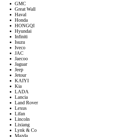
GMC
Great Wall
Haval
Honda
HONGQI
Hyundai
Infiniti
Isuzu
Iveco
JAC
Jaecoo
Jaguar
Jeep
Jetour
KAIYI
Kia
LADA
Lancia
Land Rover
Lexus
Lifan
Lincoln
Lixiang
Lynk & Co
Mazda