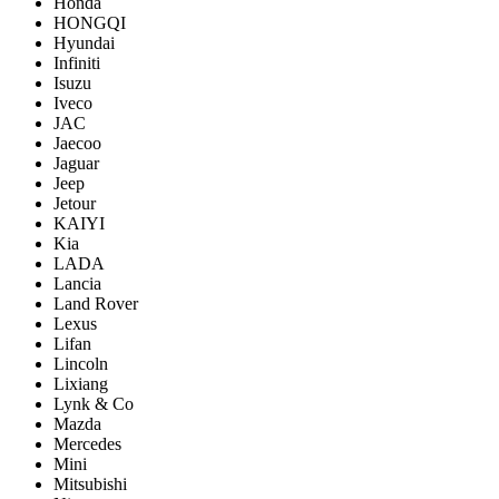
Honda
HONGQI
Hyundai
Infiniti
Isuzu
Iveco
JAC
Jaecoo
Jaguar
Jeep
Jetour
KAIYI
Kia
LADA
Lancia
Land Rover
Lexus
Lifan
Lincoln
Lixiang
Lynk & Co
Mazda
Mercedes
Mini
Mitsubishi