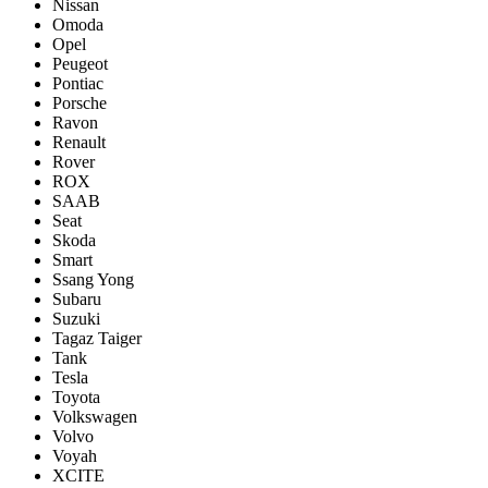
Nissan
Omoda
Opel
Peugeot
Pontiac
Porsсhe
Ravon
Renault
Rover
ROX
SAAB
Seat
Skoda
Smart
Ssang Yong
Subaru
Suzuki
Tagaz Taiger
Tank
Tesla
Toyota
Volkswagen
Volvo
Voyah
XCITE