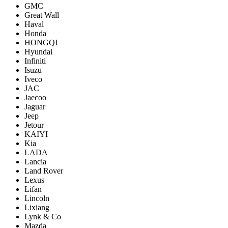
GMC
Great Wall
Haval
Honda
HONGQI
Hyundai
Infiniti
Isuzu
Iveco
JAC
Jaecoo
Jaguar
Jeep
Jetour
KAIYI
Kia
LADA
Lancia
Land Rover
Lexus
Lifan
Lincoln
Lixiang
Lynk & Co
Mazda