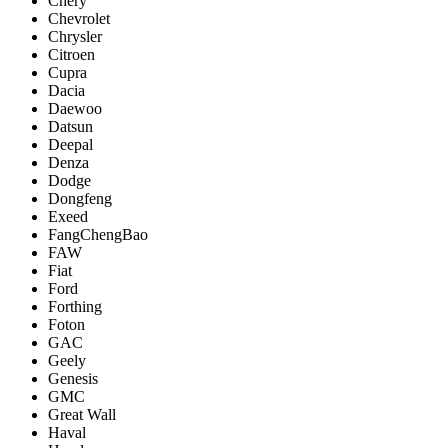
Chery
Chevrolet
Chrysler
Citroen
Cupra
Dacia
Daewoo
Datsun
Deepal
Denza
Dodge
Dongfeng
Exeed
FangChengBao
FAW
Fiat
Ford
Forthing
Foton
GAC
Geely
Genesis
GMC
Great Wall
Haval