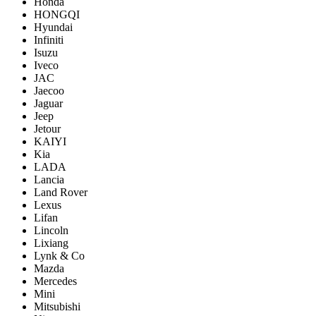
Honda
HONGQI
Hyundai
Infiniti
Isuzu
Iveco
JAC
Jaecoo
Jaguar
Jeep
Jetour
KAIYI
Kia
LADA
Lancia
Land Rover
Lexus
Lifan
Lincoln
Lixiang
Lynk & Co
Mazda
Mercedes
Mini
Mitsubishi