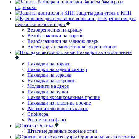
Защиты бампера и
подножки
Защиты двигателя и КПП
Крепления для
перевозки велосипедов
Велокрепления на крышу
Велобагажники на фаркоп
Велобагажники на заднюю дверь
Аксессуары и запчасти к велокреплениям
Накладки автомобильные
Накладки на пороги
Накладки на задний бампер
Накладки на зеркала
Накладки на ковролин
Молдинги на двери
Накладки на ручки
Накладки хромированные прочие
Накладки из пластика прочие
Расширители колёсных арок
Спойлера
Реснички на фары
Оптика
Штатные дневные ходовые огни
Оригинальные аксессуары