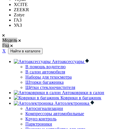
XCITE
ZEEKR
Zotye
ГАЗ
УАЗ
Модель
Год
Х
Найти в каталоге
Автоаксессуары
В помощь водителю
В салон автомобиля
Наборы для техосмотра
Шторки багажника
Щётки стеклоочистителя
Автоковрики в салон
Коврики в багажник
Автоэлектроника
Автосигнализации
Компрессоры автомобильные
Круиз контроль
Парктроники