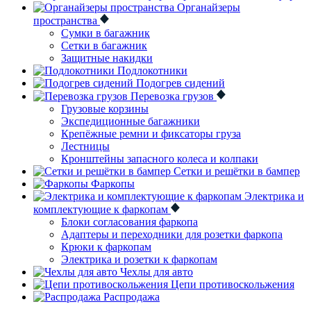
Органайзеры
пространства
Сумки в багажник
Сетки в багажник
Защитные накидки
Подлокотники
Подогрев сидений
Перевозка грузов
Грузовые корзины
Экспедиционные багажники
Крепёжные ремни и фиксаторы груза
Лестницы
Кронштейны запасного колеса и колпаки
Сетки и решётки в бампер
Фаркопы
Электрика и
комплектующие к фаркопам
Блоки согласования фаркопа
Адаптеры и переходники для розетки фаркопа
Крюки к фаркопам
Электрика и розетки к фаркопам
Чехлы для авто
Цепи противоскольжения
Распродажа