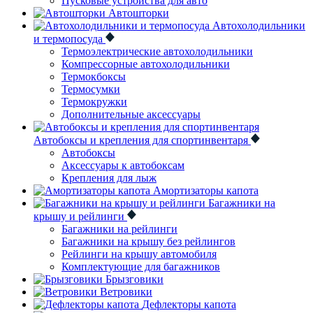
Пусковые устройства для авто
Автошторки
Автохолодильники
и термопосуда
Термоэлектрические автохолодильники
Компрессорные автохолодильники
Термокбоксы
Термосумки
Термокружки
Дополнительные аксессуары
Автобоксы и крепления для спортинвентаря
Автобоксы
Аксессуары к автобоксам
Крепления для лыж
Амортизаторы капота
Багажники на
крышу и рейлинги
Багажники на рейлинги
Багажники на крышу без рейлингов
Рейлинги на крышу автомобиля
Комплектующие для багажников
Брызговики
Ветровики
Дефлекторы капота