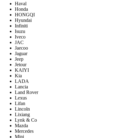
Haval
Honda
HONGQI
Hyundai
Infiniti
Isuzu
Iveco
JAC
Jaecoo
Jaguar
Jeep
Jetour
KAIYI
Kia
LADA
Lancia
Land Rover
Lexus
Lifan
Lincoln
Lixiang
Lynk & Co
Mazda
Mercedes
Mini