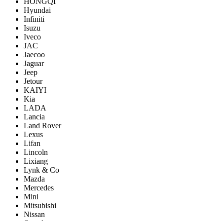
HONGQI
Hyundai
Infiniti
Isuzu
Iveco
JAC
Jaecoo
Jaguar
Jeep
Jetour
KAIYI
Kia
LADA
Lancia
Land Rover
Lexus
Lifan
Lincoln
Lixiang
Lynk & Co
Mazda
Mercedes
Mini
Mitsubishi
Nissan