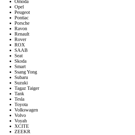
Omoda
Opel
Peugeot
Pontiac
Porsсhe
Ravon
Renault
Rover
ROX
SAAB
Seat
Skoda
Smart
Ssang Yong
Subaru
Suzuki
Tagaz Taiger
Tank
Tesla
Toyota
Volkswagen
Volvo
Voyah
XCITE
ZEEKR