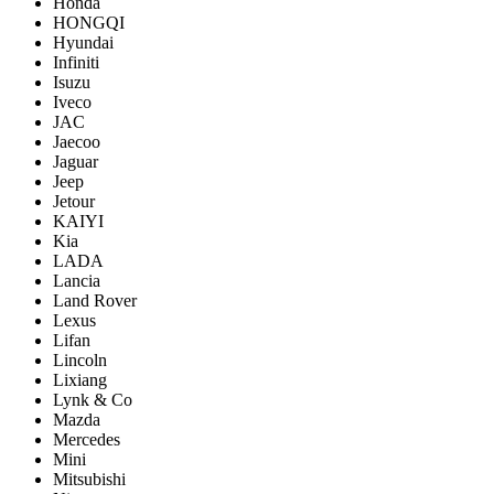
Honda
HONGQI
Hyundai
Infiniti
Isuzu
Iveco
JAC
Jaecoo
Jaguar
Jeep
Jetour
KAIYI
Kia
LADA
Lancia
Land Rover
Lexus
Lifan
Lincoln
Lixiang
Lynk & Co
Mazda
Mercedes
Mini
Mitsubishi