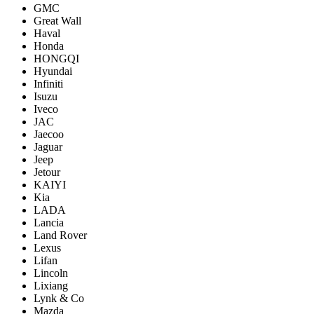
GMC
Great Wall
Haval
Honda
HONGQI
Hyundai
Infiniti
Isuzu
Iveco
JAC
Jaecoo
Jaguar
Jeep
Jetour
KAIYI
Kia
LADA
Lancia
Land Rover
Lexus
Lifan
Lincoln
Lixiang
Lynk & Co
Mazda