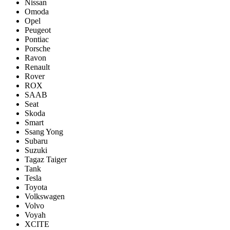
Nissan
Omoda
Opel
Peugeot
Pontiac
Porsсhe
Ravon
Renault
Rover
ROX
SAAB
Seat
Skoda
Smart
Ssang Yong
Subaru
Suzuki
Tagaz Taiger
Tank
Tesla
Toyota
Volkswagen
Volvo
Voyah
XCITE