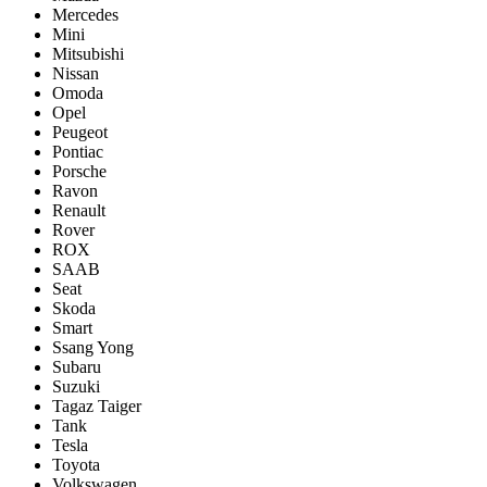
Mercedes
Mini
Mitsubishi
Nissan
Omoda
Opel
Peugeot
Pontiac
Porsсhe
Ravon
Renault
Rover
ROX
SAAB
Seat
Skoda
Smart
Ssang Yong
Subaru
Suzuki
Tagaz Taiger
Tank
Tesla
Toyota
Volkswagen