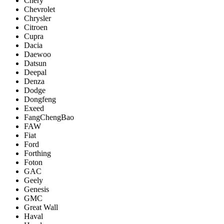
Chery
Chevrolet
Chrysler
Citroen
Cupra
Dacia
Daewoo
Datsun
Deepal
Denza
Dodge
Dongfeng
Exeed
FangChengBao
FAW
Fiat
Ford
Forthing
Foton
GAC
Geely
Genesis
GMC
Great Wall
Haval