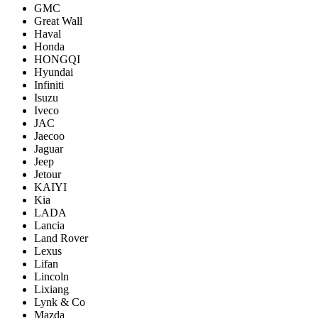
GMC
Great Wall
Haval
Honda
HONGQI
Hyundai
Infiniti
Isuzu
Iveco
JAC
Jaecoo
Jaguar
Jeep
Jetour
KAIYI
Kia
LADA
Lancia
Land Rover
Lexus
Lifan
Lincoln
Lixiang
Lynk & Co
Mazda