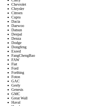
Chery
Chevrolet
Chrysler
Citroen
Cupra
Dacia
Daewoo
Datsun
Deepal
Denza
Dodge
Dongfeng
Exeed
FangChengBao
FAW
Fiat
Ford
Forthing
Foton
GAC
Geely
Genesis
GMC
Great Wall
Haval