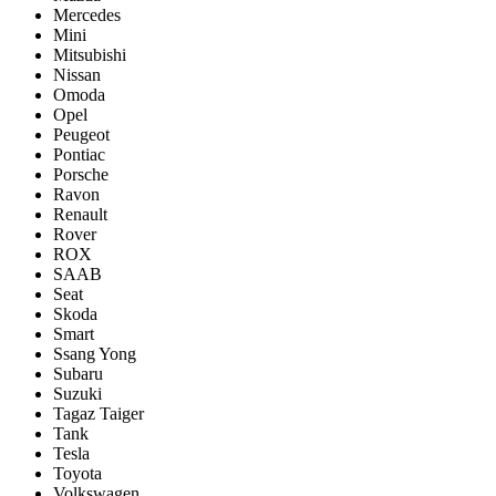
Mercedes
Mini
Mitsubishi
Nissan
Omoda
Opel
Peugeot
Pontiac
Porsсhe
Ravon
Renault
Rover
ROX
SAAB
Seat
Skoda
Smart
Ssang Yong
Subaru
Suzuki
Tagaz Taiger
Tank
Tesla
Toyota
Volkswagen