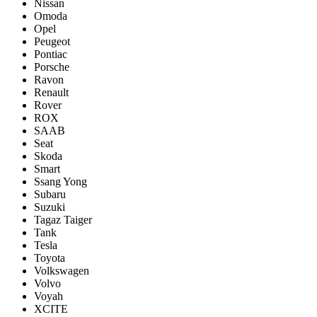
Nissan
Omoda
Opel
Peugeot
Pontiac
Porsсhe
Ravon
Renault
Rover
ROX
SAAB
Seat
Skoda
Smart
Ssang Yong
Subaru
Suzuki
Tagaz Taiger
Tank
Tesla
Toyota
Volkswagen
Volvo
Voyah
XCITE