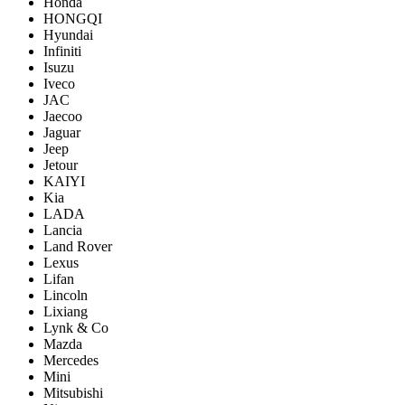
Honda
HONGQI
Hyundai
Infiniti
Isuzu
Iveco
JAC
Jaecoo
Jaguar
Jeep
Jetour
KAIYI
Kia
LADA
Lancia
Land Rover
Lexus
Lifan
Lincoln
Lixiang
Lynk & Co
Mazda
Mercedes
Mini
Mitsubishi