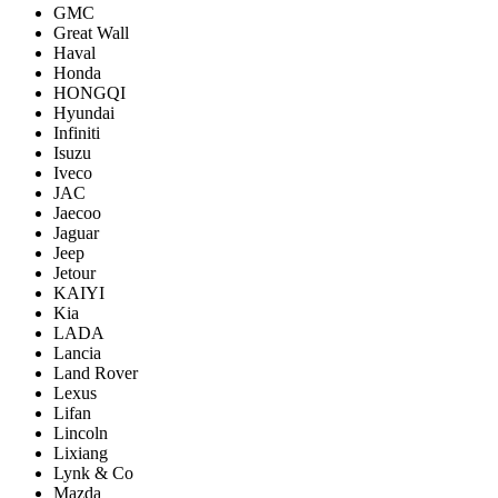
GMC
Great Wall
Haval
Honda
HONGQI
Hyundai
Infiniti
Isuzu
Iveco
JAC
Jaecoo
Jaguar
Jeep
Jetour
KAIYI
Kia
LADA
Lancia
Land Rover
Lexus
Lifan
Lincoln
Lixiang
Lynk & Co
Mazda