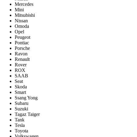
Mercedes
Mini
Mitsubishi
Nissan
Omoda
Opel
Peugeot
Pontiac
Porsсhe
Ravon
Renault
Rover
ROX
SAAB
Seat
Skoda
Smart
Ssang Yong
Subaru
Suzuki
Tagaz Taiger
Tank
Tesla
Toyota
Volkswagen