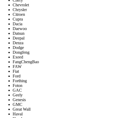
Chery
Chevrolet
Chrysler
Citroen
Cupra
Dacia
Daewoo
Datsun
Deepal
Denza
Dodge
Dongfeng
Exeed
FangChengBao
FAW
Fiat
Ford
Forthing
Foton
GAC
Geely
Genesis
GMC
Great Wall
Haval