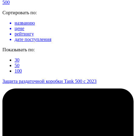
500
Сортировать по:
названию
цене
рейтингу
дате поступления
Показывать по:
30
50
100
Защита раздаточной коробки Tank 500 с 2023