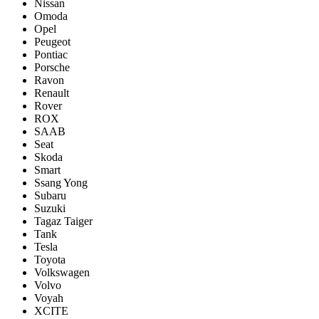
Nissan
Omoda
Opel
Peugeot
Pontiac
Porsсhe
Ravon
Renault
Rover
ROX
SAAB
Seat
Skoda
Smart
Ssang Yong
Subaru
Suzuki
Tagaz Taiger
Tank
Tesla
Toyota
Volkswagen
Volvo
Voyah
XCITE