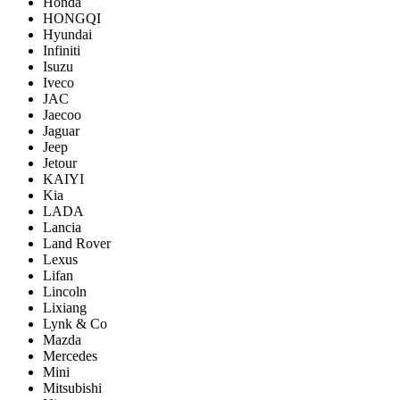
Honda
HONGQI
Hyundai
Infiniti
Isuzu
Iveco
JAC
Jaecoo
Jaguar
Jeep
Jetour
KAIYI
Kia
LADA
Lancia
Land Rover
Lexus
Lifan
Lincoln
Lixiang
Lynk & Co
Mazda
Mercedes
Mini
Mitsubishi