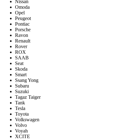
Nissan
Omoda
Opel
Peugeot
Pontiac
Porsсhe
Ravon
Renault
Rover
ROX
SAAB
Seat
Skoda
Smart
Ssang Yong
Subaru
Suzuki
Tagaz Taiger
Tank
Tesla
Toyota
Volkswagen
Volvo
Voyah
XCITE