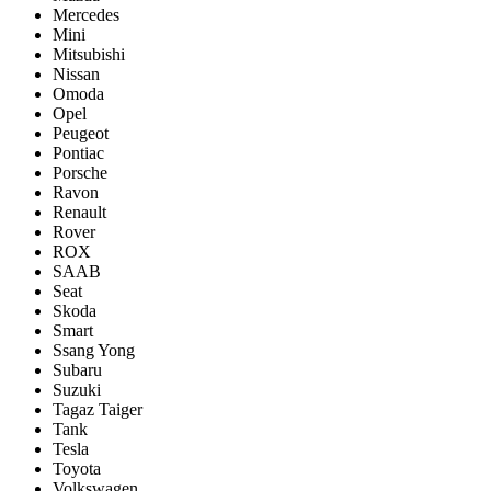
Mercedes
Mini
Mitsubishi
Nissan
Omoda
Opel
Peugeot
Pontiac
Porsсhe
Ravon
Renault
Rover
ROX
SAAB
Seat
Skoda
Smart
Ssang Yong
Subaru
Suzuki
Tagaz Taiger
Tank
Tesla
Toyota
Volkswagen