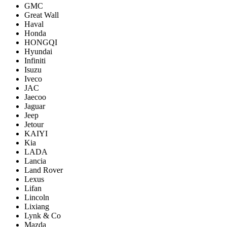
GMC
Great Wall
Haval
Honda
HONGQI
Hyundai
Infiniti
Isuzu
Iveco
JAC
Jaecoo
Jaguar
Jeep
Jetour
KAIYI
Kia
LADA
Lancia
Land Rover
Lexus
Lifan
Lincoln
Lixiang
Lynk & Co
Mazda