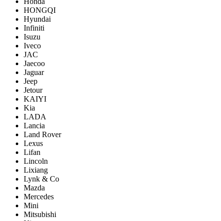
Honda
HONGQI
Hyundai
Infiniti
Isuzu
Iveco
JAC
Jaecoo
Jaguar
Jeep
Jetour
KAIYI
Kia
LADA
Lancia
Land Rover
Lexus
Lifan
Lincoln
Lixiang
Lynk & Co
Mazda
Mercedes
Mini
Mitsubishi