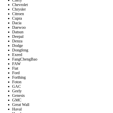
Chery
Chevrolet
Chrysler
Citroen
Cupra
Dacia
Daewoo
Datsun
Deepal
Denza
Dodge
Dongfeng
Exeed
FangChengBao
FAW
Fiat
Ford
Forthing
Foton
GAC
Geely
Genesis
GMC
Great Wall
Haval