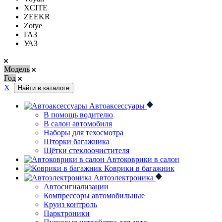
XCITE
ZEEKR
Zotye
ГАЗ
УАЗ
Модель
Год
Х
Найти в каталоге
Автоаксессуары
В помощь водителю
В салон автомобиля
Наборы для техосмотра
Шторки багажника
Щётки стеклоочистителя
Автоковрики в салон
Коврики в багажник
Автоэлектроника
Автосигнализации
Компрессоры автомобильные
Круиз контроль
Парктроники