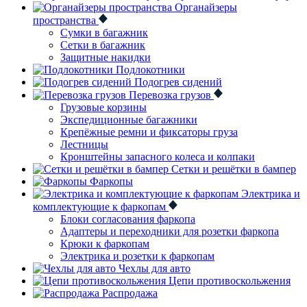
Органайзеры
пространства
Сумки в багажник
Сетки в багажник
Защитные накидки
Подлокотники
Подогрев сидений
Перевозка грузов
Грузовые корзины
Экспедиционные багажники
Крепёжные ремни и фиксаторы груза
Лестницы
Кронштейны запасного колеса и колпаки
Сетки и решётки в бампер
Фаркопы
Электрика и
комплектующие к фаркопам
Блоки согласования фаркопа
Адаптеры и переходники для розетки фаркопа
Крюки к фаркопам
Электрика и розетки к фаркопам
Чехлы для авто
Цепи противоскольжения
Распродажа