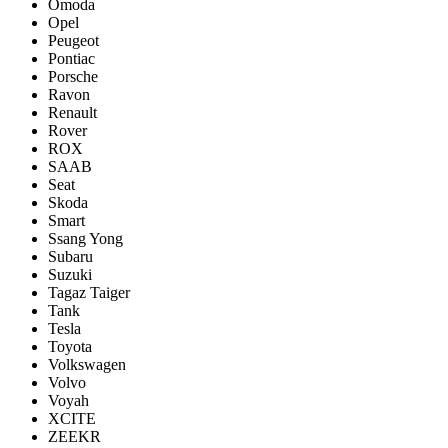
Omoda
Opel
Peugeot
Pontiac
Porsсhe
Ravon
Renault
Rover
ROX
SAAB
Seat
Skoda
Smart
Ssang Yong
Subaru
Suzuki
Tagaz Taiger
Tank
Tesla
Toyota
Volkswagen
Volvo
Voyah
XCITE
ZEEKR