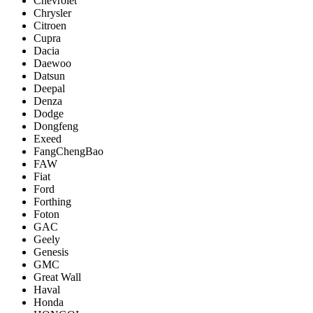
Chevrolet
Chrysler
Citroen
Cupra
Dacia
Daewoo
Datsun
Deepal
Denza
Dodge
Dongfeng
Exeed
FangChengBao
FAW
Fiat
Ford
Forthing
Foton
GAC
Geely
Genesis
GMC
Great Wall
Haval
Honda