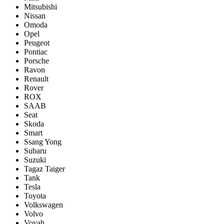
Mitsubishi
Nissan
Omoda
Opel
Peugeot
Pontiac
Porsсhe
Ravon
Renault
Rover
ROX
SAAB
Seat
Skoda
Smart
Ssang Yong
Subaru
Suzuki
Tagaz Taiger
Tank
Tesla
Toyota
Volkswagen
Volvo
Voyah