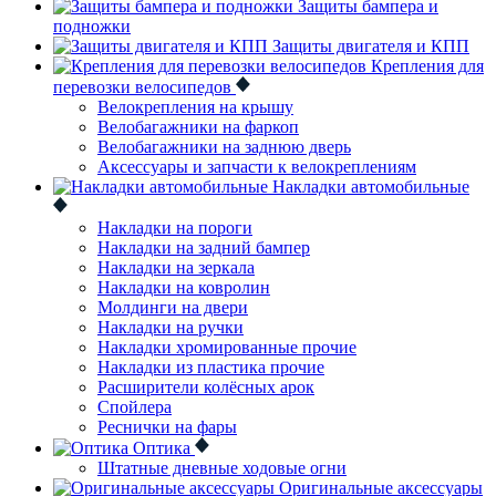
Защиты бампера и
подножки
Защиты двигателя и КПП
Крепления для
перевозки велосипедов
Велокрепления на крышу
Велобагажники на фаркоп
Велобагажники на заднюю дверь
Аксессуары и запчасти к велокреплениям
Накладки автомобильные
Накладки на пороги
Накладки на задний бампер
Накладки на зеркала
Накладки на ковролин
Молдинги на двери
Накладки на ручки
Накладки хромированные прочие
Накладки из пластика прочие
Расширители колёсных арок
Спойлера
Реснички на фары
Оптика
Штатные дневные ходовые огни
Оригинальные аксессуары