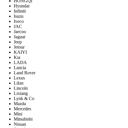
HONGQI
Hyundai
Infiniti
Isuzu
Iveco
JAC
Jaecoo
Jaguar
Jeep
Jetour
KAIYI
Kia
LADA
Lancia
Land Rover
Lexus
Lifan
Lincoln
Lixiang
Lynk & Co
Mazda
Mercedes
Mini
Mitsubishi
Nissan