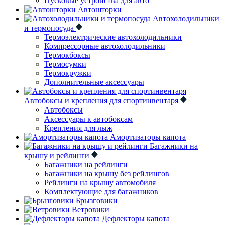
Пусковые устройства для авто
Автошторки
Автохолодильники
и термопосуда
Термоэлектрические автохолодильники
Компрессорные автохолодильники
Термокбоксы
Термосумки
Термокружки
Дополнительные аксессуары
Автобоксы и крепления для спортинвентаря
Автобоксы
Аксессуары к автобоксам
Крепления для лыж
Амортизаторы капота
Багажники на
крышу и рейлинги
Багажники на рейлинги
Багажники на крышу без рейлингов
Рейлинги на крышу автомобиля
Комплектующие для багажников
Брызговики
Ветровики
Дефлекторы капота