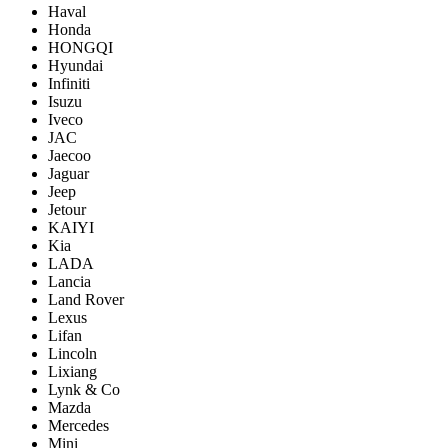
Haval
Honda
HONGQI
Hyundai
Infiniti
Isuzu
Iveco
JAC
Jaecoo
Jaguar
Jeep
Jetour
KAIYI
Kia
LADA
Lancia
Land Rover
Lexus
Lifan
Lincoln
Lixiang
Lynk & Co
Mazda
Mercedes
Mini