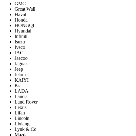
GMC
Great Wall
Haval
Honda
HONGQI
Hyundai
Infiniti
Isuzu
Iveco
JAC
Jaecoo
Jaguar
Jeep
Jetour
KAIYI
Kia
LADA
Lancia
Land Rover
Lexus
Lifan
Lincoln
Lixiang
Lynk & Co
Mazda