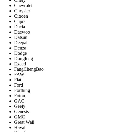
Chery
Chevrolet
Chrysler
Citroen
Cupra
Dacia
Daewoo
Datsun
Deepal
Denza
Dodge
Dongfeng
Exeed
FangChengBao
FAW
Fiat
Ford
Forthing
Foton
GAC
Geely
Genesis
GMC
Great Wall
Haval