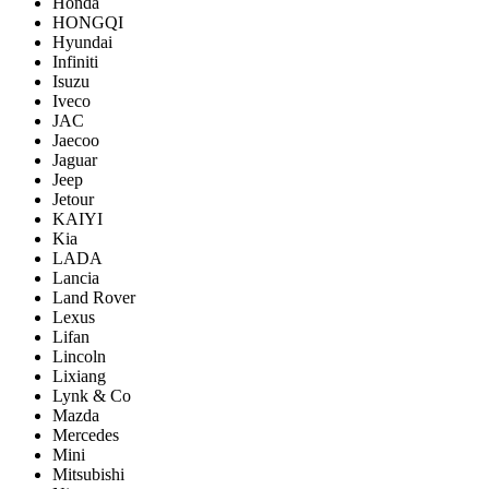
Honda
HONGQI
Hyundai
Infiniti
Isuzu
Iveco
JAC
Jaecoo
Jaguar
Jeep
Jetour
KAIYI
Kia
LADA
Lancia
Land Rover
Lexus
Lifan
Lincoln
Lixiang
Lynk & Co
Mazda
Mercedes
Mini
Mitsubishi