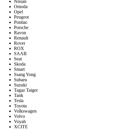
Nissan
Omoda
Opel
Peugeot
Pontiac
Porsсhe
Ravon
Renault
Rover
ROX
SAAB
Seat
Skoda
Smart
Ssang Yong
Subaru
Suzuki
Tagaz Taiger
Tank
Tesla
Toyota
Volkswagen
Volvo
Voyah
XCITE