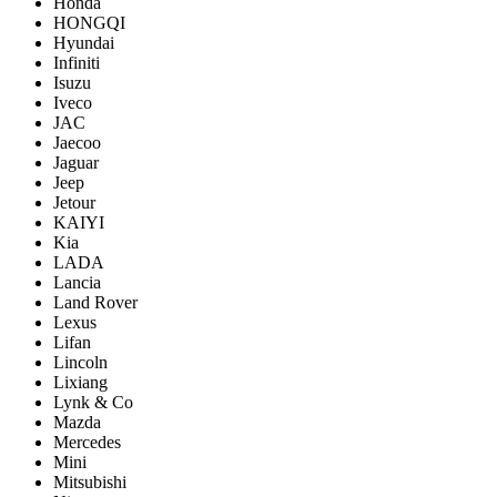
Honda
HONGQI
Hyundai
Infiniti
Isuzu
Iveco
JAC
Jaecoo
Jaguar
Jeep
Jetour
KAIYI
Kia
LADA
Lancia
Land Rover
Lexus
Lifan
Lincoln
Lixiang
Lynk & Co
Mazda
Mercedes
Mini
Mitsubishi