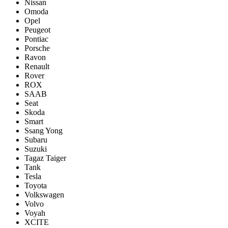
Nissan
Omoda
Opel
Peugeot
Pontiac
Porsсhe
Ravon
Renault
Rover
ROX
SAAB
Seat
Skoda
Smart
Ssang Yong
Subaru
Suzuki
Tagaz Taiger
Tank
Tesla
Toyota
Volkswagen
Volvo
Voyah
XCITE