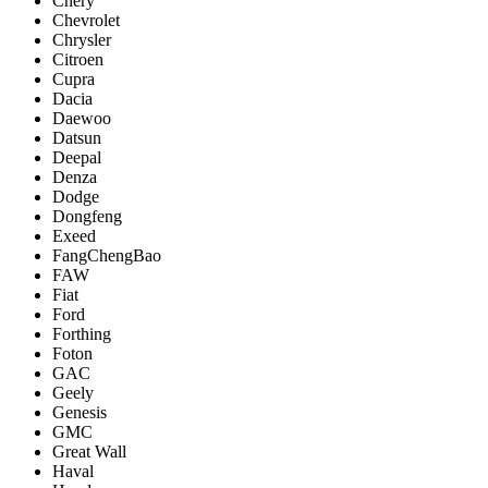
Chery
Chevrolet
Chrysler
Citroen
Cupra
Dacia
Daewoo
Datsun
Deepal
Denza
Dodge
Dongfeng
Exeed
FangChengBao
FAW
Fiat
Ford
Forthing
Foton
GAC
Geely
Genesis
GMC
Great Wall
Haval