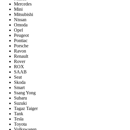
Mercedes
Mini
Mitsubishi
Nissan
Omoda
Opel
Peugeot
Pontiac
Porsсhe
Ravon
Renault
Rover
ROX
SAAB
Seat
Skoda
Smart
Ssang Yong
Subaru
Suzuki
Tagaz Taiger
Tank
Tesla
Toyota
Volkswagen