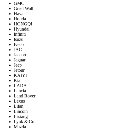
GMC
Great Wall
Haval
Honda
HONGQI
Hyundai
Infiniti
Isuzu
Iveco
JAC
Jaecoo
Jaguar
Jeep
Jetour
KAIYI
Kia
LADA
Lancia
Land Rover
Lexus
Lifan
Lincoln
Lixiang
Lynk & Co
Mazda