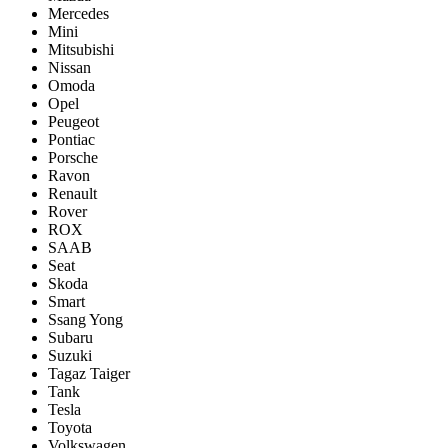
Mercedes
Mini
Mitsubishi
Nissan
Omoda
Opel
Peugeot
Pontiac
Porsсhe
Ravon
Renault
Rover
ROX
SAAB
Seat
Skoda
Smart
Ssang Yong
Subaru
Suzuki
Tagaz Taiger
Tank
Tesla
Toyota
Volkswagen