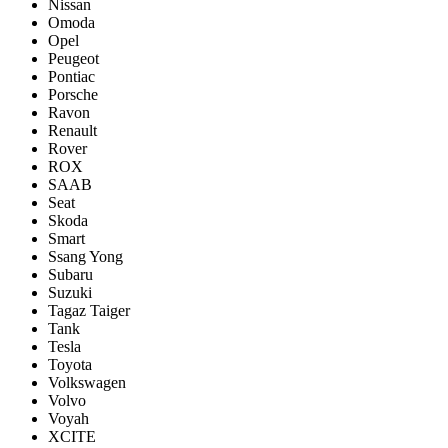
Nissan
Omoda
Opel
Peugeot
Pontiac
Porsсhe
Ravon
Renault
Rover
ROX
SAAB
Seat
Skoda
Smart
Ssang Yong
Subaru
Suzuki
Tagaz Taiger
Tank
Tesla
Toyota
Volkswagen
Volvo
Voyah
XCITE