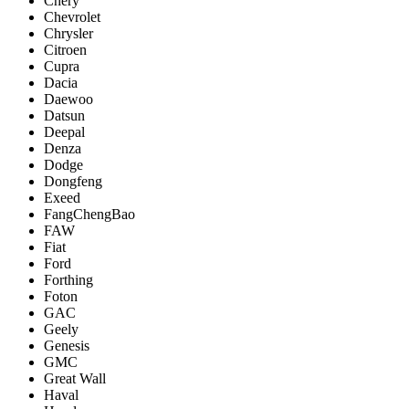
Chery
Chevrolet
Chrysler
Citroen
Cupra
Dacia
Daewoo
Datsun
Deepal
Denza
Dodge
Dongfeng
Exeed
FangChengBao
FAW
Fiat
Ford
Forthing
Foton
GAC
Geely
Genesis
GMC
Great Wall
Haval