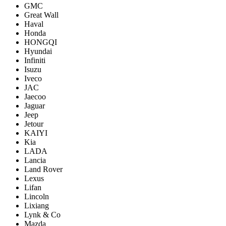
GMC
Great Wall
Haval
Honda
HONGQI
Hyundai
Infiniti
Isuzu
Iveco
JAC
Jaecoo
Jaguar
Jeep
Jetour
KAIYI
Kia
LADA
Lancia
Land Rover
Lexus
Lifan
Lincoln
Lixiang
Lynk & Co
Mazda