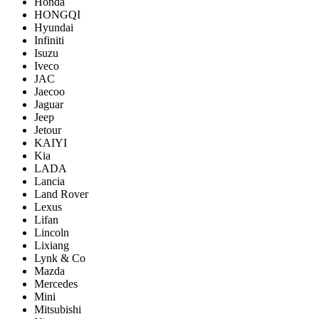
Honda
HONGQI
Hyundai
Infiniti
Isuzu
Iveco
JAC
Jaecoo
Jaguar
Jeep
Jetour
KAIYI
Kia
LADA
Lancia
Land Rover
Lexus
Lifan
Lincoln
Lixiang
Lynk & Co
Mazda
Mercedes
Mini
Mitsubishi