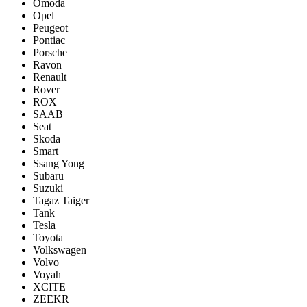
Omoda
Opel
Peugeot
Pontiac
Porsсhe
Ravon
Renault
Rover
ROX
SAAB
Seat
Skoda
Smart
Ssang Yong
Subaru
Suzuki
Tagaz Taiger
Tank
Tesla
Toyota
Volkswagen
Volvo
Voyah
XCITE
ZEEKR