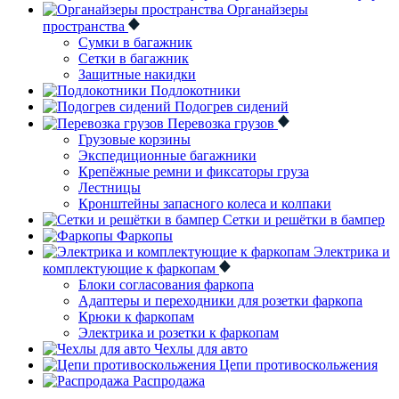
Органайзеры
пространства
Сумки в багажник
Сетки в багажник
Защитные накидки
Подлокотники
Подогрев сидений
Перевозка грузов
Грузовые корзины
Экспедиционные багажники
Крепёжные ремни и фиксаторы груза
Лестницы
Кронштейны запасного колеса и колпаки
Сетки и решётки в бампер
Фаркопы
Электрика и
комплектующие к фаркопам
Блоки согласования фаркопа
Адаптеры и переходники для розетки фаркопа
Крюки к фаркопам
Электрика и розетки к фаркопам
Чехлы для авто
Цепи противоскольжения
Распродажа