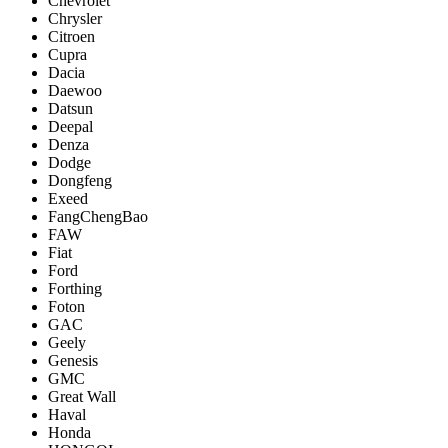
Chevrolet
Chrysler
Citroen
Cupra
Dacia
Daewoo
Datsun
Deepal
Denza
Dodge
Dongfeng
Exeed
FangChengBao
FAW
Fiat
Ford
Forthing
Foton
GAC
Geely
Genesis
GMC
Great Wall
Haval
Honda