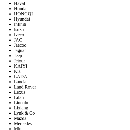
Haval
Honda
HONGQI
Hyundai
Infiniti
Isuzu
Iveco
JAC
Jaecoo
Jaguar
Jeep
Jetour
KAIYI
Kia
LADA
Lancia
Land Rover
Lexus
Lifan
Lincoln
Lixiang
Lynk & Co
Mazda
Mercedes
Mini