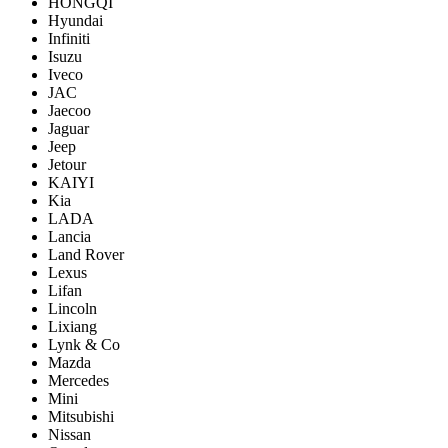
HONGQI
Hyundai
Infiniti
Isuzu
Iveco
JAC
Jaecoo
Jaguar
Jeep
Jetour
KAIYI
Kia
LADA
Lancia
Land Rover
Lexus
Lifan
Lincoln
Lixiang
Lynk & Co
Mazda
Mercedes
Mini
Mitsubishi
Nissan