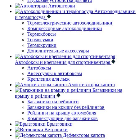
Пусковые устройства для авто
Автошторки
Автохолодильники
и термопосуда
Термоэлектрические автохолодильники
Компрессорные автохолодильники
Термокбоксы
Термосумки
Термокружки
Дополнительные аксессуары
Автобоксы и крепления для спортинвентаря
Автобоксы
Аксессуары к автобоксам
Крепления для лыж
Амортизаторы капота
Багажники на
крышу и рейлинги
Багажники на рейлинги
Багажники на крышу без рейлингов
Рейлинги на крышу автомобиля
Комплектующие для багажников
Брызговики
Ветровики
Дефлекторы капота