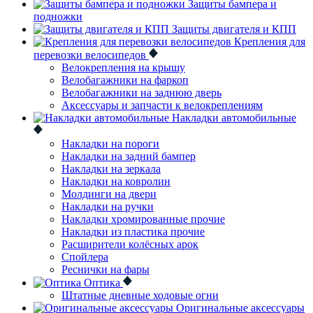
Защиты бампера и
подножки
Защиты двигателя и КПП
Крепления для
перевозки велосипедов
Велокрепления на крышу
Велобагажники на фаркоп
Велобагажники на заднюю дверь
Аксессуары и запчасти к велокреплениям
Накладки автомобильные
Накладки на пороги
Накладки на задний бампер
Накладки на зеркала
Накладки на ковролин
Молдинги на двери
Накладки на ручки
Накладки хромированные прочие
Накладки из пластика прочие
Расширители колёсных арок
Спойлера
Реснички на фары
Оптика
Штатные дневные ходовые огни
Оригинальные аксессуары