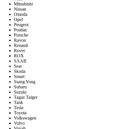
Mitsubishi
Nissan
Omoda
Opel
Peugeot
Pontiac
Porsсhe
Ravon
Renault
Rover
ROX
SAAB
Seat
Skoda
Smart
Ssang Yong
Subaru
Suzuki
Tagaz Taiger
Tank
Tesla
Toyota
Volkswagen
Volvo
Voyah