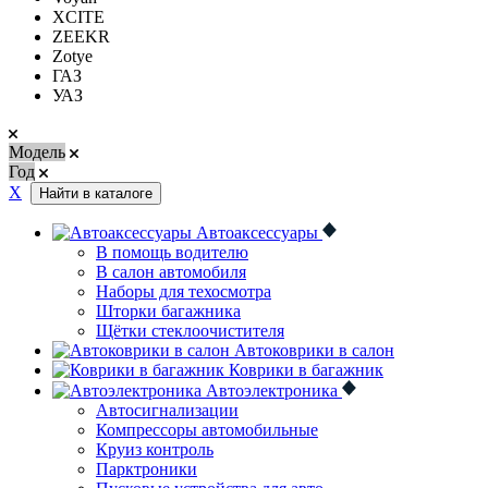
XCITE
ZEEKR
Zotye
ГАЗ
УАЗ
Модель
Год
Х
Найти в каталоге
Автоаксессуары
В помощь водителю
В салон автомобиля
Наборы для техосмотра
Шторки багажника
Щётки стеклоочистителя
Автоковрики в салон
Коврики в багажник
Автоэлектроника
Автосигнализации
Компрессоры автомобильные
Круиз контроль
Парктроники