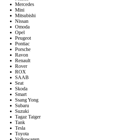
Mercedes
Mini
Mitsubishi
Nissan
Omoda
Opel
Peugeot
Pontiac
Porsсhe
Ravon
Renault
Rover
ROX
SAAB
Seat
Skoda
Smart
Ssang Yong
Subaru
Suzuki
Tagaz Taiger
Tank
Tesla
Toyota
Volkswagen