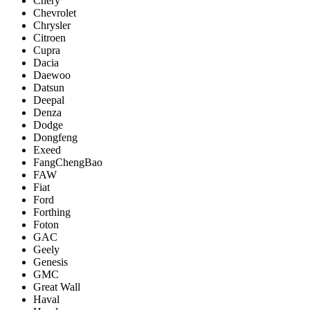
Chery
Chevrolet
Chrysler
Citroen
Cupra
Dacia
Daewoo
Datsun
Deepal
Denza
Dodge
Dongfeng
Exeed
FangChengBao
FAW
Fiat
Ford
Forthing
Foton
GAC
Geely
Genesis
GMC
Great Wall
Haval