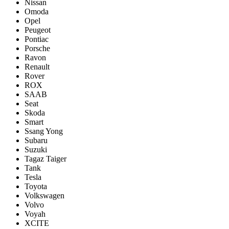
Nissan
Omoda
Opel
Peugeot
Pontiac
Porsсhe
Ravon
Renault
Rover
ROX
SAAB
Seat
Skoda
Smart
Ssang Yong
Subaru
Suzuki
Tagaz Taiger
Tank
Tesla
Toyota
Volkswagen
Volvo
Voyah
XCITE