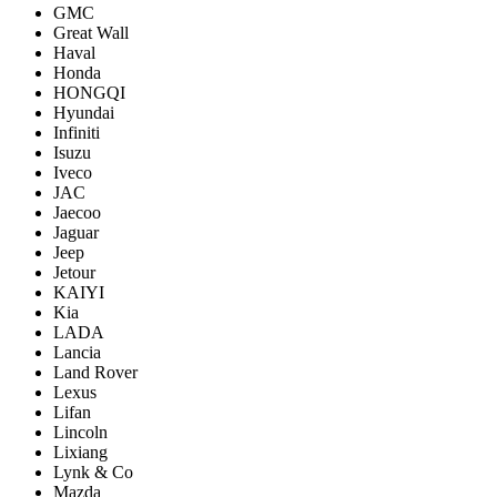
GMC
Great Wall
Haval
Honda
HONGQI
Hyundai
Infiniti
Isuzu
Iveco
JAC
Jaecoo
Jaguar
Jeep
Jetour
KAIYI
Kia
LADA
Lancia
Land Rover
Lexus
Lifan
Lincoln
Lixiang
Lynk & Co
Mazda