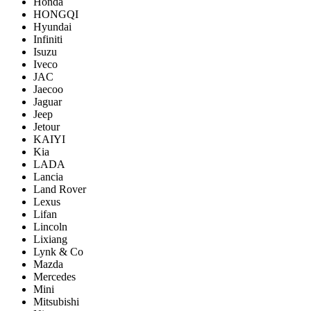
Honda
HONGQI
Hyundai
Infiniti
Isuzu
Iveco
JAC
Jaecoo
Jaguar
Jeep
Jetour
KAIYI
Kia
LADA
Lancia
Land Rover
Lexus
Lifan
Lincoln
Lixiang
Lynk & Co
Mazda
Mercedes
Mini
Mitsubishi