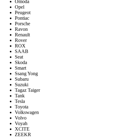
Omoda
Opel
Peugeot
Pontiac
Porsсhe
Ravon
Renault
Rover
ROX
SAAB
Seat
Skoda
Smart
Ssang Yong
Subaru
Suzuki
Tagaz Taiger
Tank
Tesla
Toyota
Volkswagen
Volvo
Voyah
XCITE
ZEEKR