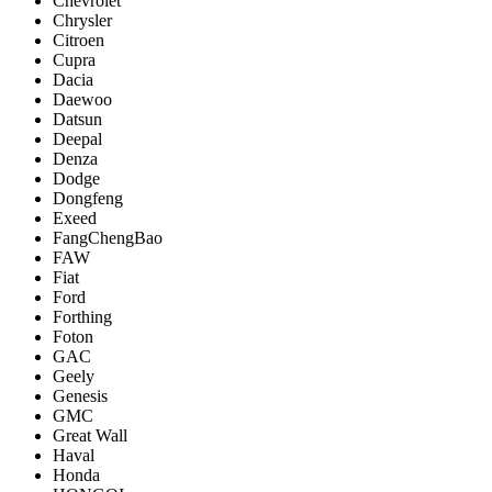
Chevrolet
Chrysler
Citroen
Cupra
Dacia
Daewoo
Datsun
Deepal
Denza
Dodge
Dongfeng
Exeed
FangChengBao
FAW
Fiat
Ford
Forthing
Foton
GAC
Geely
Genesis
GMC
Great Wall
Haval
Honda