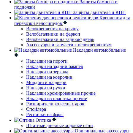
Защиты бампера и
подножки
Защиты двигателя и КПП
Крепления для
перевозки велосипедов
Велокрепления на крышу
Велобагажники на фаркоп
Велобагажники на заднюю дверь
Аксессуары и запчасти к велокреплениям
Накладки автомобильные
Накладки на пороги
Накладки на задний бампер
Накладки на зеркала
Накладки на ковролин
Молдинги на двери
Накладки на ручки
Накладки хромированные прочие
Накладки из пластика прочие
Расширители колёсных арок
Спойлера
Реснички на фары
Оптика
Штатные дневные ходовые огни
Оригинальные аксессуары