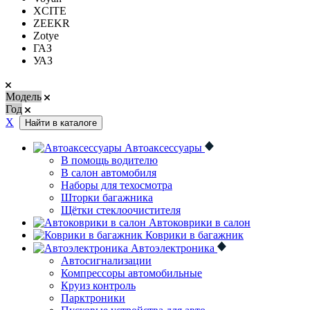
XCITE
ZEEKR
Zotye
ГАЗ
УАЗ
Модель
Год
Х
Найти в каталоге
Автоаксессуары
В помощь водителю
В салон автомобиля
Наборы для техосмотра
Шторки багажника
Щётки стеклоочистителя
Автоковрики в салон
Коврики в багажник
Автоэлектроника
Автосигнализации
Компрессоры автомобильные
Круиз контроль
Парктроники