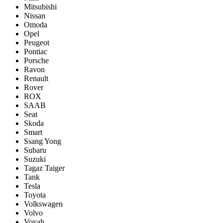
Mitsubishi
Nissan
Omoda
Opel
Peugeot
Pontiac
Porsсhe
Ravon
Renault
Rover
ROX
SAAB
Seat
Skoda
Smart
Ssang Yong
Subaru
Suzuki
Tagaz Taiger
Tank
Tesla
Toyota
Volkswagen
Volvo
Voyah