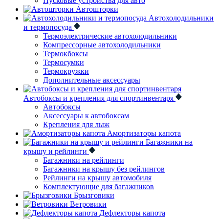
Пусковые устройства для авто
Автошторки
Автохолодильники
и термопосуда
Термоэлектрические автохолодильники
Компрессорные автохолодильники
Термокбоксы
Термосумки
Термокружки
Дополнительные аксессуары
Автобоксы и крепления для спортинвентаря
Автобоксы
Аксессуары к автобоксам
Крепления для лыж
Амортизаторы капота
Багажники на
крышу и рейлинги
Багажники на рейлинги
Багажники на крышу без рейлингов
Рейлинги на крышу автомобиля
Комплектующие для багажников
Брызговики
Ветровики
Дефлекторы капота