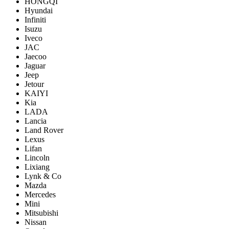
HONGQI
Hyundai
Infiniti
Isuzu
Iveco
JAC
Jaecoo
Jaguar
Jeep
Jetour
KAIYI
Kia
LADA
Lancia
Land Rover
Lexus
Lifan
Lincoln
Lixiang
Lynk & Co
Mazda
Mercedes
Mini
Mitsubishi
Nissan