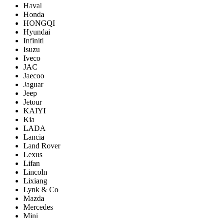
Haval
Honda
HONGQI
Hyundai
Infiniti
Isuzu
Iveco
JAC
Jaecoo
Jaguar
Jeep
Jetour
KAIYI
Kia
LADA
Lancia
Land Rover
Lexus
Lifan
Lincoln
Lixiang
Lynk & Co
Mazda
Mercedes
Mini