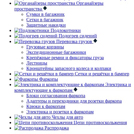
Органайзеры
пространства
Сумки в багажник
Сетки в багажник
Защитные накидки
Подлокотники
Подогрев сидений
Перевозка грузов
Грузовые корзины
Экспедиционные багажники
Крепёжные ремни и фиксаторы груза
Лестницы
Кронштейны запасного колеса и колпаки
Сетки и решётки в бампер
Фаркопы
Электрика и
комплектующие к фаркопам
Блоки согласования фаркопа
Адаптеры и переходники для розетки фаркопа
Крюки к фаркопам
Электрика и розетки к фаркопам
Чехлы для авто
Цепи противоскольжения
Распродажа