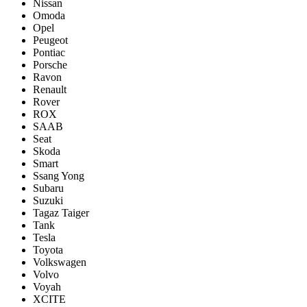
Nissan
Omoda
Opel
Peugeot
Pontiac
Porsсhe
Ravon
Renault
Rover
ROX
SAAB
Seat
Skoda
Smart
Ssang Yong
Subaru
Suzuki
Tagaz Taiger
Tank
Tesla
Toyota
Volkswagen
Volvo
Voyah
XCITE