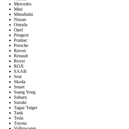
Mercedes
Mini
Mitsubishi
Nissan
Omoda
Opel
Peugeot
Pontiac
Porsсhe
Ravon
Renault
Rover
ROX
SAAB
Seat
Skoda
Smart
Ssang Yong
Subaru
Suzuki
Tagaz Taiger
Tank
Tesla
Toyota
Volkswagen