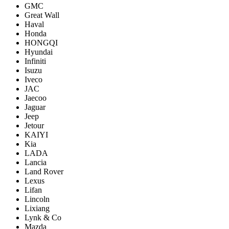
GMC
Great Wall
Haval
Honda
HONGQI
Hyundai
Infiniti
Isuzu
Iveco
JAC
Jaecoo
Jaguar
Jeep
Jetour
KAIYI
Kia
LADA
Lancia
Land Rover
Lexus
Lifan
Lincoln
Lixiang
Lynk & Co
Mazda