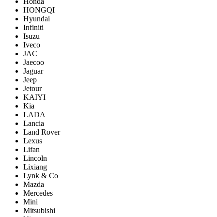
Honda
HONGQI
Hyundai
Infiniti
Isuzu
Iveco
JAC
Jaecoo
Jaguar
Jeep
Jetour
KAIYI
Kia
LADA
Lancia
Land Rover
Lexus
Lifan
Lincoln
Lixiang
Lynk & Co
Mazda
Mercedes
Mini
Mitsubishi