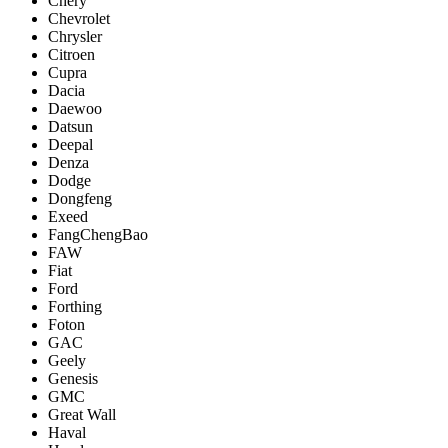
Chery
Chevrolet
Chrysler
Citroen
Cupra
Dacia
Daewoo
Datsun
Deepal
Denza
Dodge
Dongfeng
Exeed
FangChengBao
FAW
Fiat
Ford
Forthing
Foton
GAC
Geely
Genesis
GMC
Great Wall
Haval