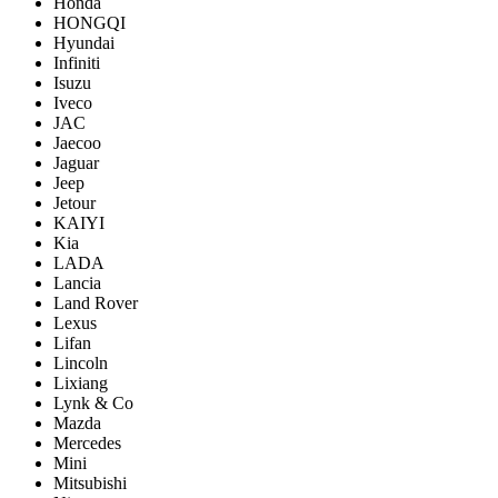
Honda
HONGQI
Hyundai
Infiniti
Isuzu
Iveco
JAC
Jaecoo
Jaguar
Jeep
Jetour
KAIYI
Kia
LADA
Lancia
Land Rover
Lexus
Lifan
Lincoln
Lixiang
Lynk & Co
Mazda
Mercedes
Mini
Mitsubishi