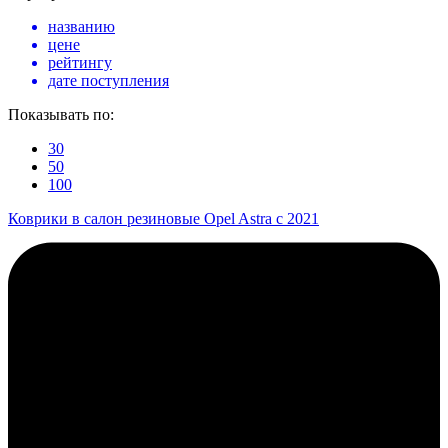
названию
цене
рейтингу
дате поступления
Показывать по:
30
50
100
Коврики в салон резиновые Opel Astra с 2021