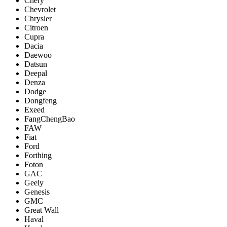
Chery
Chevrolet
Chrysler
Citroen
Cupra
Dacia
Daewoo
Datsun
Deepal
Denza
Dodge
Dongfeng
Exeed
FangChengBao
FAW
Fiat
Ford
Forthing
Foton
GAC
Geely
Genesis
GMC
Great Wall
Haval