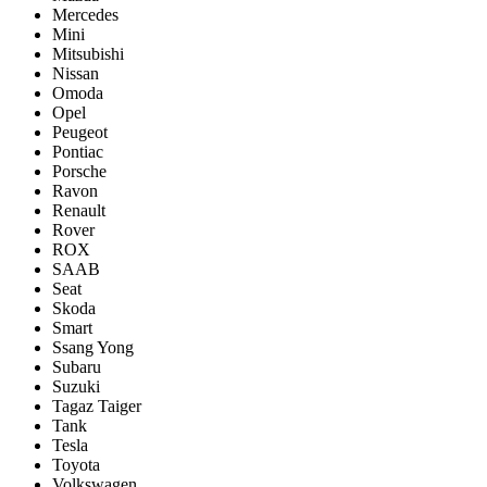
Mercedes
Mini
Mitsubishi
Nissan
Omoda
Opel
Peugeot
Pontiac
Porsсhe
Ravon
Renault
Rover
ROX
SAAB
Seat
Skoda
Smart
Ssang Yong
Subaru
Suzuki
Tagaz Taiger
Tank
Tesla
Toyota
Volkswagen