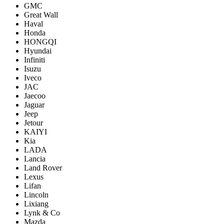
GMC
Great Wall
Haval
Honda
HONGQI
Hyundai
Infiniti
Isuzu
Iveco
JAC
Jaecoo
Jaguar
Jeep
Jetour
KAIYI
Kia
LADA
Lancia
Land Rover
Lexus
Lifan
Lincoln
Lixiang
Lynk & Co
Mazda