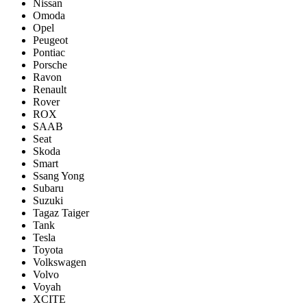
Nissan
Omoda
Opel
Peugeot
Pontiac
Porsсhe
Ravon
Renault
Rover
ROX
SAAB
Seat
Skoda
Smart
Ssang Yong
Subaru
Suzuki
Tagaz Taiger
Tank
Tesla
Toyota
Volkswagen
Volvo
Voyah
XCITE