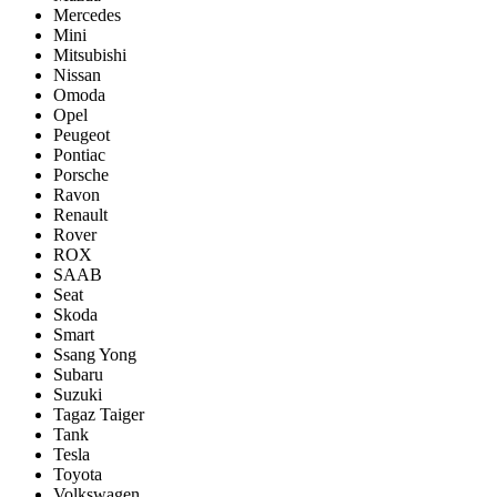
Mercedes
Mini
Mitsubishi
Nissan
Omoda
Opel
Peugeot
Pontiac
Porsсhe
Ravon
Renault
Rover
ROX
SAAB
Seat
Skoda
Smart
Ssang Yong
Subaru
Suzuki
Tagaz Taiger
Tank
Tesla
Toyota
Volkswagen