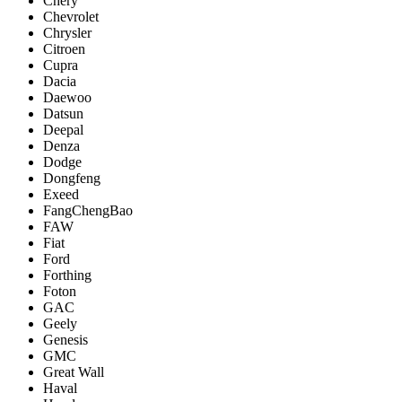
Chery
Chevrolet
Chrysler
Citroen
Cupra
Dacia
Daewoo
Datsun
Deepal
Denza
Dodge
Dongfeng
Exeed
FangChengBao
FAW
Fiat
Ford
Forthing
Foton
GAC
Geely
Genesis
GMC
Great Wall
Haval