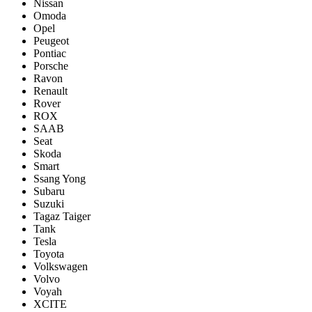
Nissan
Omoda
Opel
Peugeot
Pontiac
Porsсhe
Ravon
Renault
Rover
ROX
SAAB
Seat
Skoda
Smart
Ssang Yong
Subaru
Suzuki
Tagaz Taiger
Tank
Tesla
Toyota
Volkswagen
Volvo
Voyah
XCITE