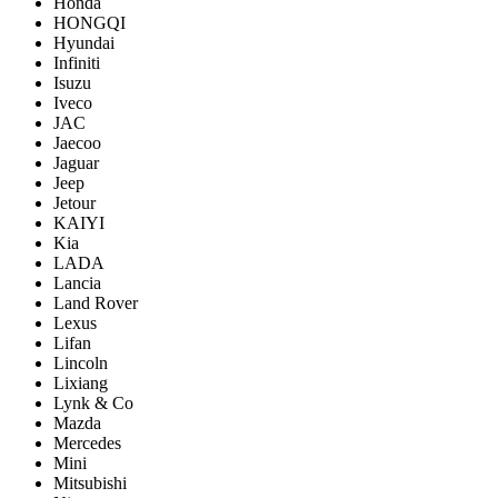
Honda
HONGQI
Hyundai
Infiniti
Isuzu
Iveco
JAC
Jaecoo
Jaguar
Jeep
Jetour
KAIYI
Kia
LADA
Lancia
Land Rover
Lexus
Lifan
Lincoln
Lixiang
Lynk & Co
Mazda
Mercedes
Mini
Mitsubishi