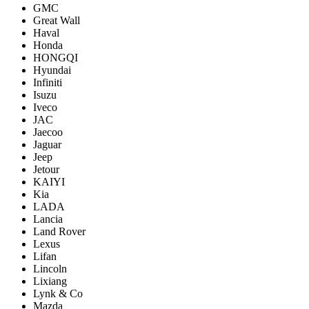
GMC
Great Wall
Haval
Honda
HONGQI
Hyundai
Infiniti
Isuzu
Iveco
JAC
Jaecoo
Jaguar
Jeep
Jetour
KAIYI
Kia
LADA
Lancia
Land Rover
Lexus
Lifan
Lincoln
Lixiang
Lynk & Co
Mazda