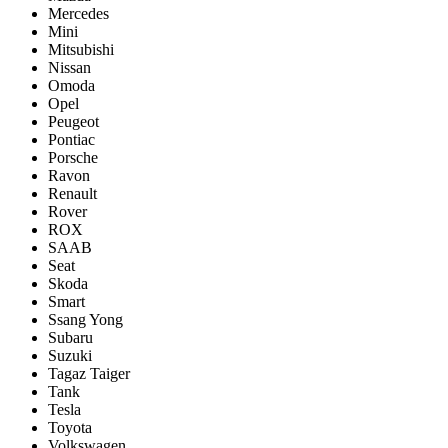
Mercedes
Mini
Mitsubishi
Nissan
Omoda
Opel
Peugeot
Pontiac
Porsсhe
Ravon
Renault
Rover
ROX
SAAB
Seat
Skoda
Smart
Ssang Yong
Subaru
Suzuki
Tagaz Taiger
Tank
Tesla
Toyota
Volkswagen