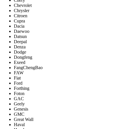
Chery
Chevrolet
Chrysler
Citroen
Cupra
Dacia
Daewoo
Datsun
Deepal
Denza
Dodge
Dongfeng
Exeed
FangChengBao
FAW
Fiat
Ford
Forthing
Foton
GAC
Geely
Genesis
GMC
Great Wall
Haval