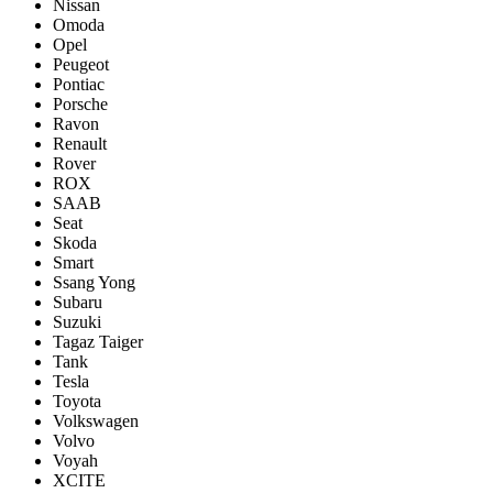
Nissan
Omoda
Opel
Peugeot
Pontiac
Porsсhe
Ravon
Renault
Rover
ROX
SAAB
Seat
Skoda
Smart
Ssang Yong
Subaru
Suzuki
Tagaz Taiger
Tank
Tesla
Toyota
Volkswagen
Volvo
Voyah
XCITE