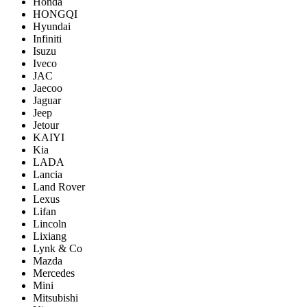
Honda
HONGQI
Hyundai
Infiniti
Isuzu
Iveco
JAC
Jaecoo
Jaguar
Jeep
Jetour
KAIYI
Kia
LADA
Lancia
Land Rover
Lexus
Lifan
Lincoln
Lixiang
Lynk & Co
Mazda
Mercedes
Mini
Mitsubishi