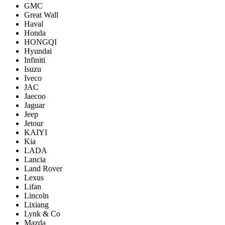
GMC
Great Wall
Haval
Honda
HONGQI
Hyundai
Infiniti
Isuzu
Iveco
JAC
Jaecoo
Jaguar
Jeep
Jetour
KAIYI
Kia
LADA
Lancia
Land Rover
Lexus
Lifan
Lincoln
Lixiang
Lynk & Co
Mazda