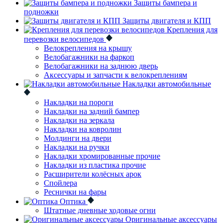
Защиты бампера и
подножки
Защиты двигателя и КПП
Крепления для
перевозки велосипедов
Велокрепления на крышу
Велобагажники на фаркоп
Велобагажники на заднюю дверь
Аксессуары и запчасти к велокреплениям
Накладки автомобильные
Накладки на пороги
Накладки на задний бампер
Накладки на зеркала
Накладки на ковролин
Молдинги на двери
Накладки на ручки
Накладки хромированные прочие
Накладки из пластика прочие
Расширители колёсных арок
Спойлера
Реснички на фары
Оптика
Штатные дневные ходовые огни
Оригинальные аксессуары