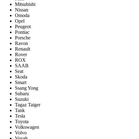
Mitsubishi
Nissan
Omoda
Opel
Peugeot
Pontiac
Porsсhe
Ravon
Renault
Rover
ROX
SAAB
Seat
Skoda
Smart
Ssang Yong
Subaru
Suzuki
Tagaz Taiger
Tank
Tesla
Toyota
Volkswagen
Volvo
Voyah