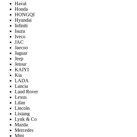
Haval
Honda
HONGQI
Hyundai
Infiniti
Isuzu
Iveco
JAC
Jaecoo
Jaguar
Jeep
Jetour
KAIYI
Kia
LADA
Lancia
Land Rover
Lexus
Lifan
Lincoln
Lixiang
Lynk & Co
Mazda
Mercedes
Mini