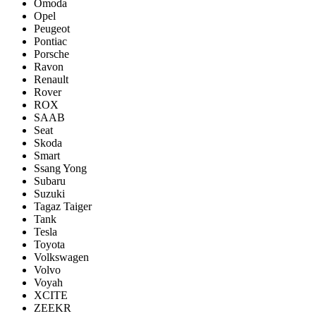
Omoda
Opel
Peugeot
Pontiac
Porsсhe
Ravon
Renault
Rover
ROX
SAAB
Seat
Skoda
Smart
Ssang Yong
Subaru
Suzuki
Tagaz Taiger
Tank
Tesla
Toyota
Volkswagen
Volvo
Voyah
XCITE
ZEEKR