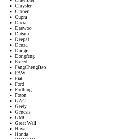
Chevrolet
Chrysler
Citroen
Cupra
Dacia
Daewoo
Datsun
Deepal
Denza
Dodge
Dongfeng
Exeed
FangChengBao
FAW
Fiat
Ford
Forthing
Foton
GAC
Geely
Genesis
GMC
Great Wall
Haval
Honda