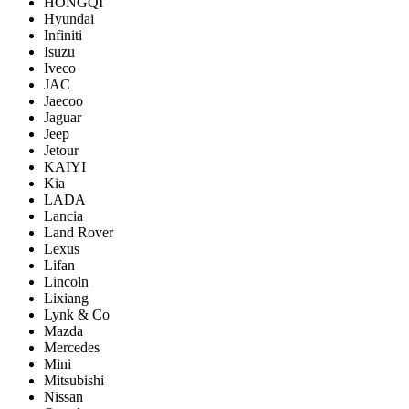
HONGQI
Hyundai
Infiniti
Isuzu
Iveco
JAC
Jaecoo
Jaguar
Jeep
Jetour
KAIYI
Kia
LADA
Lancia
Land Rover
Lexus
Lifan
Lincoln
Lixiang
Lynk & Co
Mazda
Mercedes
Mini
Mitsubishi
Nissan