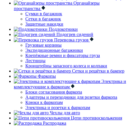
Органайзеры
пространства
Сумки в багажник
Сетки в багажник
Защитные накидки
Подлокотники
Подогрев сидений
Перевозка грузов
Грузовые корзины
Экспедиционные багажники
Крепёжные ремни и фиксаторы груза
Лестницы
Кронштейны запасного колеса и колпаки
Сетки и решётки в бампер
Фаркопы
Электрика и
комплектующие к фаркопам
Блоки согласования фаркопа
Адаптеры и переходники для розетки фаркопа
Крюки к фаркопам
Электрика и розетки к фаркопам
Чехлы для авто
Цепи противоскольжения
Распродажа