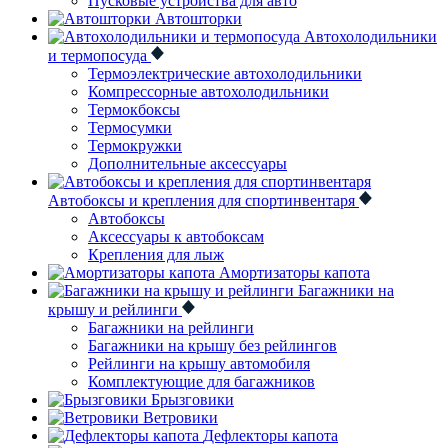
Пусковые устройства для авто
Автошторки
Автохолодильники
и термопосуда
Термоэлектрические автохолодильники
Компрессорные автохолодильники
Термокбоксы
Термосумки
Термокружки
Дополнительные аксессуары
Автобоксы и крепления для спортинвентаря
Автобоксы
Аксессуары к автобоксам
Крепления для лыж
Амортизаторы капота
Багажники на
крышу и рейлинги
Багажники на рейлинги
Багажники на крышу без рейлингов
Рейлинги на крышу автомобиля
Комплектующие для багажников
Брызговики
Ветровики
Дефлекторы капота