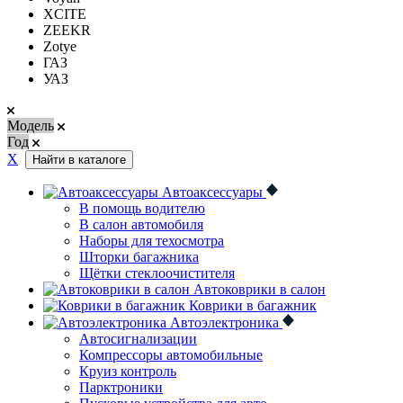
XCITE
ZEEKR
Zotye
ГАЗ
УАЗ
Модель
Год
Х
Найти в каталоге
Автоаксессуары
В помощь водителю
В салон автомобиля
Наборы для техосмотра
Шторки багажника
Щётки стеклоочистителя
Автоковрики в салон
Коврики в багажник
Автоэлектроника
Автосигнализации
Компрессоры автомобильные
Круиз контроль
Парктроники