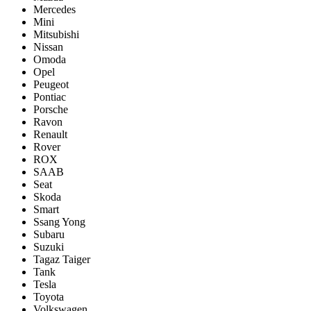
Mercedes
Mini
Mitsubishi
Nissan
Omoda
Opel
Peugeot
Pontiac
Porsсhe
Ravon
Renault
Rover
ROX
SAAB
Seat
Skoda
Smart
Ssang Yong
Subaru
Suzuki
Tagaz Taiger
Tank
Tesla
Toyota
Volkswagen