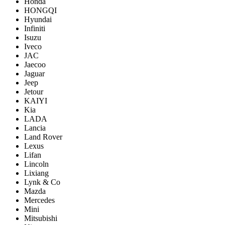
Honda
HONGQI
Hyundai
Infiniti
Isuzu
Iveco
JAC
Jaecoo
Jaguar
Jeep
Jetour
KAIYI
Kia
LADA
Lancia
Land Rover
Lexus
Lifan
Lincoln
Lixiang
Lynk & Co
Mazda
Mercedes
Mini
Mitsubishi