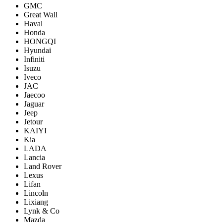
GMC
Great Wall
Haval
Honda
HONGQI
Hyundai
Infiniti
Isuzu
Iveco
JAC
Jaecoo
Jaguar
Jeep
Jetour
KAIYI
Kia
LADA
Lancia
Land Rover
Lexus
Lifan
Lincoln
Lixiang
Lynk & Co
Mazda