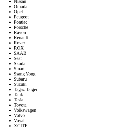
Nissan
Omoda
Opel
Peugeot
Pontiac
Porsсhe
Ravon
Renault
Rover
ROX
SAAB
Seat
Skoda
Smart
Ssang Yong
Subaru
Suzuki
Tagaz Taiger
Tank
Tesla
Toyota
Volkswagen
Volvo
Voyah
XCITE