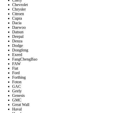
Chery
Chevrolet
Chrysler
Citroen
Cupra
Dacia
Daewoo
Datsun
Deepal
Denza
Dodge
Dongfeng
Exeed
FangChengBao
FAW
Fiat
Ford
Forthing
Foton
GAC
Geely
Genesis
GMC
Great Wall
Haval