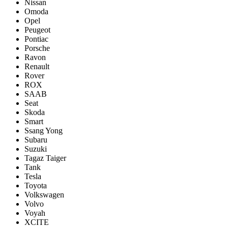
Nissan
Omoda
Opel
Peugeot
Pontiac
Porsсhe
Ravon
Renault
Rover
ROX
SAAB
Seat
Skoda
Smart
Ssang Yong
Subaru
Suzuki
Tagaz Taiger
Tank
Tesla
Toyota
Volkswagen
Volvo
Voyah
XCITE