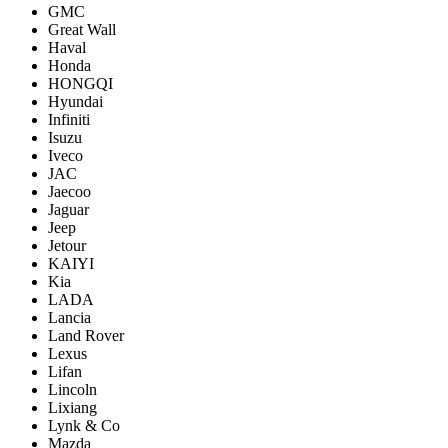
GMC
Great Wall
Haval
Honda
HONGQI
Hyundai
Infiniti
Isuzu
Iveco
JAC
Jaecoo
Jaguar
Jeep
Jetour
KAIYI
Kia
LADA
Lancia
Land Rover
Lexus
Lifan
Lincoln
Lixiang
Lynk & Co
Mazda