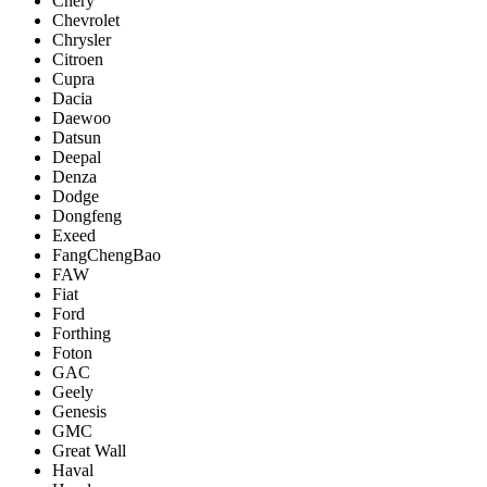
Chery
Chevrolet
Chrysler
Citroen
Cupra
Dacia
Daewoo
Datsun
Deepal
Denza
Dodge
Dongfeng
Exeed
FangChengBao
FAW
Fiat
Ford
Forthing
Foton
GAC
Geely
Genesis
GMC
Great Wall
Haval