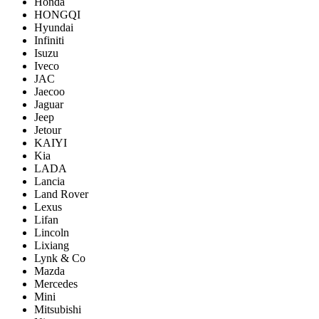
Honda
HONGQI
Hyundai
Infiniti
Isuzu
Iveco
JAC
Jaecoo
Jaguar
Jeep
Jetour
KAIYI
Kia
LADA
Lancia
Land Rover
Lexus
Lifan
Lincoln
Lixiang
Lynk & Co
Mazda
Mercedes
Mini
Mitsubishi