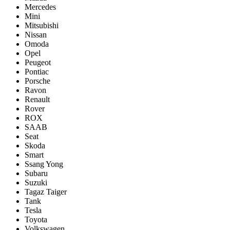
Mercedes
Mini
Mitsubishi
Nissan
Omoda
Opel
Peugeot
Pontiac
Porsсhe
Ravon
Renault
Rover
ROX
SAAB
Seat
Skoda
Smart
Ssang Yong
Subaru
Suzuki
Tagaz Taiger
Tank
Tesla
Toyota
Volkswagen