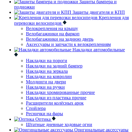
Защиты бампера и
подножки
Защиты двигателя и КПП
Крепления для
перевозки велосипедов
Велокрепления на крышу
Велобагажники на фаркоп
Велобагажники на заднюю дверь
Аксессуары и запчасти к велокреплениям
Накладки автомобильные
Накладки на пороги
Накладки на задний бампер
Накладки на зеркала
Накладки на ковролин
Молдинги на двери
Накладки на ручки
Накладки хромированные прочие
Накладки из пластика прочие
Расширители колёсных арок
Спойлера
Реснички на фары
Оптика
Штатные дневные ходовые огни
Оригинальные аксессуары