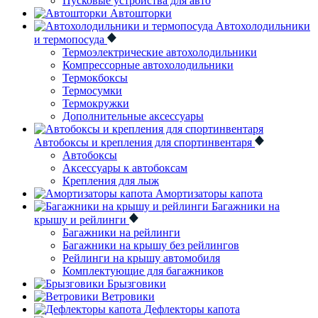
Пусковые устройства для авто
Автошторки
Автохолодильники
и термопосуда
Термоэлектрические автохолодильники
Компрессорные автохолодильники
Термокбоксы
Термосумки
Термокружки
Дополнительные аксессуары
Автобоксы и крепления для спортинвентаря
Автобоксы
Аксессуары к автобоксам
Крепления для лыж
Амортизаторы капота
Багажники на
крышу и рейлинги
Багажники на рейлинги
Багажники на крышу без рейлингов
Рейлинги на крышу автомобиля
Комплектующие для багажников
Брызговики
Ветровики
Дефлекторы капота