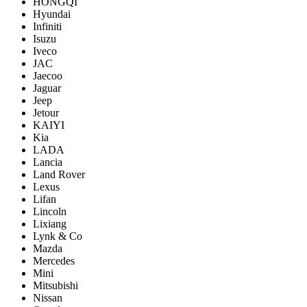
HONGQI
Hyundai
Infiniti
Isuzu
Iveco
JAC
Jaecoo
Jaguar
Jeep
Jetour
KAIYI
Kia
LADA
Lancia
Land Rover
Lexus
Lifan
Lincoln
Lixiang
Lynk & Co
Mazda
Mercedes
Mini
Mitsubishi
Nissan