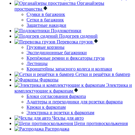
Органайзеры
пространства
Сумки в багажник
Сетки в багажник
Защитные накидки
Подлокотники
Подогрев сидений
Перевозка грузов
Грузовые корзины
Экспедиционные багажники
Крепёжные ремни и фиксаторы груза
Лестницы
Кронштейны запасного колеса и колпаки
Сетки и решётки в бампер
Фаркопы
Электрика и
комплектующие к фаркопам
Блоки согласования фаркопа
Адаптеры и переходники для розетки фаркопа
Крюки к фаркопам
Электрика и розетки к фаркопам
Чехлы для авто
Цепи противоскольжения
Распродажа