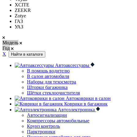
XCITE
ZEEKR
Zotye
ГАЗ
УАЗ
Модель
Год
Х
Найти в каталоге
Автоаксессуары
В помощь водителю
В салон автомобиля
Наборы для техосмотра
Шторки багажника
Щётки стеклоочистителя
Автоковрики в салон
Коврики в багажник
Автоэлектроника
Автосигнализации
Компрессоры автомобильные
Круиз контроль
Парктроники