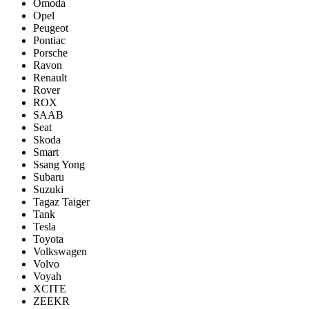
Omoda
Opel
Peugeot
Pontiac
Porsсhe
Ravon
Renault
Rover
ROX
SAAB
Seat
Skoda
Smart
Ssang Yong
Subaru
Suzuki
Tagaz Taiger
Tank
Tesla
Toyota
Volkswagen
Volvo
Voyah
XCITE
ZEEKR