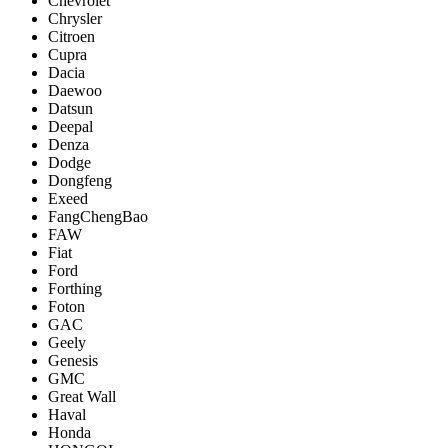
Chevrolet
Chrysler
Citroen
Cupra
Dacia
Daewoo
Datsun
Deepal
Denza
Dodge
Dongfeng
Exeed
FangChengBao
FAW
Fiat
Ford
Forthing
Foton
GAC
Geely
Genesis
GMC
Great Wall
Haval
Honda