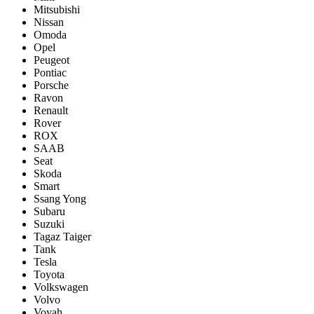
Mitsubishi
Nissan
Omoda
Opel
Peugeot
Pontiac
Porsсhe
Ravon
Renault
Rover
ROX
SAAB
Seat
Skoda
Smart
Ssang Yong
Subaru
Suzuki
Tagaz Taiger
Tank
Tesla
Toyota
Volkswagen
Volvo
Voyah