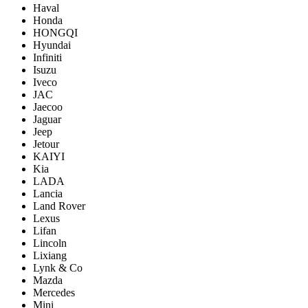
Haval
Honda
HONGQI
Hyundai
Infiniti
Isuzu
Iveco
JAC
Jaecoo
Jaguar
Jeep
Jetour
KAIYI
Kia
LADA
Lancia
Land Rover
Lexus
Lifan
Lincoln
Lixiang
Lynk & Co
Mazda
Mercedes
Mini