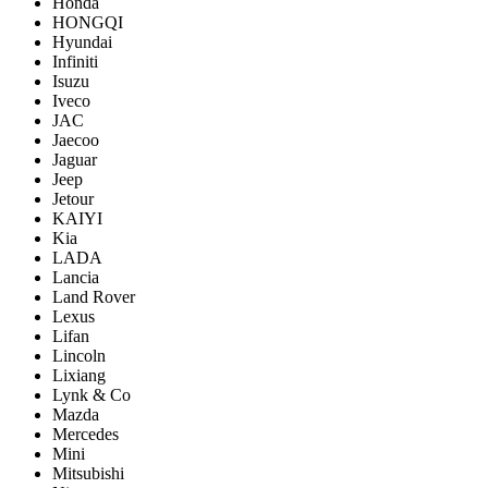
Honda
HONGQI
Hyundai
Infiniti
Isuzu
Iveco
JAC
Jaecoo
Jaguar
Jeep
Jetour
KAIYI
Kia
LADA
Lancia
Land Rover
Lexus
Lifan
Lincoln
Lixiang
Lynk & Co
Mazda
Mercedes
Mini
Mitsubishi