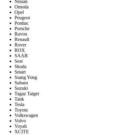
Nissan
Omoda
Opel
Peugeot
Pontiac
Porsсhe
Ravon
Renault
Rover
ROX
SAAB
Seat
Skoda
Smart
Ssang Yong
Subaru
Suzuki
Tagaz Taiger
Tank
Tesla
Toyota
Volkswagen
Volvo
Voyah
XCITE