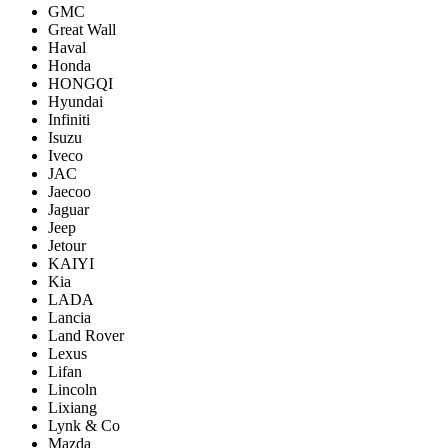
GMC
Great Wall
Haval
Honda
HONGQI
Hyundai
Infiniti
Isuzu
Iveco
JAC
Jaecoo
Jaguar
Jeep
Jetour
KAIYI
Kia
LADA
Lancia
Land Rover
Lexus
Lifan
Lincoln
Lixiang
Lynk & Co
Mazda