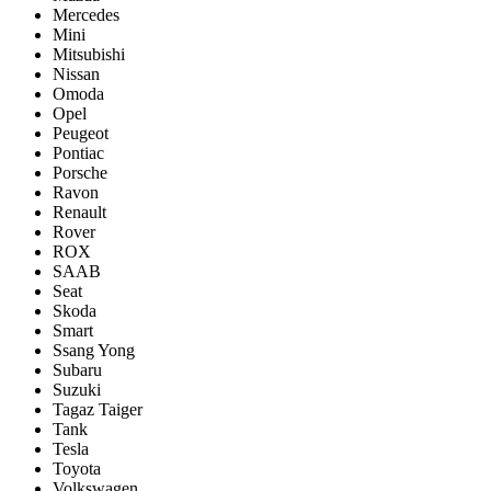
Mercedes
Mini
Mitsubishi
Nissan
Omoda
Opel
Peugeot
Pontiac
Porsсhe
Ravon
Renault
Rover
ROX
SAAB
Seat
Skoda
Smart
Ssang Yong
Subaru
Suzuki
Tagaz Taiger
Tank
Tesla
Toyota
Volkswagen