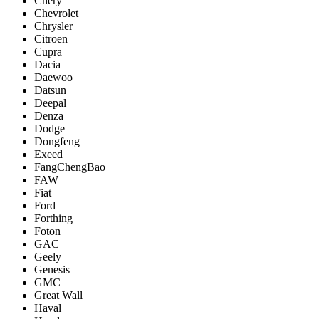
Chery
Chevrolet
Chrysler
Citroen
Cupra
Dacia
Daewoo
Datsun
Deepal
Denza
Dodge
Dongfeng
Exeed
FangChengBao
FAW
Fiat
Ford
Forthing
Foton
GAC
Geely
Genesis
GMC
Great Wall
Haval