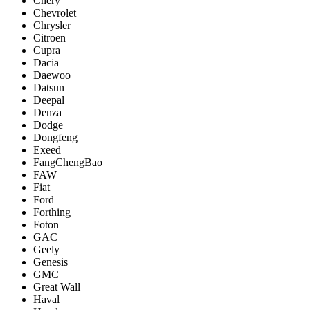
Chery
Chevrolet
Chrysler
Citroen
Cupra
Dacia
Daewoo
Datsun
Deepal
Denza
Dodge
Dongfeng
Exeed
FangChengBao
FAW
Fiat
Ford
Forthing
Foton
GAC
Geely
Genesis
GMC
Great Wall
Haval