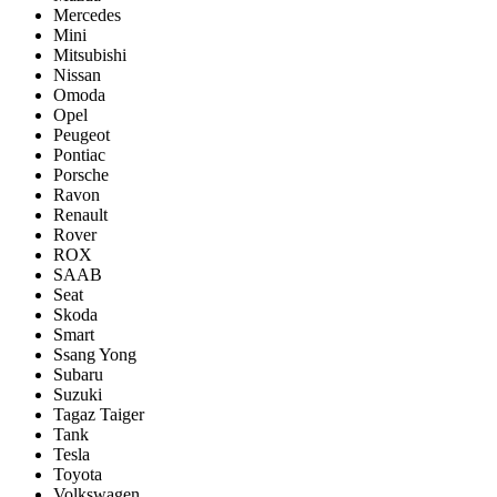
Mercedes
Mini
Mitsubishi
Nissan
Omoda
Opel
Peugeot
Pontiac
Porsсhe
Ravon
Renault
Rover
ROX
SAAB
Seat
Skoda
Smart
Ssang Yong
Subaru
Suzuki
Tagaz Taiger
Tank
Tesla
Toyota
Volkswagen