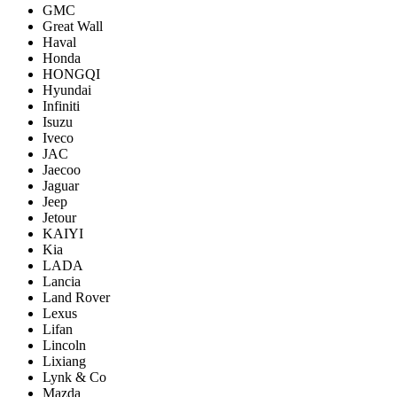
GMC
Great Wall
Haval
Honda
HONGQI
Hyundai
Infiniti
Isuzu
Iveco
JAC
Jaecoo
Jaguar
Jeep
Jetour
KAIYI
Kia
LADA
Lancia
Land Rover
Lexus
Lifan
Lincoln
Lixiang
Lynk & Co
Mazda