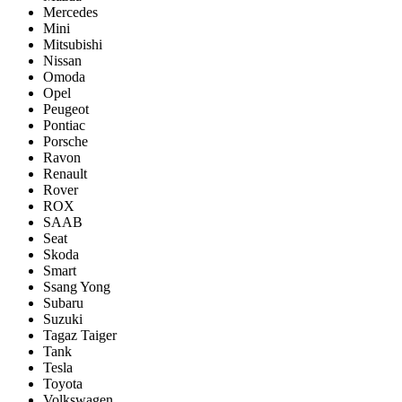
Mercedes
Mini
Mitsubishi
Nissan
Omoda
Opel
Peugeot
Pontiac
Porsсhe
Ravon
Renault
Rover
ROX
SAAB
Seat
Skoda
Smart
Ssang Yong
Subaru
Suzuki
Tagaz Taiger
Tank
Tesla
Toyota
Volkswagen