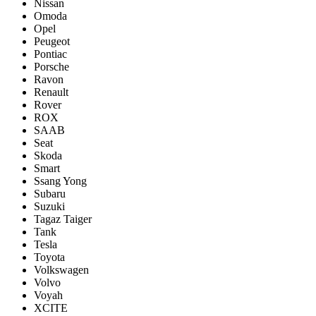
Nissan
Omoda
Opel
Peugeot
Pontiac
Porsсhe
Ravon
Renault
Rover
ROX
SAAB
Seat
Skoda
Smart
Ssang Yong
Subaru
Suzuki
Tagaz Taiger
Tank
Tesla
Toyota
Volkswagen
Volvo
Voyah
XCITE