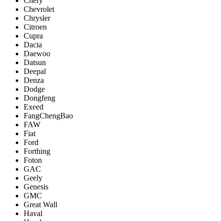
Chery
Chevrolet
Chrysler
Citroen
Cupra
Dacia
Daewoo
Datsun
Deepal
Denza
Dodge
Dongfeng
Exeed
FangChengBao
FAW
Fiat
Ford
Forthing
Foton
GAC
Geely
Genesis
GMC
Great Wall
Haval