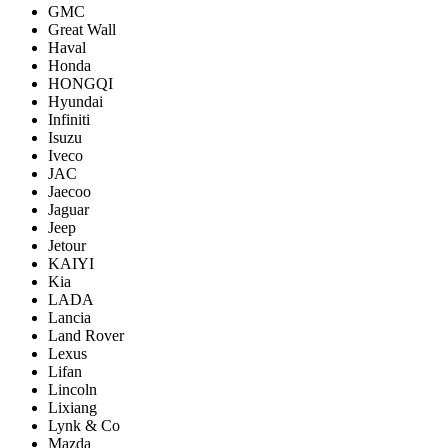
GMC
Great Wall
Haval
Honda
HONGQI
Hyundai
Infiniti
Isuzu
Iveco
JAC
Jaecoo
Jaguar
Jeep
Jetour
KAIYI
Kia
LADA
Lancia
Land Rover
Lexus
Lifan
Lincoln
Lixiang
Lynk & Co
Mazda