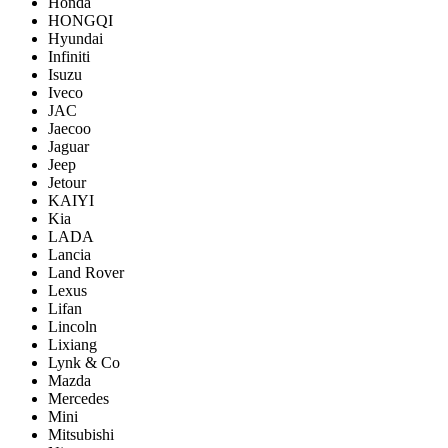
Honda
HONGQI
Hyundai
Infiniti
Isuzu
Iveco
JAC
Jaecoo
Jaguar
Jeep
Jetour
KAIYI
Kia
LADA
Lancia
Land Rover
Lexus
Lifan
Lincoln
Lixiang
Lynk & Co
Mazda
Mercedes
Mini
Mitsubishi